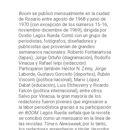
Boom
se publicó mensualmente en la ciudad
Facebook
Instagram
Twitter
Mail
de Rosario entre agosto de 1968 y junio de
1970 (con excepción de los números 15-16,
noviembre-diciembre de 1969), dirigida por
Ovidio Lagos Rueda. Contó con un grupo de
periodistas, fotógrafos, diseñadores y
publicistas que provenían de grandes
semanarios nacionales: Roberto Fontanarrosa
(tapas), Jorge Ortuño (diagramación), Rodolfo
Vinacua y Rafael Ielpi (redacción).
Participaron también Héctor N. Zinny, Jorge
Laborde, Gustavo Gorosito (deportes), Rubén
Visconti (política nacional), Mario López
Dabat (educación), Luis Etcheverry y Ricardo
Falcón (política internacional), entre otros.
Salvo por Vinacua, la gran mayoría de los
redactores fueron jóvenes que ingresaron a
la labor periodística gracias a su participación
en
BOOM
. Lagos Rueda señala que la revista
se concibió como un mensuario en la línea de
las revistas
Time
o
Newsweek
; por lo tanto,
los redactores aprendieron a titular, describir