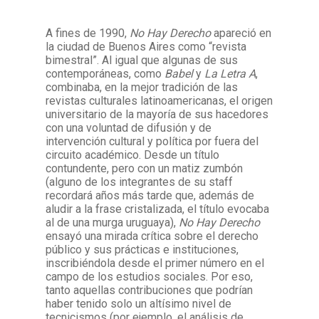
A fines de 1990,
No Hay Derecho
apareció en
Facebook
Instagram
Twitter
Mail
la ciudad de Buenos Aires como “revista
bimestral”. Al igual que algunas de sus
contemporáneas, como
Babel
y
La Letra A
,
combinaba, en la mejor tradición de las
revistas culturales latinoamericanas, el origen
universitario de la mayoría de sus hacedores
con una voluntad de difusión y de
intervención cultural y política por fuera del
circuito académico. Desde un título
contundente, pero con un matiz zumbón
(alguno de los integrantes de su staff
recordará años más tarde que, además de
aludir a la frase cristalizada, el título evocaba
al de una murga uruguaya),
No Hay Derecho
ensayó una mirada crítica sobre el derecho
público y sus prácticas e instituciones,
inscribiéndola desde el primer número en el
campo de los estudios sociales. Por eso,
tanto aquellas contribuciones que podrían
haber tenido solo un altísimo nivel de
tecnicismos (por ejemplo, el análisis de