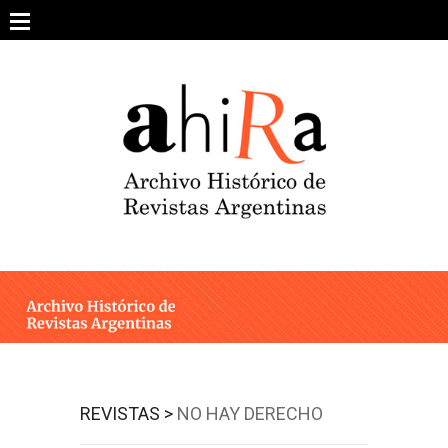
Skip
to
content
SOBRE EL PROYECTO
ARCHIVO DE REVISTAS
ESTUDIOS CRÍTICOS
OTRAS COLECCIONES DIGITALES
INTEGRANTES
AHIRA EN LOS MEDIOS
REVISTAS >
NO HAY DERECHO
CONTACTO