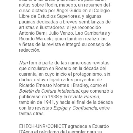
notas sobre Rodin, museos, un resumen del
curso dictado por Ángel Guido en el Colegio
Libre de Estudios Superiores, y algunas
páginas dedicadas a breves semblanzas de
artistas e ilustradores: el ya reconocido
Antonio Berni, Julio Vanzo, Leo Gambartes y
Ricardo Warecki, quien también realizó las
viñetas de la revista e integró su consejo de
redacción.
Nun
formó parte de las numerosas revistas
que circularon en Rosario en la década del
cuarenta, en cuyo inicio el protagonismo, sin
dudas, estuvo ligado a los proyectos de
Ricardo Ernesto Montes i Bradley, como el
Boletín de Cultura Intelectual
, que comenzó a
publicarse en 1938 y la revista
Paraná
,
también de 1941, y hacia el final de la década
con las revistas
Espiga
y
Confluencia
, entre
tantas otras.
El IECH-UNR/CONICET agradece a Eduardo
D’Anna el préstamo del ejemplar para su