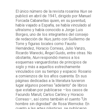
El único número de la revista rosarina
Nun
se
Facebook
Instagram
Twitter
Mail
publicó en abril de 1941, dirigido por Manuel
Forcada Cabanellas quien, en su juventud,
había viajado a España, se había vinculado al
ultraísmo y había conocido a Jorge Luis
Borges, uno de los integrantes del consejo
de redacción de
Nun
, junto con Guillermo de
Torre y figuras locales como Fausto
Hernández, Horacio Correas, Julio Vanzo,
Ricardo Warecki, Ángel Guido, entre otras. No
obstante,
Nun
respondió menos a los
esquemas vanguardistas de principios de
siglo y más a aquellos estrechamente
vinculados con su tiempo y espacio: Rosario
a comienzos de los años cuarenta. En sus
páginas dedicadas a la literatura tuvieron
lugar algunos poemas “adelanto” de libros
que estaban por publicarse —los casos de
Facundo Marull, Carlos Carlino y Horacio
Correas—, así como también el cuento “Un
hombre sin dignidad” de Rosa Wernicke. En
cuanto a las artes plásticas, se publicaron