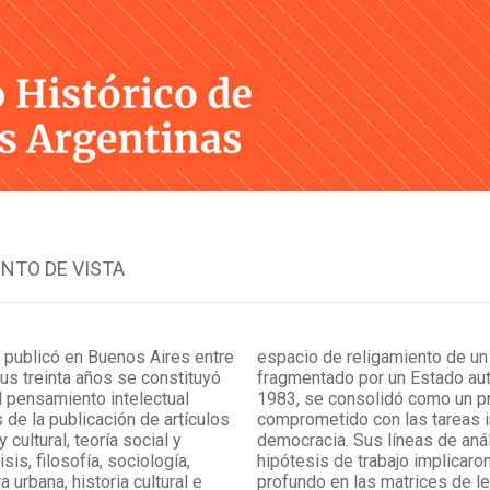
Skip
to
content
NTO DE VISTA
 publicó en Buenos Aires entre
espacio de religamiento de un
us treinta años se constituyó
fragmentado por un Estado autor
el pensamiento intelectual
1983, se consolidó como un pr
s de la publicación de artículos
comprometido con las tareas i
 y cultural, teoría social y
democracia. Sus líneas de anál
isis, filosofía, sociología,
hipótesis de trabajo implicaro
a urbana, historia cultural e
profundo en las matrices de lec