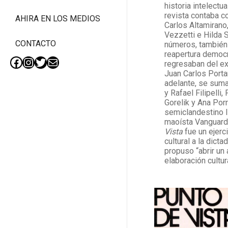
historia intelectua
revista contaba c
AHIRA EN LOS MEDIOS
Carlos Altamirano
Vezzetti e Hilda 
CONTACTO
números, también R
reapertura democr
regresaban del exi
Facebook
Instagram
Twitter
Mail
Juan Carlos Porta
adelante, se suma
y Rafael Filipelli
Gorelik y Ana Por
semiclandestino l
maoísta Vanguard
Vista
fue un ejerci
cultural a la dicta
propuso “abrir un
elaboración cultu