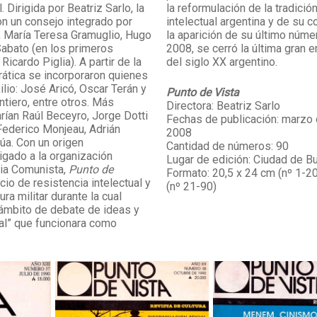
l. Dirigida por Beatriz Sarlo, la
la reformulación de la tradición
on un consejo integrado por
intelectual argentina y de su co
, María Teresa Gramuglio, Hugo
la aparición de su último númer
Sabato (en los primeros
2008, se cerró la última gran 
icardo Piglia). A partir de la
del siglo XX argentino.
ática se incorporaron quienes
lio: José Aricó, Oscar Terán y
Punto de Vista
ntiero, entre otros. Más
Directora: Beatriz Sarlo
rían Raúl Beceyro, Jorge Dotti
Fechas de publicación: marzo 
, Federico Monjeau, Adrián
2008
rúa. Con un origen
Cantidad de números: 90
igado a la organización
Lugar de edición: Ciudad de B
ia Comunista,
Punto de
Formato: 20,5 x 24 cm (nº 1-20
cio de resistencia intelectual y
(nº 21-90)
dura militar durante la cual
 ámbito de debate de ideas y
ral” que funcionara como