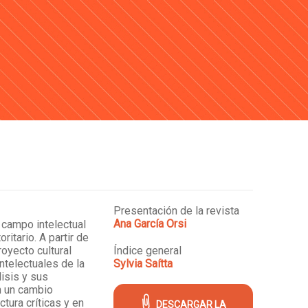
Presentación de la revista
Ana García Orsi
 campo intelectual
itario. A partir de
oyecto cultural
Índice general
ntelectuales de la
Sylvia Saítta
isis y sus
n un cambio
tura críticas y en
DESCARGAR LA