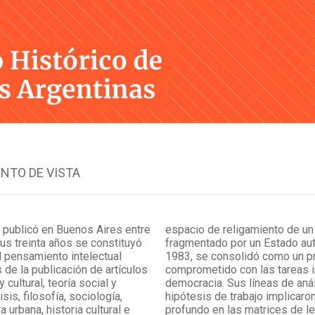
Skip
to
content
NTO DE VISTA
 publicó en Buenos Aires entre
espacio de religamiento de un
us treinta años se constituyó
fragmentado por un Estado autor
el pensamiento intelectual
1983, se consolidó como un pr
s de la publicación de artículos
comprometido con las tareas i
 y cultural, teoría social y
democracia. Sus líneas de anál
isis, filosofía, sociología,
hipótesis de trabajo implicaro
a urbana, historia cultural e
profundo en las matrices de lec