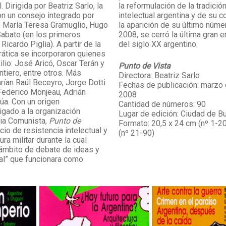
l. Dirigida por Beatriz Sarlo, la
la reformulación de la tradición
on un consejo integrado por
intelectual argentina y de su co
, María Teresa Gramuglio, Hugo
la aparición de su último númer
Sabato (en los primeros
2008, se cerró la última gran 
icardo Piglia). A partir de la
del siglo XX argentino.
ática se incorporaron quienes
lio: José Aricó, Oscar Terán y
Punto de Vista
ntiero, entre otros. Más
Directora: Beatriz Sarlo
rían Raúl Beceyro, Jorge Dotti
Fechas de publicación: marzo 
, Federico Monjeau, Adrián
2008
rúa. Con un origen
Cantidad de números: 90
igado a la organización
Lugar de edición: Ciudad de B
ia Comunista,
Punto de
Formato: 20,5 x 24 cm (nº 1-20
cio de resistencia intelectual y
(nº 21-90)
dura militar durante la cual
 ámbito de debate de ideas y
ral” que funcionara como