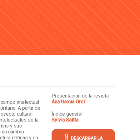
Presentación de la revista
Ana García Orsi
 campo intelectual
itario. A partir de
oyecto cultural
Índice general
ntelectuales de la
Sylvia Saítta
isis y sus
n un cambio
tura críticas y en
DESCARGAR LA