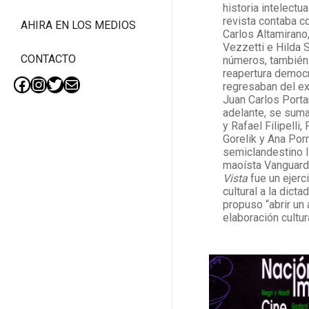
historia intelectua
revista contaba c
AHIRA EN LOS MEDIOS
Carlos Altamirano
Vezzetti e Hilda 
CONTACTO
números, también R
reapertura democr
regresaban del exi
Facebook
Instagram
Twitter
Mail
Juan Carlos Porta
adelante, se suma
y Rafael Filipelli
Gorelik y Ana Por
semiclandestino l
maoísta Vanguard
Vista
fue un ejerci
cultural a la dicta
propuso “abrir un
elaboración cultu