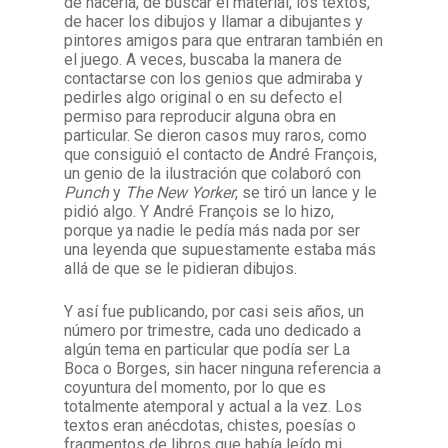
de hacerla, de buscar el material, los textos,
de hacer los dibujos y llamar a dibujantes y
pintores amigos para que entraran también en
el juego. A veces, buscaba la manera de
contactarse con los genios que admiraba y
pedirles algo original o en su defecto el
permiso para reproducir alguna obra en
particular. Se dieron casos muy raros, como
que consiguió el contacto de André François,
un genio de la ilustración que colaboró con
Punch
y
The New Yorker
, se tiró un lance y le
pidió algo. Y André François se lo hizo,
porque ya nadie le pedía más nada por ser
una leyenda que supuestamente estaba más
allá de que se le pidieran dibujos.
Y así fue publicando, por casi seis años, un
número por trimestre, cada uno dedicado a
algún tema en particular que podía ser La
Boca o Borges, sin hacer ninguna referencia a
coyuntura del momento, por lo que es
totalmente atemporal y actual a la vez. Los
textos eran anécdotas, chistes, poesías o
fragmentos de libros que había leído mi