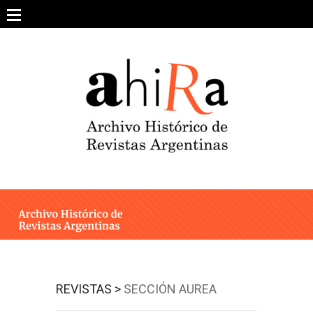
Skip
to
content
SOBRE EL PROYECTO
ARCHIVO DE REVISTAS
ESTUDIOS CRÍTICOS
OTRAS COLECCIONES DIGITALES
INTEGRANTES
AHIRA EN LOS MEDIOS
REVISTAS >
SECCIÓN AUREA
CONTACTO