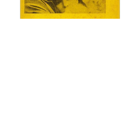
Archivo Histórico de Revistas Argentinas - ISSN 2618-3439
Instituto de Historia Argentina y
Americana "Dr. Emilio Ravignani".
25 de Mayo 221, 2º piso (1002), Buenos Aires, Argentina.
Tel./Fax: (54 11) 4342-0983, ahira.uba@gmail.com
©2018-2020 Ahira.com.ar - Derechos
Reservados.