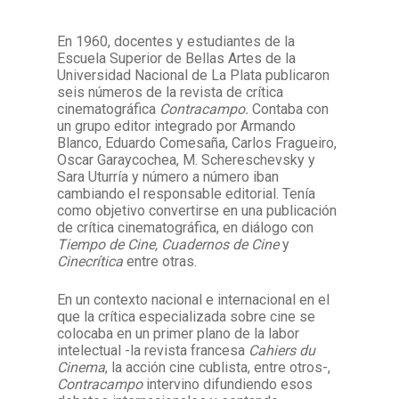
En 1960, docentes y estudiantes de la
Facebook
Instagram
Twitter
Mail
Escuela Superior de Bellas Artes de la
Universidad Nacional de La Plata publicaron
seis números de la revista de crítica
cinematográfica
Contracampo.
Contaba con
un grupo editor integrado por Armando
Blanco, Eduardo Comesaña, Carlos Fragueiro,
Oscar Garaycochea, M. Schereschevsky y
Sara Uturría y número a número iban
cambiando el responsable editorial. Tenía
como objetivo convertirse en una publicación
de
crítica cinematográfica,
en diálogo con
Tiempo de Cine, Cuadernos de Cine
y
Cinecrítica
entre otras.
En un contexto nacional e internacional en el
que la crítica especializada sobre cine se
colocaba en un primer plano de la labor
intelectual -la revista francesa
Cahiers du
Cinema
, la acción cine cublista, entre otros-,
Contracampo
intervino difundiendo esos