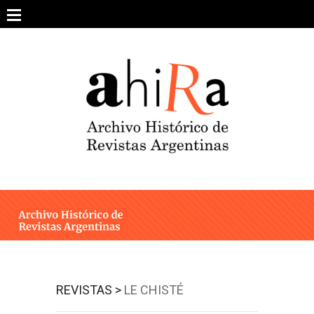
Skip
to
content
SOBRE EL PROYECTO
ARCHIVO DE REVISTAS
ESTUDIOS CRÍTICOS
OTRAS COLECCIONES DIGITALES
INTEGRANTES
AHIRA EN LOS MEDIOS
REVISTAS >
LE CHISTÉ
CONTACTO