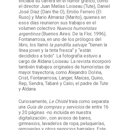
iniciaba su carrera en el humor gráfico, como
el director Juan Matías Loiseau (Tute), Daniel
José Díaz (Dani the O), Emilio Ferrero (El
Ruso) y Mario Almaraz (Marito), quienes en
esos días reunieron sus trabajos en el
volumen colectivo
Nuevos humoristas
argentinos
(Buenos Aires: De la Flor, 1996);
Fontanarrosa, en uno de los prólogos del
libro, los llamó
la pandilla salvaje
: “tienen la
línea joven y la tinta fresca” y “están
decididos a todo”. La fotografía estuvo a
cargo de Aldana Loiseau. La revista incorporó
también trabajos originales de humoristas de
mayor trayectoria, como Alejandro DoIina,
Crist, Fontanarrosa, Langer, Maicas, Quino,
Rep, Sendra, Tabaré y Caloi, el padre de Tute
y Aldana.
Curiosamente,
Le Chisté
traía como separata
una
Guía de compras y servicios
de entre 16
y 20 páginas -no incluida en nuestra
digitalización-, con avisos de bares,
gimnasios, lavaderos de ropa, peluquerías,
remiserías y otros negocios barriales. Este