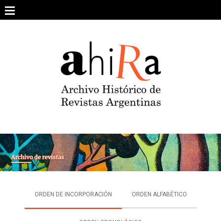
Skip
to
content
SOBRE EL PROYECTO
ARCHIVO DE REVISTAS
ESTUDIOS CRÍTICOS
OTRAS COLECCIONES DIGITALES
INTEGRANTES
AHIRA EN LOS MEDIOS
ORDEN DE INCORPORACIÓN
ORDEN ALFABÉTICO
CONTACTO