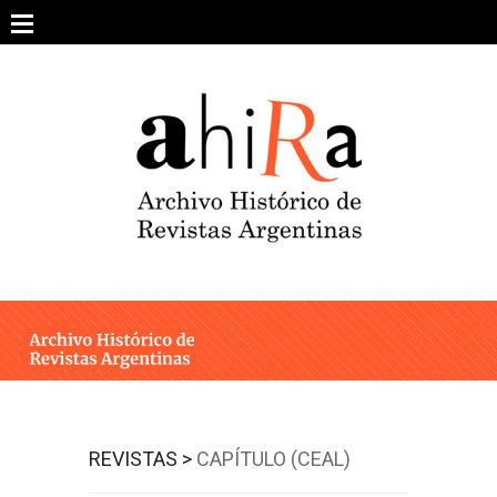
Skip
to
content
SOBRE EL PROYECTO
ARCHIVO DE REVISTAS
ESTUDIOS CRÍTICOS
OTRAS COLECCIONES DIGITALES
INTEGRANTES
AHIRA EN LOS MEDIOS
REVISTAS >
CAPÍTULO (CEAL)
CONTACTO