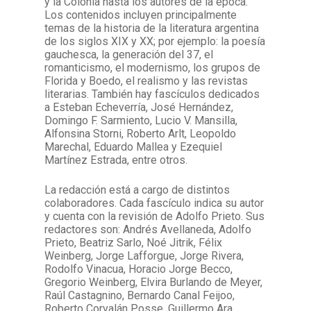
y la Colonia hasta los autores de la época.
Los contenidos incluyen principalmente
temas de la historia de la literatura argentina
de los siglos XIX y XX; por ejemplo: la poesía
gauchesca, la generación del 37, el
romanticismo, el modernismo, los grupos de
Florida y Boedo, el realismo y las revistas
literarias. También hay fascículos dedicados
a Esteban Echeverría, José Hernández,
Domingo F. Sarmiento, Lucio V. Mansilla,
Alfonsina Storni, Roberto Arlt, Leopoldo
Marechal, Eduardo Mallea y Ezequiel
Martínez Estrada, entre otros.
La redacción está a cargo de distintos
colaboradores. Cada fascículo indica su autor
y cuenta con la revisión de Adolfo Prieto. Sus
redactores son: Andrés Avellaneda, Adolfo
Prieto, Beatriz Sarlo, Noé Jitrik, Félix
Weinberg, Jorge Lafforgue, Jorge Rivera,
Rodolfo Vinacua, Horacio Jorge Becco,
Gregorio Weinberg, Elvira Burlando de Meyer,
Raúl Castagnino, Bernardo Canal Feijoo,
Roberto Corvalán Posse, Guillermo Ara,