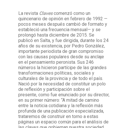
La revista
Claves
comenzó como un
Facebook
Instagram
Twitter
Mail
quincenario de opinión en febrero de 1992 —
pocos meses después cambió de formato y
estableció una frecuencia mensual— y se
prolongó hasta diciembre de 2015. Se
publicó en Salta, y fue dirigida, durante los 24
años de su existencia, por Pedro González,
importante periodista de gran compromiso
con las causas populares desde su anclaje
en el pensamiento peronista. Sus 246
números la hicieron partícipe de las grandes
transformaciones políticas, sociales y
culturales de la provincia y de todo el país.
Nació por la necesidad de constituir un polo
de reflexión y participación sobre el
presente, como fue enunciado por su director,
en su primer número: “A mitad de camino
entre la noticia cotidiana y la reflexión más
profunda de una publicación especializada,
trataremos de construir en torno a estas
páginas un espacio común para el análisis de
las claves que gobiernan nuestra sociedad