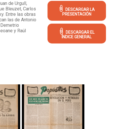
uan de Urgull,
que Bleuzet, Carlos
DESCARGAR LA
y. Entre las obras
PRESENTACIÓN
can las de Antonio
, Demetrio
Seoane y Raúl
DESCARGAR EL
ÍNDICE GENERAL