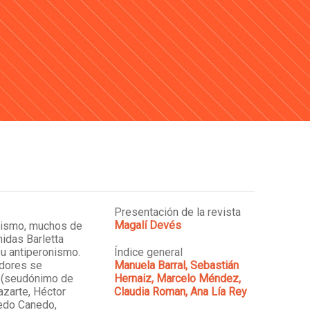
Presentación de la revista
Magalí Devés
mismo, muchos de
nidas Barletta
su antiperonismo.
Índice general
adores se
Manuela Barral, Sebastián
a (seudónimo de
Hernaiz, Marcelo Méndez,
Lazarte, Héctor
Claudia Roman, Ana Lía Rey
redo Canedo,