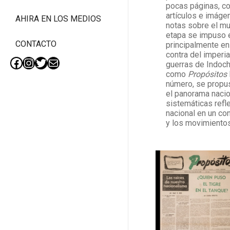
pocas páginas, co
artículos e imágen
AHIRA EN LOS MEDIOS
notas sobre el mu
etapa se impuso e
CONTACTO
principalmente en
contra del imperia
guerras de Indochi
Facebook
Instagram
Twitter
Mail
como
Propósitos
número, se propus
el panorama nacio
sistemáticas refl
nacional en un con
y los movimientos