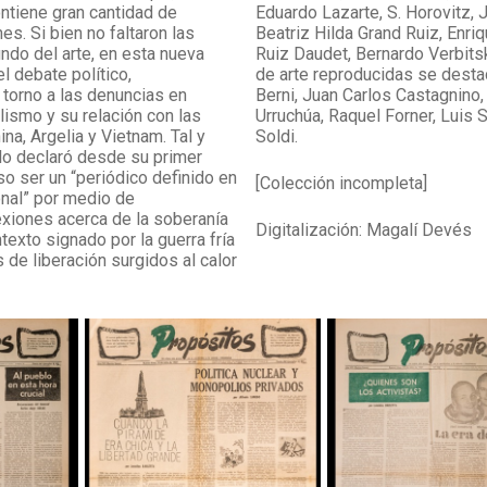
ntiene gran cantidad de
Eduardo Lazarte, S. Horovitz, J
es. Si bien no faltaron las
Beatriz Hilda Grand Ruiz, Enri
ndo del arte, en esta nueva
Ruiz Daudet, Bernardo Verbitsk
l debate político,
de arte reproducidas se desta
 torno a las denuncias en
Berni, Juan Carlos Castagnino
lismo y su relación con las
Urruchúa, Raquel Forner, Luis 
na, Argelia y Vietnam. Tal y
Soldi.
lo declaró desde su primer
o ser un “periódico definido en
[Colección incompleta]
nal” por medio de
exiones acerca de la soberanía
Digitalización: Magalí Devés
texto signado por la guerra fría
 de liberación surgidos al calor