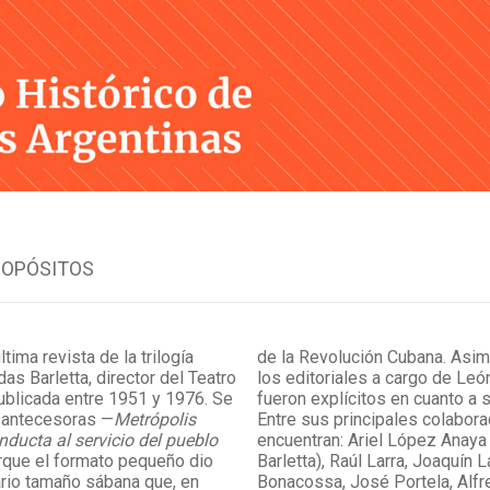
Skip
to
content
ROPÓSITOS
ltima revista de la trilogía
de la Revolución Cubana. Asi
das Barletta, director del Teatro
los editoriales a cargo de Leó
ublicada entre 1951 y 1976. Se
fueron explícitos en cuanto a 
s antecesoras —
Metrópolis
Entre sus principales colabor
nducta al servicio del pueblo
encuentran: Ariel López Anay
que el formato pequeño dio
Barletta), Raúl Larra, Joaquín 
rio tamaño sábana que, en
Bonacossa, José Portela, Alf