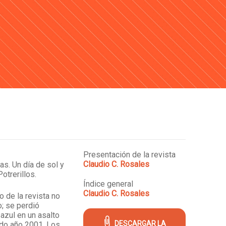
Presentación de la revista
Claudio C. Rosales
as. Un día de sol y
otrerillos.
Índice general
Claudio C. Rosales
o de la revista no
o; se perdió
azul en un asalto
DESCARGAR LA
ado año 2001. Los