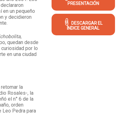
PRESENTACIÓN
 declararon
sí en un pequeño
on y decidieron
nte.
DESCARGAR EL
ÍNDICE GENERAL
ichobolita
,
mpo, quedan desde
curiosidad por lo
rte en una ciudad
 retomar la
dio Rosales-, la
ñó el n° 6 de la
maño, orden
de Leo Pedra para