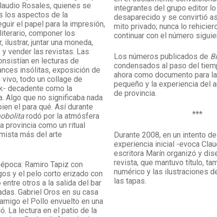
Claudio Rosales, quienes se
integrantes del grupo editor lo
s los aspectos de la
desaparecido y se convirtió a
guir el papel para la impresión,
mito privado; nunca lo rehicier
 literario, componer los
continuar con el número siguie
r, ilustrar, juntar una moneda,
 y vender las revistas. Las
Los números publicados de
B
nsistían en lecturas de
condensados al paso del tie
nces insólitas, exposición de
ahora como documento para la 
 vivo, todo un collage de
pequeño y la experiencia del a
nk- decadente como la
de provincia.
. Algo que no significaba nada
ien el para qué. Así durante
***
obolita
rodó por la atmósfera
la provincia como un ritual
imista más del arte
Durante 2008, en un intento de
experiencia inicial -evoca Clau
escritora Marín organizó y dise
revista, que mantuvo título, ta
época: Ramiro Tapiz con
numérico y las ilustraciones 
os y el pelo corto erizado con
las tapas.
entre otros a la salida del bar
eadas. Gabriel Oros en su casa
 amigo el Pollo envuelto en una
. La lectura en el patio de la