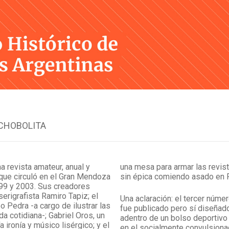
Skip
to
content
CHOBOLITA
a revista amateur, anual y
una mesa para armar las revist
 que circuló en el Gran Mendoza
sin épica comiendo asado en P
999 y 2003. Sus creadores
serigrafista Ramiro Tapiz; el
Una aclaración: el tercer númer
eo Pedra -a cargo de ilustrar las
fue publicado pero sí diseñad
a cotidiana-; Gabriel Oros, un
adentro de un bolso deportivo 
ía ironía y músico lisérgico; y el
en el socialmente convulsion