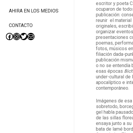
escritor y poeta 
ocuparon de todo
AHIRA EN LOS MEDIOS
publicación: conse
reunir el material
CONTACTO
originales, escribi
organizar eventos
presentaciones co
Facebook
Instagram
Twitter
Mail
poemas, performa
fotos, músicos en
filiación dada-pu
publicación misma
o no se entendía b
esas épocas
Bich
under-cultural de 
apocalíptico e int
contemporáneo.
Imágenes de esa 
sobretodo, borceg
gel habla pausado 
de las sillas flor
ensaya junto a su
bata de lamé bordó