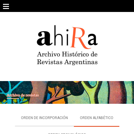
Skip
to
content
SOBRE EL PROYECTO
ARCHIVO DE REVISTAS
ESTUDIOS CRÍTICOS
OTRAS COLECCIONES DIGITALES
INTEGRANTES
AHIRA EN LOS MEDIOS
ORDEN DE INCORPORACIÓN
ORDEN ALFABÉTICO
CONTACTO