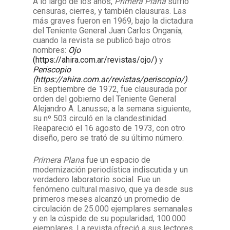
A lo largo de los años,
Primera Plana
sufrió
censuras, cierres, y también clausuras. Las
más graves fueron en 1969, bajo la dictadura
del Teniente General Juan Carlos Onganía,
cuando la revista se publicó bajo otros
nombres:
Ojo
(https://ahira.com.ar/revistas/ojo/)
y
Periscopio
(https://ahira.com.ar/revistas/periscopio/)
.
En septiembre de 1972,
fue clausurada por
orden del gobierno del Teniente General
Alejandro A. Lanusse; a la semana siguiente,
su nº 503 circuló en la clandestinidad.
Reapareció
el 16
agosto de 1973, con otro
diseño, pero se trató de su último número.
Primera Plana
fue un espacio de
modernización periodística indiscutida y un
verdadero laboratorio social. Fue un
fenómeno cultural masivo, que ya desde sus
primeros meses alcanzó un promedio de
circulación de 25.000 ejemplares semanales
y en la cúspide de su popularidad, 100.000
ejemplares. La revista
ofreció a sus lectores