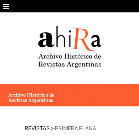
Skip
to
content
SOBRE EL PROYECTO
ARCHIVO DE REVISTAS
ESTUDIOS CRÍTICOS
OTRAS COLECCIONES DIGITALES
INTEGRANTES
AHIRA EN LOS MEDIOS
REVISTAS >
PRIMERA PLANA
CONTACTO