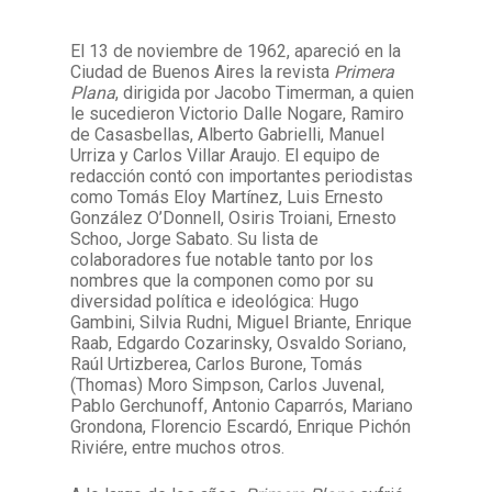
El 13 de noviembre de 1962, apareció en la
Facebook
Instagram
Twitter
Mail
Ciudad de Buenos Aires la revista
Primera
Plana
, dirigida por Jacobo Timerman, a quien
le sucedieron Victorio Dalle Nogare, Ramiro
de Casasbellas, Alberto Gabrielli, Manuel
Urriza y Carlos Villar Araujo. El equipo de
redacción contó con importantes periodistas
como Tomás Eloy Martínez, Luis Ernesto
González O’Donnell, Osiris Troiani, Ernesto
Schoo, Jorge Sabato. Su lista de
colaboradores fue notable tanto por los
nombres que la componen como por su
diversidad política e ideológica: Hugo
Gambini, Silvia Rudni, Miguel Briante, Enrique
Raab, Edgardo Cozarinsky, Osvaldo Soriano,
Raúl Urtizberea, Carlos Burone, Tomás
(Thomas) Moro Simpson, Carlos Juvenal,
Pablo Gerchunoff, Antonio Caparrós, Mariano
Grondona, Florencio Escardó, Enrique Pichón
Riviére, entre muchos otros.