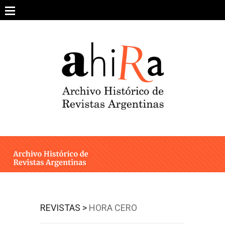
Skip
to
content
SOBRE EL PROYECTO
ARCHIVO DE REVISTAS
ESTUDIOS CRÍTICOS
OTRAS COLECCIONES DIGITALES
INTEGRANTES
AHIRA EN LOS MEDIOS
REVISTAS >
HORA CERO
CONTACTO