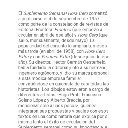
El
Suplemento Semanal Hora Cero
comenzó
Facebook
Instagram
Twitter
Mail
a publicarse el 4 de septiembre de 1957
como parte de la constelación de revistas de
Editorial Frontera:
Frontera
(que empezó a
circular en abril de ese año) y
Hora Cero
(que
salió, mensualmente, desde mayo). La
popularidad del conjunto lo ampliaría, meses
más tarde (en abril de 1958), con
Hora
Cero
Extra
y con
Frontera Extra
(desde julio de ese
año). Su director, Héctor Germán Oesterheld,
había fundado la editorial junto a su hermano,
ingeniero agrónomo, y dio su marca personal
a esta módica empresa familiar
convirtiéndose en guionista de casi todas las
historietas. Los dibujos estuvieron a cargo de
diferentes artistas -Hugo Pratt, Francisco
Solano López y Alberto Breccia, por
mencionar solo a unos pocos-, quienes
integraron sus propuestas visuales con esos
textos en una combinatoria que explica por sí
misma tanto el éxito de circulación del
Suplemento semanal como su importancia, a