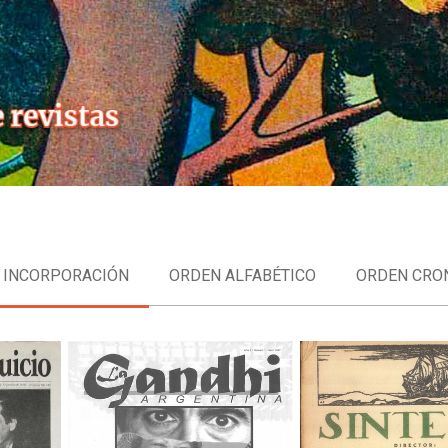
Skip
to
content
 INCORPORACIÓN
ORDEN ALFABÉTICO
ORDEN CRO
La Gandhi
Síntesis