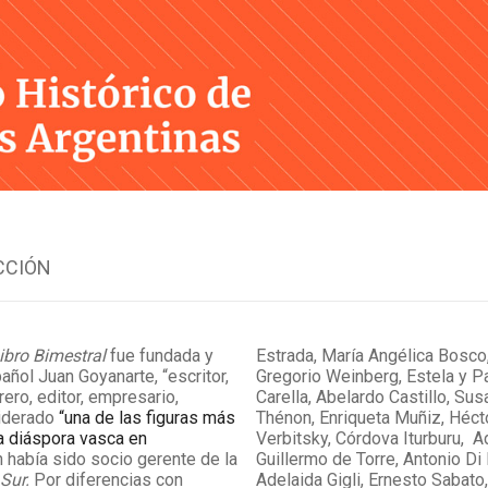
Skip
to
content
CCIÓN
Libro Bimestral
fue fundada y
Estrada,
María Angélica Bosco,
pañol Juan Goyanarte, “escritor,
Gregorio Weinberg,
Estela y Pa
rero, editor, empresario,
Carella, Abelardo Castillo,
Sus
iderado
“una de las figuras más
Thénon,
Enriqueta Muñiz,
Héct
la diáspora vasca en
Verbitsky,
Córdova Iturburu, A
n había sido socio gerente de la
Guillermo de Torre, Antonio Di
a
Sur.
Por diferencias con
Adelaida Gigli,
Ernesto Sabato