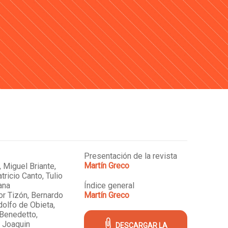
Presentación de la revista
Martín Greco
 Miguel Briante,
tricio Canto, Tulio
ana
Índice general
or Tizón,
Bernardo
Martín Greco
dolfo de Obieta,
 Benedetto,
, Joaquin
DESCARGAR LA