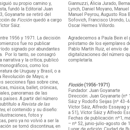
siguió su propio camino y,
Giannuzzi, Alicia Jurado, Bern
ta, fundó la Editorial Juan
Lynch, Daniel Moyano, Manuel 
3, Goyanarte se retiró del
Manuel Peyrou, Augusto Roa B
ección de
Ficción
quedó a cargo
Sofovich, Francisco Urondo, L
íctor Sáiz.
Oscar Hermes Villordo.
ntre 1956 y 1971. La decisión
Agradecemos a Paula Bein el
comienzos fue no publicar
préstamo de los ejemplares de 
ríodo signado por abundantes
Pablo Martín Ruiz, el envío de 
a. Por lo tanto, se consagró
digitalizaciones del número qu
narrativa y la crítica; publicó
completarla.
monográficos, como los
eratura de Uruguay y Brasil, o a
a Revolución de Mayo; e
es secciones fijas sobre cine,
Ficción
(1956-1971)
icas, música, ballet, crónicas,
Fundador: Juan Goyanarte
iales, panoramas de las
Dirección: Juan Goyanarte (nº 1
os países. A partir del número
Sáiz y Rodolfo Seijas (nº 43-4
subtítulo a
Revista de las
Víctor Sáiz, Alfredo Essayag y
tes,
el contenido y su diseño:
a 51), Víctor Sáiz y Alfredo Es
ilustraciones, fotos y
Fechas de publicación: nº1, m
as, pero ya no volvió a ser la
– nº 52, junio-julio-agosto de
ación se tornó discontinua; en
Lugar de edición: Ciudad de B