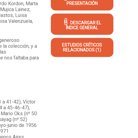
ardo Kordon, Marta
PRESENTACIÓN
Mujica Lainez,
astos, Luisa
uisa Valenzuela,
DESCARGAR EL
ÍNDICE GENERAL
 generoso
ESTUDIOS CRÍTICOS
la colección, y a
RELACIONADOS (1)
las
e nos faltaba para
 a 41-42), Víctor
4 a 45-46-47),
 Mario Oks (nº 50
sayag (nº 52)
ayo-junio de 1956
 1971
uenos Aires