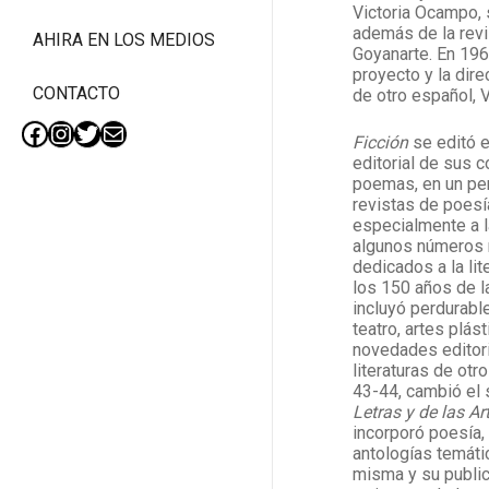
Victoria Ocampo, 
además de la revis
AHIRA EN LOS MEDIOS
Goyanarte. En 196
proyecto y la dir
CONTACTO
de otro español, V
Ficción
se editó e
Facebook
Instagram
Twitter
Mail
editorial de sus 
poemas, en un pe
revistas de poesí
especialmente a la 
algunos números 
dedicados a la lit
los 150 años de l
incluyó perdurabl
teatro, artes plást
novedades editor
literaturas de otr
43-44, cambió el 
Letras y de las Ar
incorporó poesía, 
antologías temátic
misma y su public