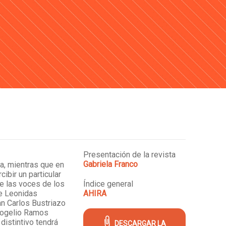
Presentación de la revista
Gabriela Franco
a, mientras que en
ibir un particular
de las voces de los
Índice general
ge Leonidas
AHIRA
an Carlos Bustriazo
 Rogelio Ramos
distintivo tendrá
DESCARGAR LA