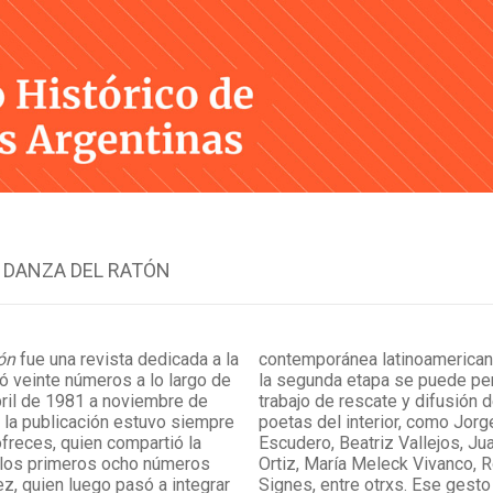
Skip
to
content
 DANZA DEL RATÓN
ón
fue una revista dedicada a la
contemporánea latinoamerican
ó veinte números a lo largo de
la segunda etapa se puede perc
bril de 1981 a noviembre de
trabajo de rescate y difusión 
e la publicación estuvo siempre
poetas del interior, como Jor
ófreces, quien compartió la
Escudero, Beatriz Vallejos, Ju
e los primeros ocho números
Ortiz, María Meleck Vivanco,
z, quien luego pasó a integrar
Signes, entre otrxs. Ese gesto 