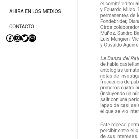
el comité editoria
y Eduardo Mileo. 
AHIRA EN LOS MEDIOS
permanentes de lo
Fondebrider, Dian
CONTACTO
Otros colaborador
Muñoz, Sandro Bar
Luis Mangieri, Ví
Facebook
Instagram
Twitter
Mail
y Osvaldo Aguirre
La Danza del Rat
de habla castella
antologías temáti
notas de investig
frecuencia de publ
primeros cuatro 
(incluyendo un nú
salir con una per
lapso de casi sei
el que se vio inte
Este receso perm
percibir entre ell
de sus intereses.