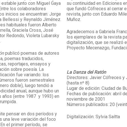
l estable junto con Miguel Gaya
su continuidad en Ediciones en
Entre los colaboradores
que fundó Cófreces al cerrar el
s inicios se encuentran: Jorge
revista, junto con Eduardo Mil
a Bellessi y Reynaldo Jiménez.
Muñoz.
es habituales fueron Alberto
rella, Graciela Cross, José
Agradecemos a Gabriela Franc
ctor Redondo, Violeta Lubarsky
los ejemplares de la revista p
.
digitalización, que se realizó 
Proyecto Mecenazgo, Fundació
ón
publicó poemas de autores
na, poemas traducidos,
cas, reportajes, ensayos y
ación sobre poesía. La
La Danza del Ratón
icación fue variando: los
Directores: Javier Cófreces y
números fueron semestrales
(hasta nº 8)
mero doble), luego tendió a
Lugar de edición: Ciudad de B
iodicidad anual, aunque hubo un
Fechas de publicación: abril d
s años (entre 1987 y 1993) en
noviembre de 2001
rrumpida.
Números publicados: 20 (veint
ite pensar en dos períodos y
Digitalización: Sylvia Saítta
os una leve variación del foco
 En el primer período, se