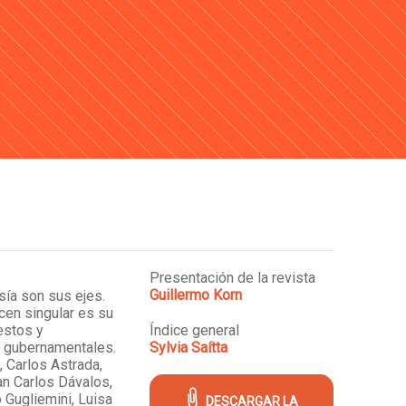
Presentación de la revista
Guillermo Korn
esía son sus ejes.
acen singular es su
iestos y
Índice general
s gubernamentales.
Sylvia Saítta
 Carlos Astrada,
n Carlos Dávalos,
 Gugliemini, Luisa
DESCARGAR LA