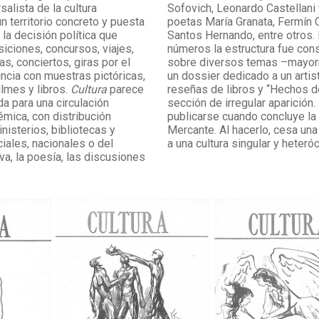
alista de la cultura
Sofovich, Leonardo Castellani
n territorio concreto y puesta
poetas María Granata, Fermín 
e la decisión política que
Santos Hernando, entre otros.
iciones, concursos, viajes,
números la estructura fue con
s, conciertos, giras por el
sobre diversos temas –mayorm
vincia con muestras pictóricas,
un dossier dedicado a un artist
ilmes y libros.
Cultura
parece
reseñas de libros y “Hechos de 
a para una circulación
sección de irregular aparición.
émica, con distribución
publicarse cuando concluye la
nisterios, bibliotecas y
Mercante. Al hacerlo, cesa una
iales, nacionales o del
a una cultura singular y heterócl
iva, la poesía, las discusiones