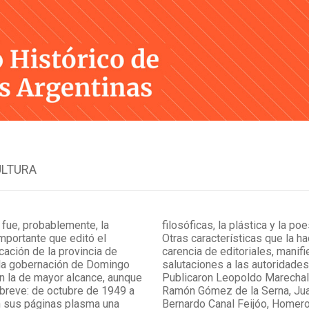
Skip
to
content
ULTURA
fue, probablemente, la
filosóficas, la plástica y la po
mportante que editó el
Otras características que la h
cación de la provincia de
carencia de editoriales, manif
 la gobernación de Domingo
salutaciones a las autoridade
n la de mayor alcance, aunque
Publicaron Leopoldo Marechal,
 breve: de octubre de 1949 a
Ramón Gómez de la Serna, Jua
n sus páginas plasma una
Bernardo Canal Feijóo, Homero