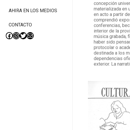
concepción univers
materializada en u
AHIRA EN LOS MEDIOS
en acto a partir d
comprendió
expos
CONTACTO
conferencias, beca
interior de la pro
música grabada, f
Facebook
Instagram
Twitter
Mail
haber sido pensad
protocolar o acad
destinada a los mi
dependencias ofic
exterior.
La narrat