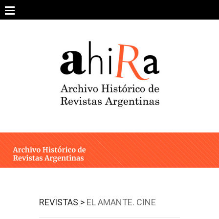
Skip
to
content
SOBRE EL PROYECTO
ARCHIVO DE REVISTAS
ESTUDIOS CRÍTICOS
OTRAS COLECCIONES DIGITALES
INTEGRANTES
AHIRA EN LOS MEDIOS
REVISTAS >
EL AMANTE. CINE
CONTACTO