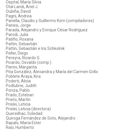
Ospital, María Silvia
Otal Landi, Ariel J.
Oubiña, David
Pagni, Andrea
Panella, Claudio y Guillermo Korn (compiladores)
Panesi, Jorge
Parada, Alejandro y Enrique César Rodríguez
Parodi, Julia
Patiño, Roxana
Pattin, Sebastián
Pattin, Sebastián e Iris Schkolnik
Peller, Diego
Pereyra, Ricardo G.
Picardo, Osvaldo (comp.)
Pierini, Margarita
Pita González, Alexandra y María del Carmen Grillo
Poblete Araya, Kira
Poderti, Alicia
Podlubne, Judith
Ponza, Pablo
Prado, Esteban
Prieto, Martín
Prislei, Leticia
Prislei, Leticia (directora)
Quereilhac, Soledad
Quiroga Fernández de Soto, Alejandro
Rapalo, María Ester
Rasi, Humberto