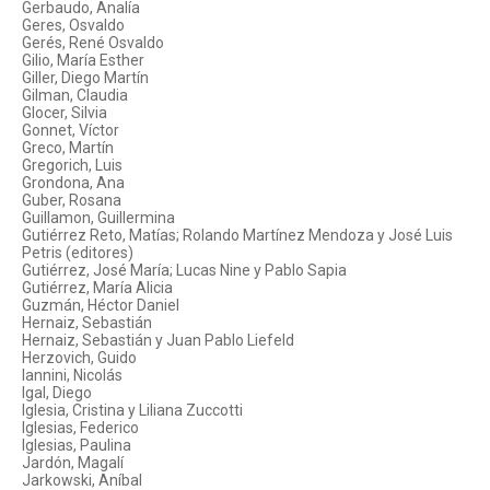
Gerbaudo, Analía
Geres, Osvaldo
Gerés, René Osvaldo
Gilio, María Esther
Giller, Diego Martín
Gilman, Claudia
Glocer, Silvia
Gonnet, Víctor
Greco, Martín
Gregorich, Luis
Grondona, Ana
Guber, Rosana
Guillamon, Guillermina
Gutiérrez Reto, Matías; Rolando Martínez Mendoza y José Luis
Petris (editores)
Gutiérrez, José María; Lucas Nine y Pablo Sapia
Gutiérrez, María Alicia
Guzmán, Héctor Daniel
Hernaiz, Sebastián
Hernaiz, Sebastián y Juan Pablo Liefeld
Herzovich, Guido
Iannini, Nicolás
Igal, Diego
Iglesia, Cristina y Liliana Zuccotti
Iglesias, Federico
Iglesias, Paulina
Jardón, Magalí
Jarkowski, Aníbal