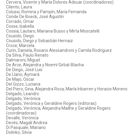
Cervera, Vicente y María Dolores Adsuar (coordinadores)
Cilento, Laura
Colussi, Romina y Pampín, María Fernanda
Conde De Boeck, José Agustín
Corrado, Omar
Cosse, Isabella
Cossia, Lautaro; Mariana Busso y Mirta Moscatelli
Cousido, Diego
Cousido, Diego y Sebastián Hernaiz
Croce, Marcela
Curin, Daniela, Rosario Alessandroni y Camila Rodríguez
Da Silva, Paulo Renato
Dalmaroni, Miguel
De Arce, Alejandra y Noemí Girbal-Blacha
De Diego, José Luis
De Llano, Aymará
De Majo, Oscar
Del Gizzo, Luciana
Del Piero, Gina; Alejandra Roca; María Iribarren y Horacio Moreno
Delgado, Leandro
Delgado, Verónica
Delgado, Verónica y Geraldine Rogers (editoras)
Delgado, Verónica; Alejandra Mailhe y Geraldine Rogers
(coordinadoras)
Devalle, Verónica
Devés, Magalí Andrea
Di Pasquale, Mariano
Dolinko, Silvia