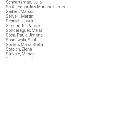
Schvartzman, Julio
Scott, Edgardo y Mariana Lerner
Seifert, Marcos
Servelli, Martín
Sesnich, Laura
Simonetto, Patricio
Sondereguer, María
Sosa, Paula Jimena
Sosnowski, Saúl
Spinelli, María Stella
Stapich, Elena
Stavale, Mariela
Stedile Luna, Verónica
Steimberg, Oscar
Susana Martínez y Miguel Auzoberría
Szir, Sandra
Taroncher Padilla, Miguel Ángel
Terán, Oscar
Trapazzo, Cosme
Trenti Rocamora, José Luis
Turnes, Pablo
Valdez, María
Vallina, Carlos; Lía Gómez y Andrés Caetano
Venturini, Santiago
Videla Dorna, Rocío
Videla de Rivero, Gloria
Vigna, Diego
Vignoli, Beatriz