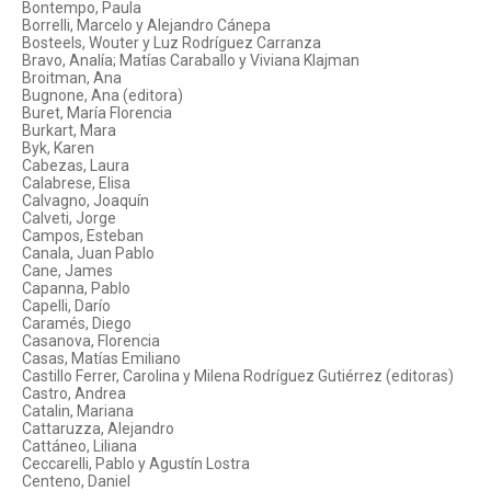
Bontempo, Paula
Borrelli, Marcelo y Alejandro Cánepa
Bosteels, Wouter y Luz Rodríguez Carranza
Bravo, Analía; Matías Caraballo y Viviana Klajman
Broitman, Ana
Bugnone, Ana (editora)
Buret, María Florencia
Burkart, Mara
Byk, Karen
Cabezas, Laura
Calabrese, Elisa
Calvagno, Joaquín
Calveti, Jorge
Campos, Esteban
Canala, Juan Pablo
Cane, James
Capanna, Pablo
Capelli, Darío
Caramés, Diego
Casanova, Florencia
Casas, Matías Emiliano
Castillo Ferrer, Carolina y Milena Rodríguez Gutiérrez (editoras)
Castro, Andrea
Catalin, Mariana
Cattaruzza, Alejandro
Cattáneo, Liliana
Ceccarelli, Pablo y Agustín Lostra
Centeno, Daniel