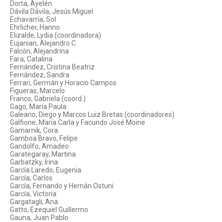
Dorta, Ayelén
Dávila Dávila, Jesús Miguel
Echavarría, Sol
Ehrlicher, Hanno
Elizalde, Lydia (coordinadora)
Eujanian, Alejandro C.
Falcón, Alejandrina
Fara, Catalina
Fernández, Cristina Beatriz
Fernández, Sandra
Ferrari, Germán y Horacio Campos
Figueras, Marcelo
Franco, Gabriela (coord.)
Gago, María Paula
Galeano, Diego y Marcos Luiz Bretas (coordinadores)
Galfione, María Carla y Facundo José Moine
Gamarnik, Cora
Gamboa Bravo, Felipe
Gandolfo, Amadeo
Garategaray, Martina
Garbatzky, Irina
García Laredo, Eugenia
García, Carlos
García, Fernando y Hernán Ostuni
García, Victoria
Gargatagli, Ana
Gatto, Ezequiel Guillermo
Gauna, Juan Pablo