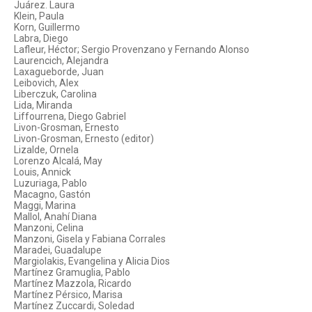
Juárez. Laura
Klein, Paula
Korn, Guillermo
Labra, Diego
Lafleur, Héctor; Sergio Provenzano y Fernando Alonso
Laurencich, Alejandra
Laxagueborde, Juan
Leibovich, Alex
Liberczuk, Carolina
Lida, Miranda
Liffourrena, Diego Gabriel
Livon-Grosman, Ernesto
Livon-Grosman, Ernesto (editor)
Lizalde, Ornela
Lorenzo Alcalá, May
Louis, Annick
Luzuriaga, Pablo
Macagno, Gastón
Maggi, Marina
Mallol, Anahí Diana
Manzoni, Celina
Manzoni, Gisela y Fabiana Corrales
Maradei, Guadalupe
Margiolakis, Evangelina y Alicia Dios
Martínez Gramuglia, Pablo
Martínez Mazzola, Ricardo
Martínez Pérsico, Marisa
Martínez Zuccardi, Soledad