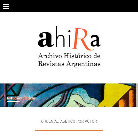
Skip
to
content
SOBRE EL PROYECTO
ARCHIVO DE REVISTAS
ESTUDIOS CRÍTICOS
OTRAS COLECCIONES DIGITALES
INTEGRANTES
AHIRA EN LOS MEDIOS
ORDEN ALFABÉTICO POR AUTOR
CONTACTO