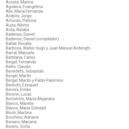
Acosta, Marina
Aguilera, Evangelina
Alle, María Fernanda
Arabito, Jorge
Artundo, Patricia
Auza, Néstor
Avila, Natalia
Badenes, Daniel
Badenes, Daniel (compilador)
Baltar, Rosalía
Barboza, Walter Hugo y Juan Manuel Ardenghi
Barral, Manuela
Battilana, Carlos
Beigel, Fernanda
Belini, Claudio
Benedetti, Sebastián
Bergel, Martín
Bergel, Martín y Pablo Palomino
Berlochi, Ezequiel
Bernini, Emilio
Berone, Lucas
Bertolotto, María Alejandra
Blanco, Mariela
Blanco, María Soledad
Bloch, Martina
Bocchino, Adriana
Bonano, Mariana
Bonino, Sofía