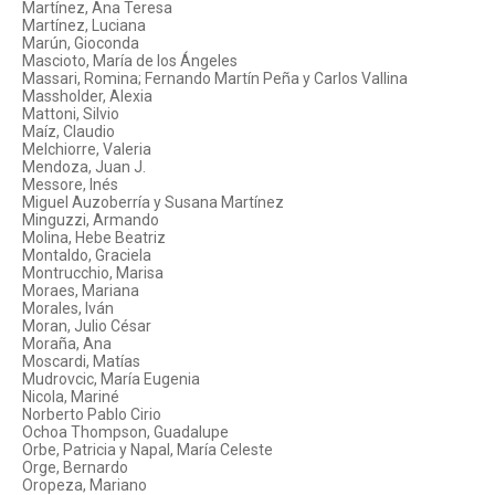
Martínez, Ana Teresa
Martínez, Luciana
Marún, Gioconda
Mascioto, María de los Ángeles
Massari, Romina; Fernando Martín Peña y Carlos Vallina
Massholder, Alexia
Mattoni, Silvio
Maíz, Claudio
Melchiorre, Valeria
Mendoza, Juan J.
Messore, Inés
Miguel Auzoberría y Susana Martínez
Minguzzi, Armando
Molina, Hebe Beatriz
Montaldo, Graciela
Montrucchio, Marisa
Moraes, Mariana
Morales, Iván
Moran, Julio César
Moraña, Ana
Moscardi, Matías
Mudrovcic, María Eugenia
Nicola, Mariné
Norberto Pablo Cirio
Ochoa Thompson, Guadalupe
Orbe, Patricia y Napal, María Celeste
Orge, Bernardo
Oropeza, Mariano