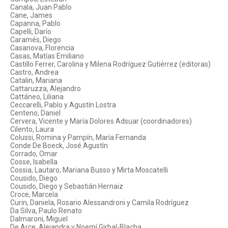
Canala, Juan Pablo
Cane, James
Capanna, Pablo
Capelli, Darío
Caramés, Diego
Casanova, Florencia
Casas, Matías Emiliano
Castillo Ferrer, Carolina y Milena Rodríguez Gutiérrez (editoras)
Castro, Andrea
Catalin, Mariana
Cattaruzza, Alejandro
Cattáneo, Liliana
Ceccarelli, Pablo y Agustín Lostra
Centeno, Daniel
Cervera, Vicente y María Dolores Adsuar (coordinadores)
Cilento, Laura
Colussi, Romina y Pampín, María Fernanda
Conde De Boeck, José Agustín
Corrado, Omar
Cosse, Isabella
Cossia, Lautaro; Mariana Busso y Mirta Moscatelli
Cousido, Diego
Cousido, Diego y Sebastián Hernaiz
Croce, Marcela
Curin, Daniela, Rosario Alessandroni y Camila Rodríguez
Da Silva, Paulo Renato
Dalmaroni, Miguel
De Arce, Alejandra y Noemí Girbal-Blacha