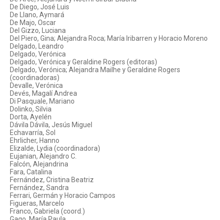
De Diego, José Luis
De Llano, Aymará
De Majo, Oscar
Del Gizzo, Luciana
Del Piero, Gina; Alejandra Roca; María Iribarren y Horacio Moreno
Delgado, Leandro
Delgado, Verónica
Delgado, Verónica y Geraldine Rogers (editoras)
Delgado, Verónica; Alejandra Mailhe y Geraldine Rogers
(coordinadoras)
Devalle, Verónica
Devés, Magalí Andrea
Di Pasquale, Mariano
Dolinko, Silvia
Dorta, Ayelén
Dávila Dávila, Jesús Miguel
Echavarría, Sol
Ehrlicher, Hanno
Elizalde, Lydia (coordinadora)
Eujanian, Alejandro C.
Falcón, Alejandrina
Fara, Catalina
Fernández, Cristina Beatriz
Fernández, Sandra
Ferrari, Germán y Horacio Campos
Figueras, Marcelo
Franco, Gabriela (coord.)
Gago, María Paula