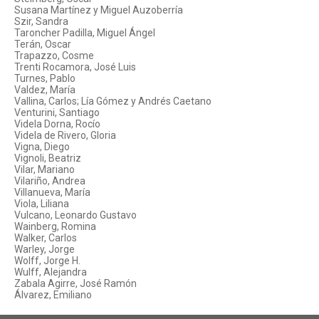
Susana Martínez y Miguel Auzoberría
Szir, Sandra
Taroncher Padilla, Miguel Ángel
Terán, Oscar
Trapazzo, Cosme
Trenti Rocamora, José Luis
Turnes, Pablo
Valdez, María
Vallina, Carlos; Lía Gómez y Andrés Caetano
Venturini, Santiago
Videla Dorna, Rocío
Videla de Rivero, Gloria
Vigna, Diego
Vignoli, Beatriz
Vilar, Mariano
Vilariño, Andrea
Villanueva, María
Viola, Liliana
Vulcano, Leonardo Gustavo
Wainberg, Romina
Walker, Carlos
Warley, Jorge
Wolff, Jorge H.
Wulff, Alejandra
Zabala Agirre, José Ramón
Álvarez, Emiliano