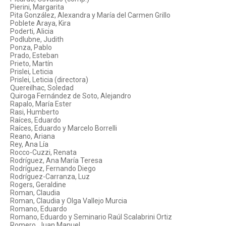
Pierini, Margarita
Pita González, Alexandra y María del Carmen Grillo
Poblete Araya, Kira
Poderti, Alicia
Podlubne, Judith
Ponza, Pablo
Prado, Esteban
Prieto, Martín
Prislei, Leticia
Prislei, Leticia (directora)
Quereilhac, Soledad
Quiroga Fernández de Soto, Alejandro
Rapalo, María Ester
Rasi, Humberto
Raíces, Eduardo
Raíces, Eduardo y Marcelo Borrelli
Reano, Ariana
Rey, Ana Lía
Rocco-Cuzzi, Renata
Rodríguez, Ana María Teresa
Rodríguez, Fernando Diego
Rodríguez-Carranza, Luz
Rogers, Geraldine
Roman, Claudia
Roman, Claudia y Olga Vallejo Murcia
Romano, Eduardo
Romano, Eduardo y Seminario Raúl Scalabrini Ortiz
Romero, Juan Manuel