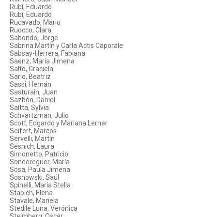
Rubí, Eduardo
Rubí, Eduardo
Rucavado, Mario
Ruocco, Clara
Saborido, Jorge
Sabrina Martín y Carla Actis Caporale
Sabsay-Herrera, Fabiana
Saenz, María Jimena
Salto, Graciela
Sarlo, Beatriz
Sassi, Hernán
Sasturain, Juan
Sazbón, Daniel
Saítta, Sylvia
Schvartzman, Julio
Scott, Edgardo y Mariana Lerner
Seifert, Marcos
Servelli, Martín
Sesnich, Laura
Simonetto, Patricio
Sondereguer, María
Sosa, Paula Jimena
Sosnowski, Saúl
Spinelli, María Stella
Stapich, Elena
Stavale, Mariela
Stedile Luna, Verónica
Steimberg, Oscar