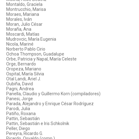
Montaldo, Graciela
Montrucchio, Marisa
Moraes, Mariana
Morales, Iván
Moran, Julio César
Moraña, Ana
Moscardi, Matías
Mudrovcic, María Eugenia
Nicola, Mariné
Norberto Pablo Cirio
Ochoa Thompson, Guadalupe
Orbe, Patricia y Napal, María Celeste
Orge, Bernardo
Oropeza, Mariano
Ospital, María Silvia
Otal Landi, Ariel J.
Oubiña, David
Pagni, Andrea
Panella, Claudio y Guillermo Korn (compiladores)
Panesi, Jorge
Parada, Alejandro y Enrique César Rodríguez
Parodi, Julia
Patiño, Roxana
Pattin, Sebastián
Pattin, Sebastián e Iris Schkolnik
Peller, Diego
Pereyra, Ricardo G.
Picardo, Osvaldo (comp.)