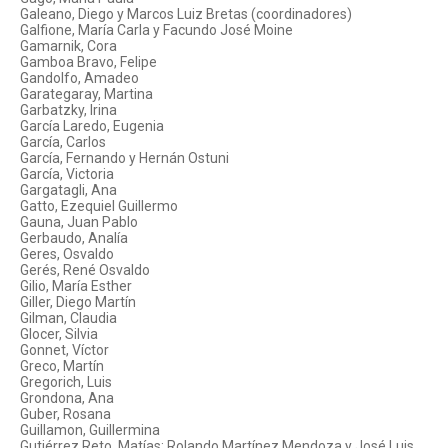
Galeano, Diego y Marcos Luiz Bretas (coordinadores)
Galfione, María Carla y Facundo José Moine
Gamarnik, Cora
Gamboa Bravo, Felipe
Gandolfo, Amadeo
Garategaray, Martina
Garbatzky, Irina
García Laredo, Eugenia
García, Carlos
García, Fernando y Hernán Ostuni
García, Victoria
Gargatagli, Ana
Gatto, Ezequiel Guillermo
Gauna, Juan Pablo
Gerbaudo, Analía
Geres, Osvaldo
Gerés, René Osvaldo
Gilio, María Esther
Giller, Diego Martín
Gilman, Claudia
Glocer, Silvia
Gonnet, Víctor
Greco, Martín
Gregorich, Luis
Grondona, Ana
Guber, Rosana
Guillamon, Guillermina
Gutiérrez Reto, Matías; Rolando Martínez Mendoza y José Luis