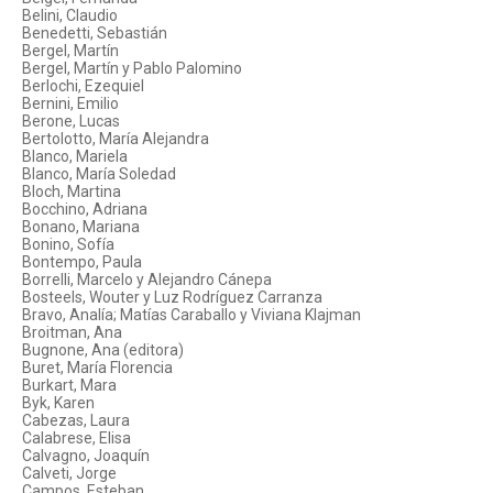
Belini, Claudio
Benedetti, Sebastián
Bergel, Martín
Bergel, Martín y Pablo Palomino
Berlochi, Ezequiel
Bernini, Emilio
Berone, Lucas
Bertolotto, María Alejandra
Blanco, Mariela
Blanco, María Soledad
Bloch, Martina
Bocchino, Adriana
Bonano, Mariana
Bonino, Sofía
Bontempo, Paula
Borrelli, Marcelo y Alejandro Cánepa
Bosteels, Wouter y Luz Rodríguez Carranza
Bravo, Analía; Matías Caraballo y Viviana Klajman
Broitman, Ana
Bugnone, Ana (editora)
Buret, María Florencia
Burkart, Mara
Byk, Karen
Cabezas, Laura
Calabrese, Elisa
Calvagno, Joaquín
Calveti, Jorge
Campos, Esteban