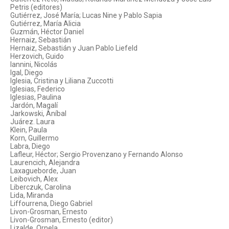
Petris (editores)
Gutiérrez, José María; Lucas Nine y Pablo Sapia
Gutiérrez, María Alicia
Guzmán, Héctor Daniel
Hernaiz, Sebastián
Hernaiz, Sebastián y Juan Pablo Liefeld
Herzovich, Guido
Iannini, Nicolás
Igal, Diego
Iglesia, Cristina y Liliana Zuccotti
Iglesias, Federico
Iglesias, Paulina
Jardón, Magalí
Jarkowski, Aníbal
Juárez. Laura
Klein, Paula
Korn, Guillermo
Labra, Diego
Lafleur, Héctor; Sergio Provenzano y Fernando Alonso
Laurencich, Alejandra
Laxagueborde, Juan
Leibovich, Alex
Liberczuk, Carolina
Lida, Miranda
Liffourrena, Diego Gabriel
Livon-Grosman, Ernesto
Livon-Grosman, Ernesto (editor)
Lizalde, Ornela