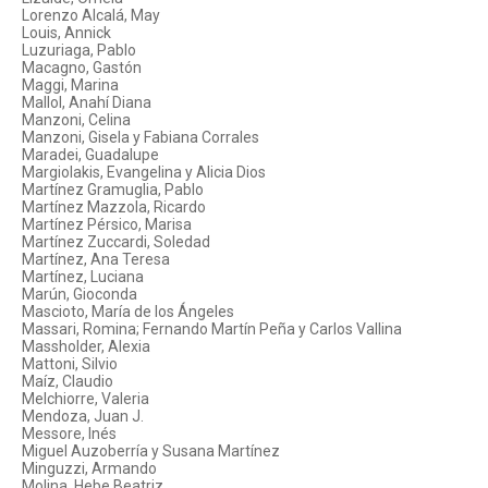
Lorenzo Alcalá, May
Louis, Annick
Luzuriaga, Pablo
Macagno, Gastón
Maggi, Marina
Mallol, Anahí Diana
Manzoni, Celina
Manzoni, Gisela y Fabiana Corrales
Maradei, Guadalupe
Margiolakis, Evangelina y Alicia Dios
Martínez Gramuglia, Pablo
Martínez Mazzola, Ricardo
Martínez Pérsico, Marisa
Martínez Zuccardi, Soledad
Martínez, Ana Teresa
Martínez, Luciana
Marún, Gioconda
Mascioto, María de los Ángeles
Massari, Romina; Fernando Martín Peña y Carlos Vallina
Massholder, Alexia
Mattoni, Silvio
Maíz, Claudio
Melchiorre, Valeria
Mendoza, Juan J.
Messore, Inés
Miguel Auzoberría y Susana Martínez
Minguzzi, Armando
Molina, Hebe Beatriz