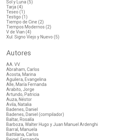
Sol y Luna (5)
Tarja (4)
Teseo (1)
Testigo (1)
Tiempo de Cine (2)
Tiempos Modernos (2)
V de Vian (4)
Xul. Signo Viejo y Nuevo (5)
Autores
AA. VV.
Abraham, Carlos
Acosta, Marina
Aguilera, Evangelina
Alle, María Fernanda
Arabito, Jorge
Artundo, Patricia
Auza, Néstor
Avila, Natalia
Badenes, Daniel
Badenes, Daniel (compilador)
Baltar, Rosalía
Barboza, Walter Hugo y Juan Manuel Ardenghi
Barral, Manuela
Battilana, Carlos
Beigel, Fernanda