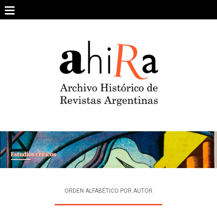
Skip
to
content
SOBRE EL PROYECTO
ARCHIVO DE REVISTAS
ESTUDIOS CRÍTICOS
OTRAS COLECCIONES DIGITALES
INTEGRANTES
AHIRA EN LOS MEDIOS
ORDEN ALFABÉTICO POR AUTOR
CONTACTO