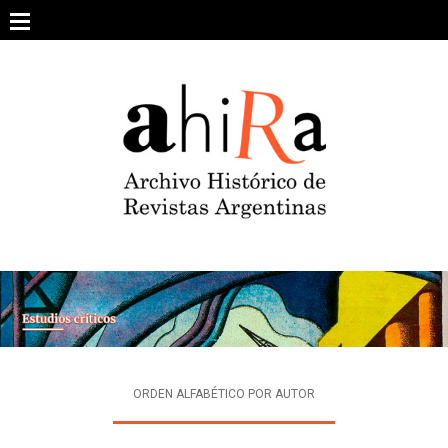
Skip
to
content
SOBRE EL PROYECTO
ARCHIVO DE REVISTAS
ESTUDIOS CRÍTICOS
OTRAS COLECCIONES DIGITALES
INTEGRANTES
AHIRA EN LOS MEDIOS
ORDEN ALFABÉTICO POR AUTOR
CONTACTO