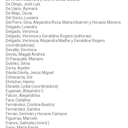
De Diego, José Luis
De Llano, Aymará
De Majo, Oscar
Del Gizzo, Luciana
Del Piero, Gina; Alejandra Roca; María Iribarren y Horacio Moreno
Delgado, Leandro
Delgado, Verónica
Delgado, Verónica y Geraldine Rogers (editoras)
Delgado, Verónica; Alejandra Mailhe y Geraldine Rogers
(coordinadoras)
Devalle, Verónica
Devés, Magalí Andrea
Di Pasquale, Mariano
Dolinko, Silvia
Dorta, Ayelén
Dávila Dávila, Jesús Miguel
Echavarría, Sol
Ehrlicher, Hanno
Elizalde, Lydia (coordinadora)
Eujanian, Alejandro C.
Falcón, Alejandrina
Fara, Catalina
Fernández, Cristina Beatriz
Fernández, Sandra
Ferrari, Germán y Horacio Campos
Figueras, Marcelo
Franco, Gabriela (coord.)
Gago, María Paula