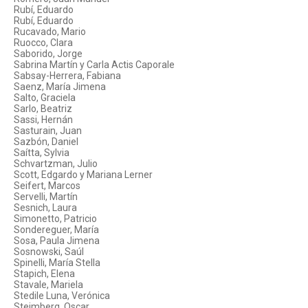
Rubí, Eduardo
Rubí, Eduardo
Rucavado, Mario
Ruocco, Clara
Saborido, Jorge
Sabrina Martín y Carla Actis Caporale
Sabsay-Herrera, Fabiana
Saenz, María Jimena
Salto, Graciela
Sarlo, Beatriz
Sassi, Hernán
Sasturain, Juan
Sazbón, Daniel
Saítta, Sylvia
Schvartzman, Julio
Scott, Edgardo y Mariana Lerner
Seifert, Marcos
Servelli, Martín
Sesnich, Laura
Simonetto, Patricio
Sondereguer, María
Sosa, Paula Jimena
Sosnowski, Saúl
Spinelli, María Stella
Stapich, Elena
Stavale, Mariela
Stedile Luna, Verónica
Steimberg, Oscar