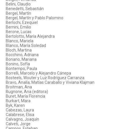
Belini, Claudio
Benedetti, Sebastián
Bergel, Martín
Bergel, Martín y Pablo Palomino
Berlochi, Ezequiel
Bernini, Emilio
Berone, Lucas
Bertolotto, María Alejandra
Blanco, Mariela
Blanco, María Soledad
Bloch, Martina
Bocchino, Adriana
Bonano, Mariana
Bonino, Sofía
Bontempo, Paula
Borrelli, Marcelo y Alejandro Cánepa
Bosteels, Wouter y Luz Rodríguez Carranza
Bravo, Analía; Matías Caraballo y Viviana Klajman
Broitman, Ana
Bugnone, Ana (editora)
Buret, María Florencia
Burkart, Mara
Byk, Karen
Cabezas, Laura
Calabrese, Elisa
Calvagno, Joaquín
Calveti, Jorge
Campos, Esteban