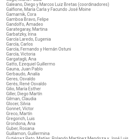
Galeano, Diego y Marcos Luiz Bretas (coordinadores)
Galfione, María Carla y Facundo José Moine
Gamarnik, Cora
Gamboa Bravo, Felipe
Gandolfo, Amadeo
Garategaray, Martina
Garbatzky, Irina
García Laredo, Eugenia
García, Carlos
García, Fernando y Hernán Ostuni
García, Victoria
Gargatagli, Ana
Gatto, Ezequiel Guillermo
Gauna, Juan Pablo
Gerbaudo, Analía
Geres, Osvaldo
Gerés, René Osvaldo
Gilio, María Esther
Giller, Diego Martín
Gilman, Claudia
Glocer, Silvia
Gonnet, Víctor
Greco, Martín
Gregorich, Luis
Grondona, Ana
Guber, Rosana
Guillamon, Guillermina
Gutiérrez Reto, Matías; Rolando Martínez Mendoza y José Luis