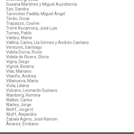
Susana Martínez y Miguel Auzoberría
Szir, Sandra
Taroncher Padilla, Miguel Ángel
Terán, Oscar
Trapazzo, Cosme
Trenti Rocamora, José Luis
Turnes, Pablo
Valdez, María
Vallina, Carlos; Lía Gómez y Andrés Caetano
Venturini, Santiago
Videla Dorna, Rocío
Videla de Rivero, Gloria
Vigna, Diego
Vignoli, Beatriz
Vilar, Mariano
Vilariño, Andrea
Villanueva, María
Viola, Liliana
Vulcano, Leonardo Gustavo
Wainberg, Romina
Walker, Carlos
Warley, Jorge
Wolff, Jorge H.
Wulff, Alejandra
Zabala Agirre, José Ramón
Álvarez, Emiliano