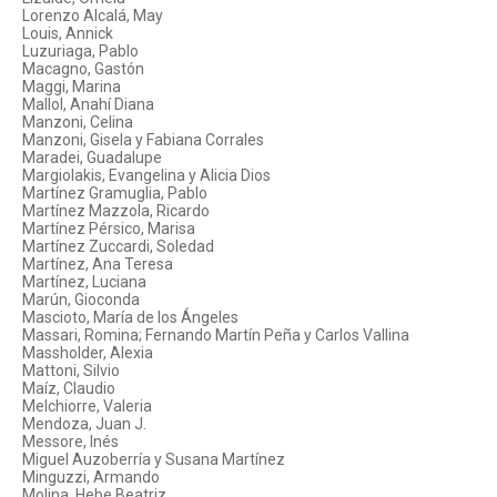
Lorenzo Alcalá, May
Louis, Annick
Luzuriaga, Pablo
Macagno, Gastón
Maggi, Marina
Mallol, Anahí Diana
Manzoni, Celina
Manzoni, Gisela y Fabiana Corrales
Maradei, Guadalupe
Margiolakis, Evangelina y Alicia Dios
Martínez Gramuglia, Pablo
Martínez Mazzola, Ricardo
Martínez Pérsico, Marisa
Martínez Zuccardi, Soledad
Martínez, Ana Teresa
Martínez, Luciana
Marún, Gioconda
Mascioto, María de los Ángeles
Massari, Romina; Fernando Martín Peña y Carlos Vallina
Massholder, Alexia
Mattoni, Silvio
Maíz, Claudio
Melchiorre, Valeria
Mendoza, Juan J.
Messore, Inés
Miguel Auzoberría y Susana Martínez
Minguzzi, Armando
Molina, Hebe Beatriz