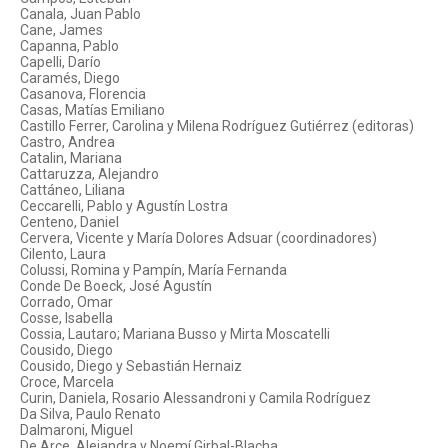
Canala, Juan Pablo
Cane, James
Capanna, Pablo
Capelli, Darío
Caramés, Diego
Casanova, Florencia
Casas, Matías Emiliano
Castillo Ferrer, Carolina y Milena Rodríguez Gutiérrez (editoras)
Castro, Andrea
Catalin, Mariana
Cattaruzza, Alejandro
Cattáneo, Liliana
Ceccarelli, Pablo y Agustín Lostra
Centeno, Daniel
Cervera, Vicente y María Dolores Adsuar (coordinadores)
Cilento, Laura
Colussi, Romina y Pampín, María Fernanda
Conde De Boeck, José Agustín
Corrado, Omar
Cosse, Isabella
Cossia, Lautaro; Mariana Busso y Mirta Moscatelli
Cousido, Diego
Cousido, Diego y Sebastián Hernaiz
Croce, Marcela
Curin, Daniela, Rosario Alessandroni y Camila Rodríguez
Da Silva, Paulo Renato
Dalmaroni, Miguel
De Arce, Alejandra y Noemí Girbal-Blacha