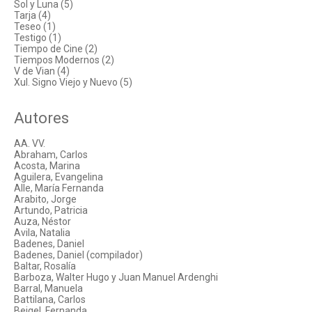
Sol y Luna (5)
Tarja (4)
Teseo (1)
Testigo (1)
Tiempo de Cine (2)
Tiempos Modernos (2)
V de Vian (4)
Xul. Signo Viejo y Nuevo (5)
Autores
AA. VV.
Abraham, Carlos
Acosta, Marina
Aguilera, Evangelina
Alle, María Fernanda
Arabito, Jorge
Artundo, Patricia
Auza, Néstor
Avila, Natalia
Badenes, Daniel
Badenes, Daniel (compilador)
Baltar, Rosalía
Barboza, Walter Hugo y Juan Manuel Ardenghi
Barral, Manuela
Battilana, Carlos
Beigel, Fernanda