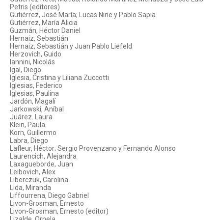
Petris (editores)
Gutiérrez, José María; Lucas Nine y Pablo Sapia
Gutiérrez, María Alicia
Guzmán, Héctor Daniel
Hernaiz, Sebastián
Hernaiz, Sebastián y Juan Pablo Liefeld
Herzovich, Guido
Iannini, Nicolás
Igal, Diego
Iglesia, Cristina y Liliana Zuccotti
Iglesias, Federico
Iglesias, Paulina
Jardón, Magalí
Jarkowski, Aníbal
Juárez. Laura
Klein, Paula
Korn, Guillermo
Labra, Diego
Lafleur, Héctor; Sergio Provenzano y Fernando Alonso
Laurencich, Alejandra
Laxagueborde, Juan
Leibovich, Alex
Liberczuk, Carolina
Lida, Miranda
Liffourrena, Diego Gabriel
Livon-Grosman, Ernesto
Livon-Grosman, Ernesto (editor)
Lizalde, Ornela