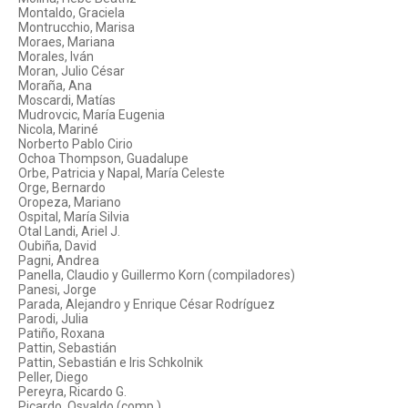
Montaldo, Graciela
Montrucchio, Marisa
Moraes, Mariana
Morales, Iván
Moran, Julio César
Moraña, Ana
Moscardi, Matías
Mudrovcic, María Eugenia
Nicola, Mariné
Norberto Pablo Cirio
Ochoa Thompson, Guadalupe
Orbe, Patricia y Napal, María Celeste
Orge, Bernardo
Oropeza, Mariano
Ospital, María Silvia
Otal Landi, Ariel J.
Oubiña, David
Pagni, Andrea
Panella, Claudio y Guillermo Korn (compiladores)
Panesi, Jorge
Parada, Alejandro y Enrique César Rodríguez
Parodi, Julia
Patiño, Roxana
Pattin, Sebastián
Pattin, Sebastián e Iris Schkolnik
Peller, Diego
Pereyra, Ricardo G.
Picardo, Osvaldo (comp.)