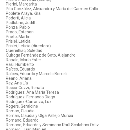
Pierini, Margarita
Pita González, Alexandra y María del Carmen Grillo
Poblete Araya, Kira
Poderti, Alicia
Podlubne, Judith
Ponza, Pablo
Prado, Esteban
Prieto, Martín
Prislei, Leticia
Prislei, Leticia (directora)
Quereilhac, Soledad
Quiroga Fernández de Soto, Alejandro
Rapalo, María Ester
Rasi, Humberto
Raíces, Eduardo
Raíces, Eduardo y Marcelo Borrelli
Reano, Ariana
Rey, Ana Lía
Rocco-Cuzzi, Renata
Rodríguez, Ana María Teresa
Rodríguez, Fernando Diego
Rodríguez-Carranza, Luz
Rogers, Geraldine
Roman, Claudia
Roman, Claudia y Olga Vallejo Murcia
Romano, Eduardo
Romano, Eduardo y Seminario Raúl Scalabrini Ortiz
Romero, Juan Manuel