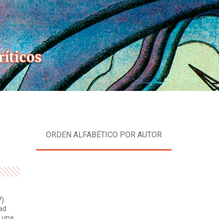
Skip
to
content
ORDEN ALFABÉTICO POR AUTOR
):
ad
 una