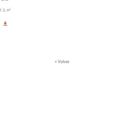
l. 2, nº
< Volver