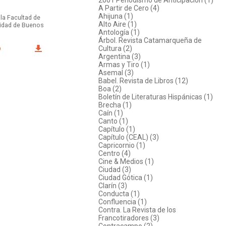
A Partir de Cero (4)
Ahijuna (1)
 la Facultad de
Alto Aire (1)
rsidad de Buenos
Antología (1)
Árbol. Revista Catamarqueña de
Cultura (2)
O
Argentina (3)
Armas y Tiro (1)
Asemal (3)
Babel. Revista de Libros (12)
Boa (2)
Boletín de Literaturas Hispánicas (1)
Brecha (1)
Caín (1)
Canto (1)
Capítulo (1)
Capítulo (CEAL) (3)
Capricornio (1)
Centro (4)
Cine & Medios (1)
Ciudad (3)
Ciudad Gótica (1)
Clarín (3)
Conducta (1)
Confluencia (1)
Contra. La Revista de los
Francotiradores (3)
Contracampo (2)