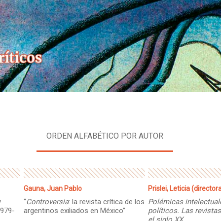
Skip
to
content
ORDEN ALFABÉTICO POR AUTOR
Gauna, Juan Pablo
Prislei, Leticia (director
y
“
Controversia
: la revista crítica de los
Polémicas intelectual
979-
argentinos exiliados en México”
políticos. Las revista
el siglo XX