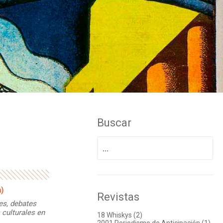
Buscar
Buscar
por:
a)
Revistas
es, debates
s culturales en
18 Whiskys (2)
2001 Periodismo de Anticipación (1)