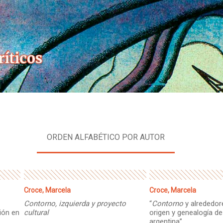
Skip
to
content
ORDEN ALFABÉTICO POR AUTOR
Croce, Marcela
Croce, Marcela
Contorno, izquierda y proyecto
“
Contorno
y alrededor
ción en
cultural
origen y genealogía de 
argentina”