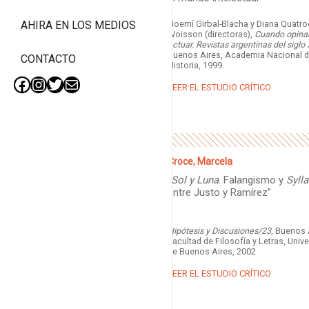
Noemí Girbal-Blacha y Diana Quatro
AHIRA EN LOS MEDIOS
Woisson (directoras),
Cuando opinar
actuar. Revistas argentinas del siglo
Buenos Aires, Academia Nacional d
CONTACTO
Historia, 1999.
LEER EL ESTUDIO CRÍTICO
Facebook
Instagram
Twitter
Mail
Croce, Marcela
“
Sol y Luna
. Falangismo y
Syll
entre Justo y Ramírez”
Hipótesis y Discusiones/23
, Buenos 
Facultad de Filosofía y Letras, Univ
de Buenos Aires, 2002
LEER EL ESTUDIO CRÍTICO