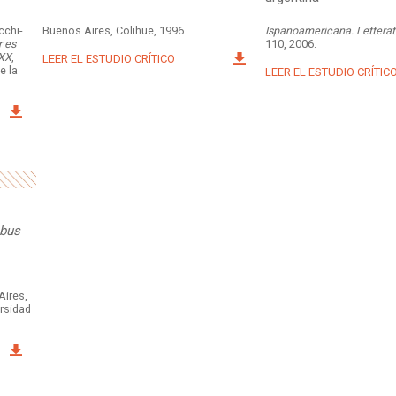
cchi-
Buenos Aires, Colihue, 1996.
Ispanoamericana. Letterat
 es
110, 2006.
 XX
,
LEER EL ESTUDIO CRÍTICO
e la
LEER EL ESTUDIO CRÍTIC
abus
Aires,
ersidad