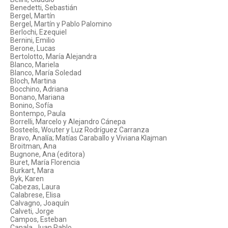
Benedetti, Sebastián
Bergel, Martín
Bergel, Martín y Pablo Palomino
Berlochi, Ezequiel
Bernini, Emilio
Berone, Lucas
Bertolotto, María Alejandra
Blanco, Mariela
Blanco, María Soledad
Bloch, Martina
Bocchino, Adriana
Bonano, Mariana
Bonino, Sofía
Bontempo, Paula
Borrelli, Marcelo y Alejandro Cánepa
Bosteels, Wouter y Luz Rodríguez Carranza
Bravo, Analía; Matías Caraballo y Viviana Klajman
Broitman, Ana
Bugnone, Ana (editora)
Buret, María Florencia
Burkart, Mara
Byk, Karen
Cabezas, Laura
Calabrese, Elisa
Calvagno, Joaquín
Calveti, Jorge
Campos, Esteban
Canala, Juan Pablo