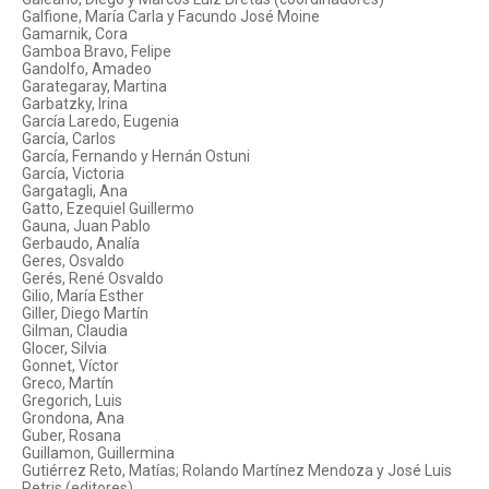
Galfione, María Carla y Facundo José Moine
Gamarnik, Cora
Gamboa Bravo, Felipe
Gandolfo, Amadeo
Garategaray, Martina
Garbatzky, Irina
García Laredo, Eugenia
García, Carlos
García, Fernando y Hernán Ostuni
García, Victoria
Gargatagli, Ana
Gatto, Ezequiel Guillermo
Gauna, Juan Pablo
Gerbaudo, Analía
Geres, Osvaldo
Gerés, René Osvaldo
Gilio, María Esther
Giller, Diego Martín
Gilman, Claudia
Glocer, Silvia
Gonnet, Víctor
Greco, Martín
Gregorich, Luis
Grondona, Ana
Guber, Rosana
Guillamon, Guillermina
Gutiérrez Reto, Matías; Rolando Martínez Mendoza y José Luis
Petris (editores)