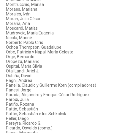
Montrucchio, Marisa
Moraes, Mariana
Morales, Iván
Moran, Julio César
Moraña, Ana
Moscardi, Matías
Mudrovcic, María Eugenia
Nicola, Mariné
Norberto Pablo Cirio
Ochoa Thompson, Guadalupe
Orbe, Patricia y Napal, María Celeste
Orge, Bernardo
Oropeza, Mariano
Ospital, María Silvia
Otal Landi, Ariel J.
Oubiña, David
Pagni, Andrea
Panella, Claudio y Guillermo Korn (compiladores)
Panesi, Jorge
Parada, Alejandro y Enrique César Rodríguez
Parodi, Julia
Patiño, Roxana
Pattin, Sebastián
Pattin, Sebastián e Iris Schkolnik
Peller, Diego
Pereyra, Ricardo G.
Picardo, Osvaldo (comp.)
Pierini, Margarita