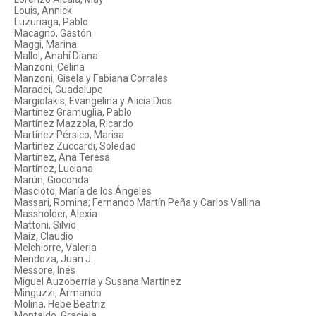
Louis, Annick
Luzuriaga, Pablo
Macagno, Gastón
Maggi, Marina
Mallol, Anahí Diana
Manzoni, Celina
Manzoni, Gisela y Fabiana Corrales
Maradei, Guadalupe
Margiolakis, Evangelina y Alicia Dios
Martínez Gramuglia, Pablo
Martínez Mazzola, Ricardo
Martínez Pérsico, Marisa
Martínez Zuccardi, Soledad
Martínez, Ana Teresa
Martínez, Luciana
Marún, Gioconda
Mascioto, María de los Ángeles
Massari, Romina; Fernando Martín Peña y Carlos Vallina
Massholder, Alexia
Mattoni, Silvio
Maíz, Claudio
Melchiorre, Valeria
Mendoza, Juan J.
Messore, Inés
Miguel Auzoberría y Susana Martínez
Minguzzi, Armando
Molina, Hebe Beatriz
Montaldo, Graciela