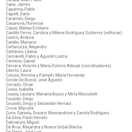
Cane, James
Capanna, Pablo
Capelli, Darío
Caramés, Diego
Casanova, Florencia
Casas, Matías Emiliano
Castillo Ferrer, Carolina y Milena Rodríguez Gutiérrez (editoras)
Castro, Andrea
Catalin, Mariana
Cattaruzza, Alejandro
Cattáneo, Liliana
Ceccarelli, Pablo y Agustín Lostra
Centeno, Daniel
Cervera, Vicente y María Dolores Adsuar (coordinadores)
Cilento, Laura
Colussi, Romina y Pampín, María Fernanda
Conde De Boeck, José Agustín
Corrado, Omar
Cosse, Isabella
Cossia, Lautaro; Mariana Busso y Mirta Moscatelli
Cousido, Diego
Cousido, Diego y Sebastián Hernaiz
Croce, Marcela
Curin, Daniela, Rosario Alessandroni y Camila Rodríguez
Da Silva, Paulo Renato
Dalmaroni, Miguel
De Arce, Alejandra y Noemí Girbal-Blacha
De Diego, José Luis