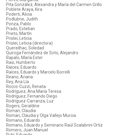
Pita González, Alexandra y María del Carmen Grillo
Poblete Araya, Kira
Poderti, Alicia
Podlubne, Judith
Ponza, Pablo
Prado, Esteban
Prieto, Martín
Prislei, Leticia
Prislei, Leticia (directora)
Quereilhac, Soledad
Quiroga Fernández de Soto, Alejandro
Rapalo, María Ester
Rasi, Humberto
Raíces, Eduardo
Raíces, Eduardo y Marcelo Borrelli
Reano, Ariana
Rey, Ana Lía
Rocco-Cuzzi, Renata
Rodríguez, Ana María Teresa
Rodríguez, Fernando Diego
Rodríguez-Carranza, Luz
Rogers, Geraldine
Roman, Claudia
Roman, Claudia y Olga Vallejo Murcia
Romano, Eduardo
Romano, Eduardo y Seminario Raúl Scalabrini Ortiz
Romero, Juan Manuel
Rubí, Eduardo