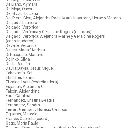
De Llano, Aymará
De Majo, Oscar
Del Gizzo, Luciana
Del Piero, Gina; Alejandra Roca; María Iribarren y Horacio Moreno
Delgado, Leandro
Delgado, Verónica
Delgado, Verónica y Geraldine Rogers (editoras)
Delgado, Verónica; Alejandra Mailhe y Geraldine Rogers
(coordinadoras)
Devalle, Verónica
Devés, Magalí Andrea
Di Pasquale, Mariano
Dolinko, Silvia
Dorta, Ayelén
Dávila Dávila, Jesús Miguel
Echavarría, Sol
Ehrlicher, Hanno
Elizalde, Lydia (coordinadora)
Eujanian, Alejandro C.
Falcón, Alejandrina
Fara, Catalina
Fernández, Cristina Beatriz
Fernández, Sandra
Ferrari, Germán y Horacio Campos
Figueras, Marcelo
Franco, Gabriela (coord.)
Gago, María Paula
Galeano, Diego y Marcos Luiz Bretas (coordinadores)