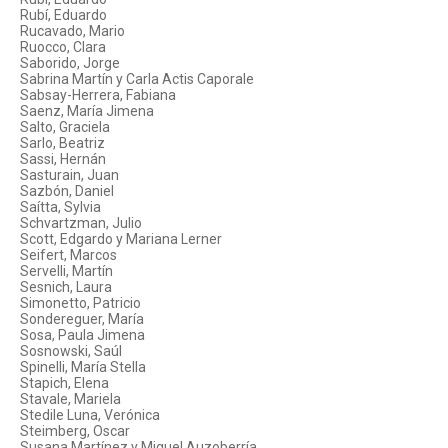
Rubí, Eduardo
Rucavado, Mario
Ruocco, Clara
Saborido, Jorge
Sabrina Martín y Carla Actis Caporale
Sabsay-Herrera, Fabiana
Saenz, María Jimena
Salto, Graciela
Sarlo, Beatriz
Sassi, Hernán
Sasturain, Juan
Sazbón, Daniel
Saítta, Sylvia
Schvartzman, Julio
Scott, Edgardo y Mariana Lerner
Seifert, Marcos
Servelli, Martín
Sesnich, Laura
Simonetto, Patricio
Sondereguer, María
Sosa, Paula Jimena
Sosnowski, Saúl
Spinelli, María Stella
Stapich, Elena
Stavale, Mariela
Stedile Luna, Verónica
Steimberg, Oscar
Susana Martínez y Miguel Auzoberría