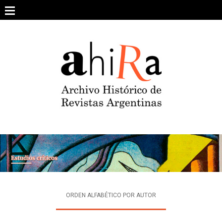
Skip
to
content
SOBRE EL PROYECTO
ARCHIVO DE REVISTAS
ESTUDIOS CRÍTICOS
OTRAS COLECCIONES DIGITALES
INTEGRANTES
AHIRA EN LOS MEDIOS
ORDEN ALFABÉTICO POR AUTOR
CONTACTO