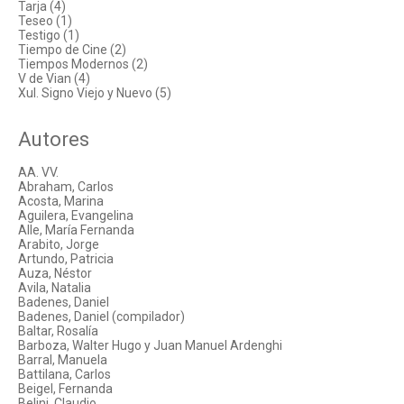
Tarja (4)
Teseo (1)
Testigo (1)
Tiempo de Cine (2)
Tiempos Modernos (2)
V de Vian (4)
Xul. Signo Viejo y Nuevo (5)
Autores
AA. VV.
Abraham, Carlos
Acosta, Marina
Aguilera, Evangelina
Alle, María Fernanda
Arabito, Jorge
Artundo, Patricia
Auza, Néstor
Avila, Natalia
Badenes, Daniel
Badenes, Daniel (compilador)
Baltar, Rosalía
Barboza, Walter Hugo y Juan Manuel Ardenghi
Barral, Manuela
Battilana, Carlos
Beigel, Fernanda
Belini, Claudio