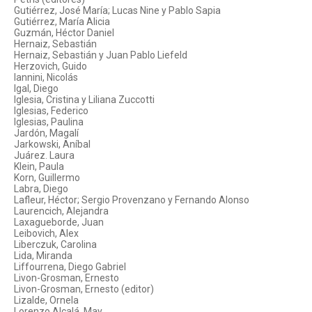
Gutiérrez, José María; Lucas Nine y Pablo Sapia
Gutiérrez, María Alicia
Guzmán, Héctor Daniel
Hernaiz, Sebastián
Hernaiz, Sebastián y Juan Pablo Liefeld
Herzovich, Guido
Iannini, Nicolás
Igal, Diego
Iglesia, Cristina y Liliana Zuccotti
Iglesias, Federico
Iglesias, Paulina
Jardón, Magalí
Jarkowski, Aníbal
Juárez. Laura
Klein, Paula
Korn, Guillermo
Labra, Diego
Lafleur, Héctor; Sergio Provenzano y Fernando Alonso
Laurencich, Alejandra
Laxagueborde, Juan
Leibovich, Alex
Liberczuk, Carolina
Lida, Miranda
Liffourrena, Diego Gabriel
Livon-Grosman, Ernesto
Livon-Grosman, Ernesto (editor)
Lizalde, Ornela
Lorenzo Alcalá, May