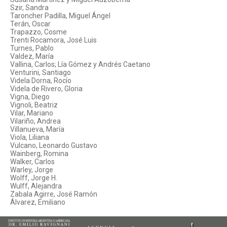
Szir, Sandra
Taroncher Padilla, Miguel Ángel
Terán, Oscar
Trapazzo, Cosme
Trenti Rocamora, José Luis
Turnes, Pablo
Valdez, María
Vallina, Carlos; Lía Gómez y Andrés Caetano
Venturini, Santiago
Videla Dorna, Rocío
Videla de Rivero, Gloria
Vigna, Diego
Vignoli, Beatriz
Vilar, Mariano
Vilariño, Andrea
Villanueva, María
Viola, Liliana
Vulcano, Leonardo Gustavo
Wainberg, Romina
Walker, Carlos
Warley, Jorge
Wolff, Jorge H.
Wulff, Alejandra
Zabala Agirre, José Ramón
Álvarez, Emiliano