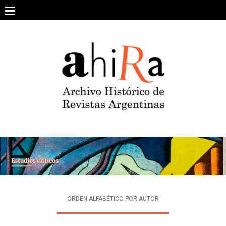
Skip
to
content
SOBRE EL PROYECTO
ARCHIVO DE REVISTAS
ESTUDIOS CRÍTICOS
OTRAS COLECCIONES DIGITALES
INTEGRANTES
AHIRA EN LOS MEDIOS
ORDEN ALFABÉTICO POR AUTOR
CONTACTO