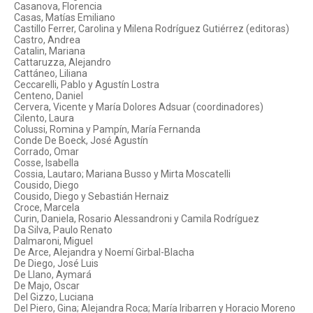
Casanova, Florencia
Casas, Matías Emiliano
Castillo Ferrer, Carolina y Milena Rodríguez Gutiérrez (editoras)
Castro, Andrea
Catalin, Mariana
Cattaruzza, Alejandro
Cattáneo, Liliana
Ceccarelli, Pablo y Agustín Lostra
Centeno, Daniel
Cervera, Vicente y María Dolores Adsuar (coordinadores)
Cilento, Laura
Colussi, Romina y Pampín, María Fernanda
Conde De Boeck, José Agustín
Corrado, Omar
Cosse, Isabella
Cossia, Lautaro; Mariana Busso y Mirta Moscatelli
Cousido, Diego
Cousido, Diego y Sebastián Hernaiz
Croce, Marcela
Curin, Daniela, Rosario Alessandroni y Camila Rodríguez
Da Silva, Paulo Renato
Dalmaroni, Miguel
De Arce, Alejandra y Noemí Girbal-Blacha
De Diego, José Luis
De Llano, Aymará
De Majo, Oscar
Del Gizzo, Luciana
Del Piero, Gina; Alejandra Roca; María Iribarren y Horacio Moreno