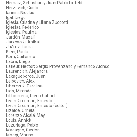
Hernaiz, Sebastián y Juan Pablo Liefeld
Herzovich, Guido
Iannini, Nicolás
Igal, Diego
Iglesia, Cristina y Liliana Zuccotti
Iglesias, Federico
Iglesias, Paulina
Jardón, Magalí
Jarkowski, Aníbal
Juárez. Laura
Klein, Paula
Korn, Guillermo
Labra, Diego
Lafleur, Héctor; Sergio Provenzano y Fernando Alonso
Laurencich, Alejandra
Laxagueborde, Juan
Leibovich, Alex
Liberczuk, Carolina
Lida, Miranda
Liffourrena, Diego Gabriel
Livon-Grosman, Ernesto
Livon-Grosman, Ernesto (editor)
Lizalde, Ornela
Lorenzo Alcalá, May
Louis, Annick
Luzuriaga, Pablo
Macagno, Gastón
Maggi, Marina