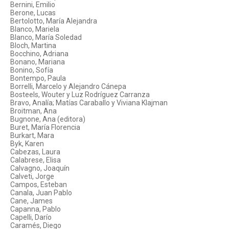
Bernini, Emilio
Berone, Lucas
Bertolotto, María Alejandra
Blanco, Mariela
Blanco, María Soledad
Bloch, Martina
Bocchino, Adriana
Bonano, Mariana
Bonino, Sofía
Bontempo, Paula
Borrelli, Marcelo y Alejandro Cánepa
Bosteels, Wouter y Luz Rodríguez Carranza
Bravo, Analía; Matías Caraballo y Viviana Klajman
Broitman, Ana
Bugnone, Ana (editora)
Buret, María Florencia
Burkart, Mara
Byk, Karen
Cabezas, Laura
Calabrese, Elisa
Calvagno, Joaquín
Calveti, Jorge
Campos, Esteban
Canala, Juan Pablo
Cane, James
Capanna, Pablo
Capelli, Darío
Caramés, Diego