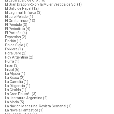
El Escarabajo de Oro (10)
El Gran Dragón Rojo y la Mujer Vestida de Sol (1)
El Grillo de Papel (12)
El Lagrimal Trifurca (3)
El Loro Pelado (1)
El Ornitorrinco (13)
El Péndulo (3)
El Periodista (4)
El Porteño (4)
Expresión (2)
Ficción (1)
Fin de Siglo (1)
Folklore (1)
Hora Cero (2)
Hoy Argentina (2)
Hurra (1)
Imán (3)
Inicial (6)
La Aljaba (1)
La Brasa (2)
La Camelia (1)
La Diligencia (1)
La Giralda (1)
La Gran Flauta!... (3)
La Literatura Argentina (2)
La Moda (5)
La Nación Magazine. Revista Semanal (1)
La Novela Fantástica (1)