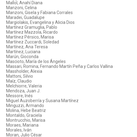
Mallol, Anahí Diana
Manzoni, Celina
Manzoni, Gisela y Fabiana Corrales
Maradei, Guadalupe
Margiolakis, Evangelina y Alicia Dios
Martínez Gramuglia, Pablo
Martínez Mazzola, Ricardo
Martínez Pérsico, Marisa
Martínez Zuccardi, Soledad
Martínez, Ana Teresa
Martínez, Luciana
Marún, Gioconda
Mascioto, María de los Ángeles
Massari, Romina; Fernando Martín Peña y Carlos Vallina
Massholder, Alexia
Mattoni, Silvio
Maíz, Claudio
Melchiorre, Valeria
Mendoza, Juan J.
Messore, Inés
Miguel Auzoberría y Susana Martínez
Minguzzi, Armando
Molina, Hebe Beatriz
Montaldo, Graciela
Montrucchio, Marisa
Moraes, Mariana
Morales, Iván
Moran, Julio César