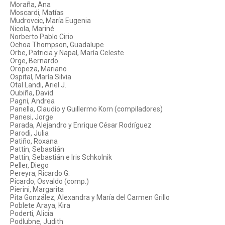
Moraña, Ana
Moscardi, Matías
Mudrovcic, María Eugenia
Nicola, Mariné
Norberto Pablo Cirio
Ochoa Thompson, Guadalupe
Orbe, Patricia y Napal, María Celeste
Orge, Bernardo
Oropeza, Mariano
Ospital, María Silvia
Otal Landi, Ariel J.
Oubiña, David
Pagni, Andrea
Panella, Claudio y Guillermo Korn (compiladores)
Panesi, Jorge
Parada, Alejandro y Enrique César Rodríguez
Parodi, Julia
Patiño, Roxana
Pattin, Sebastián
Pattin, Sebastián e Iris Schkolnik
Peller, Diego
Pereyra, Ricardo G.
Picardo, Osvaldo (comp.)
Pierini, Margarita
Pita González, Alexandra y María del Carmen Grillo
Poblete Araya, Kira
Poderti, Alicia
Podlubne, Judith