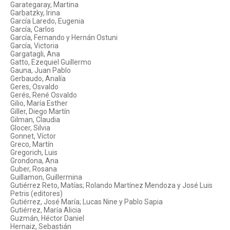
Garategaray, Martina
Garbatzky, Irina
García Laredo, Eugenia
García, Carlos
García, Fernando y Hernán Ostuni
García, Victoria
Gargatagli, Ana
Gatto, Ezequiel Guillermo
Gauna, Juan Pablo
Gerbaudo, Analía
Geres, Osvaldo
Gerés, René Osvaldo
Gilio, María Esther
Giller, Diego Martín
Gilman, Claudia
Glocer, Silvia
Gonnet, Víctor
Greco, Martín
Gregorich, Luis
Grondona, Ana
Guber, Rosana
Guillamon, Guillermina
Gutiérrez Reto, Matías; Rolando Martínez Mendoza y José Luis
Petris (editores)
Gutiérrez, José María; Lucas Nine y Pablo Sapia
Gutiérrez, María Alicia
Guzmán, Héctor Daniel
Hernaiz, Sebastián