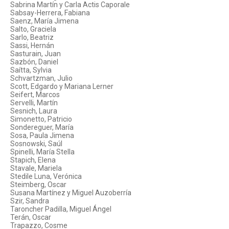
Sabrina Martín y Carla Actis Caporale
Sabsay-Herrera, Fabiana
Saenz, María Jimena
Salto, Graciela
Sarlo, Beatriz
Sassi, Hernán
Sasturain, Juan
Sazbón, Daniel
Saítta, Sylvia
Schvartzman, Julio
Scott, Edgardo y Mariana Lerner
Seifert, Marcos
Servelli, Martín
Sesnich, Laura
Simonetto, Patricio
Sondereguer, María
Sosa, Paula Jimena
Sosnowski, Saúl
Spinelli, María Stella
Stapich, Elena
Stavale, Mariela
Stedile Luna, Verónica
Steimberg, Oscar
Susana Martínez y Miguel Auzoberría
Szir, Sandra
Taroncher Padilla, Miguel Ángel
Terán, Oscar
Trapazzo, Cosme