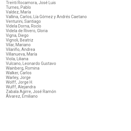
Trenti Rocamora, José Luis
Turnes, Pablo
Valdez, María
Vallina, Carlos; Lía Gómez y Andrés Caetano
Venturini, Santiago
Videla Dorna, Rocío
Videla de Rivero, Gloria
Vigna, Diego
Vignoli, Beatriz
Vilar, Mariano
Vilariño, Andrea
Villanueva, María
Viola, Liliana
Vulcano, Leonardo Gustavo
Wainberg, Romina
Walker, Carlos
Warley, Jorge
Wolff, Jorge H.
Wulff, Alejandra
Zabala Agirre, José Ramón
Álvarez, Emiliano
Archivo Histórico de Revistas Argentinas - ISSN 2618-3439
Instituto de Historia Argentina y
Americana "Dr. Emilio Ravignani".
25 de Mayo 221, 2º piso (1002), Buenos Aires, Argentina.