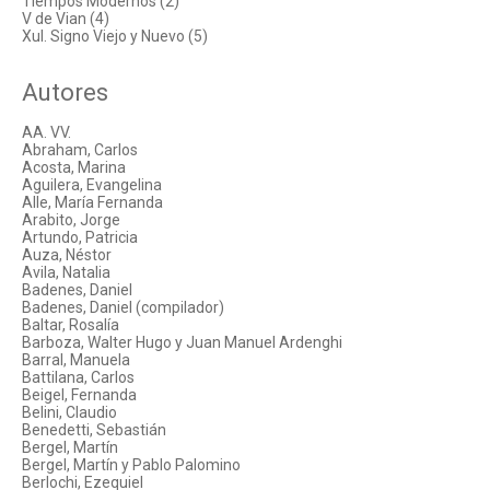
Tiempos Modernos (2)
V de Vian (4)
Xul. Signo Viejo y Nuevo (5)
Autores
AA. VV.
Abraham, Carlos
Acosta, Marina
Aguilera, Evangelina
Alle, María Fernanda
Arabito, Jorge
Artundo, Patricia
Auza, Néstor
Avila, Natalia
Badenes, Daniel
Badenes, Daniel (compilador)
Baltar, Rosalía
Barboza, Walter Hugo y Juan Manuel Ardenghi
Barral, Manuela
Battilana, Carlos
Beigel, Fernanda
Belini, Claudio
Benedetti, Sebastián
Bergel, Martín
Bergel, Martín y Pablo Palomino
Berlochi, Ezequiel