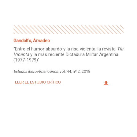
Facebook
Instagram
Twitter
Mail
Gandolfo, Amadeo
“Entre el humor absurdo y la risa violenta: la revista
Tía
Vicenta
y la más reciente Dictadura Militar Argentina
(1977-1979)”
Estudos Ibero-Americanos
, vol. 44, nº 2, 2018
LEER EL ESTUDIO CRÍTICO