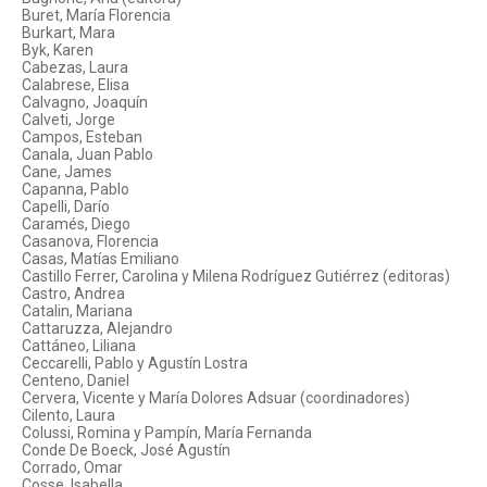
Buret, María Florencia
Burkart, Mara
Byk, Karen
Cabezas, Laura
Calabrese, Elisa
Calvagno, Joaquín
Calveti, Jorge
Campos, Esteban
Canala, Juan Pablo
Cane, James
Capanna, Pablo
Capelli, Darío
Caramés, Diego
Casanova, Florencia
Casas, Matías Emiliano
Castillo Ferrer, Carolina y Milena Rodríguez Gutiérrez (editoras)
Castro, Andrea
Catalin, Mariana
Cattaruzza, Alejandro
Cattáneo, Liliana
Ceccarelli, Pablo y Agustín Lostra
Centeno, Daniel
Cervera, Vicente y María Dolores Adsuar (coordinadores)
Cilento, Laura
Colussi, Romina y Pampín, María Fernanda
Conde De Boeck, José Agustín
Corrado, Omar
Cosse, Isabella