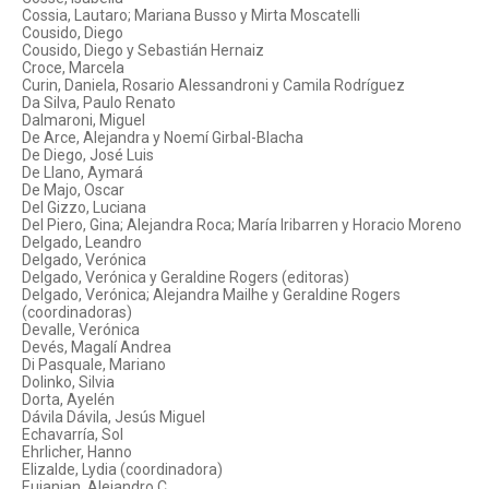
Cossia, Lautaro; Mariana Busso y Mirta Moscatelli
Cousido, Diego
Cousido, Diego y Sebastián Hernaiz
Croce, Marcela
Curin, Daniela, Rosario Alessandroni y Camila Rodríguez
Da Silva, Paulo Renato
Dalmaroni, Miguel
De Arce, Alejandra y Noemí Girbal-Blacha
De Diego, José Luis
De Llano, Aymará
De Majo, Oscar
Del Gizzo, Luciana
Del Piero, Gina; Alejandra Roca; María Iribarren y Horacio Moreno
Delgado, Leandro
Delgado, Verónica
Delgado, Verónica y Geraldine Rogers (editoras)
Delgado, Verónica; Alejandra Mailhe y Geraldine Rogers
(coordinadoras)
Devalle, Verónica
Devés, Magalí Andrea
Di Pasquale, Mariano
Dolinko, Silvia
Dorta, Ayelén
Dávila Dávila, Jesús Miguel
Echavarría, Sol
Ehrlicher, Hanno
Elizalde, Lydia (coordinadora)
Eujanian, Alejandro C.