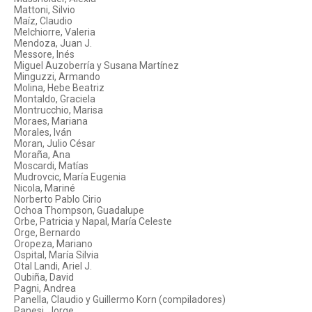
Mattoni, Silvio
Maíz, Claudio
Melchiorre, Valeria
Mendoza, Juan J.
Messore, Inés
Miguel Auzoberría y Susana Martínez
Minguzzi, Armando
Molina, Hebe Beatriz
Montaldo, Graciela
Montrucchio, Marisa
Moraes, Mariana
Morales, Iván
Moran, Julio César
Moraña, Ana
Moscardi, Matías
Mudrovcic, María Eugenia
Nicola, Mariné
Norberto Pablo Cirio
Ochoa Thompson, Guadalupe
Orbe, Patricia y Napal, María Celeste
Orge, Bernardo
Oropeza, Mariano
Ospital, María Silvia
Otal Landi, Ariel J.
Oubiña, David
Pagni, Andrea
Panella, Claudio y Guillermo Korn (compiladores)
Panesi, Jorge