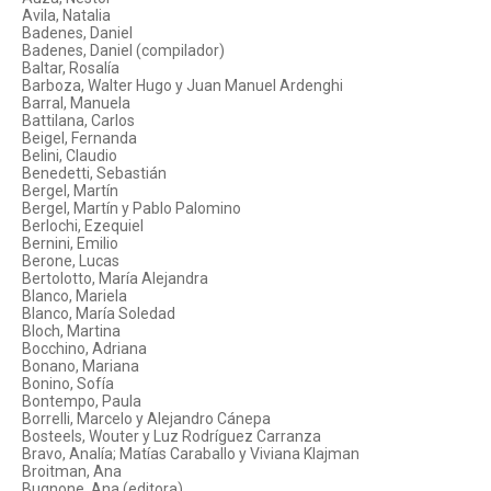
Avila, Natalia
Badenes, Daniel
Badenes, Daniel (compilador)
Baltar, Rosalía
Barboza, Walter Hugo y Juan Manuel Ardenghi
Barral, Manuela
Battilana, Carlos
Beigel, Fernanda
Belini, Claudio
Benedetti, Sebastián
Bergel, Martín
Bergel, Martín y Pablo Palomino
Berlochi, Ezequiel
Bernini, Emilio
Berone, Lucas
Bertolotto, María Alejandra
Blanco, Mariela
Blanco, María Soledad
Bloch, Martina
Bocchino, Adriana
Bonano, Mariana
Bonino, Sofía
Bontempo, Paula
Borrelli, Marcelo y Alejandro Cánepa
Bosteels, Wouter y Luz Rodríguez Carranza
Bravo, Analía; Matías Caraballo y Viviana Klajman
Broitman, Ana
Bugnone, Ana (editora)