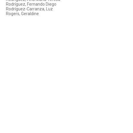
Rodríguez, Fernando Diego
Rodríguez-Carranza, Luz
Rogers, Geraldine
Roman, Claudia
Roman, Claudia y Olga Vallejo Murcia
Romano, Eduardo
Romano, Eduardo y Seminario Raúl Scalabrini Ortiz
Romero, Juan Manuel
Rubí, Eduardo
Rubí, Eduardo
Rucavado, Mario
Ruocco, Clara
Saborido, Jorge
Sabrina Martín y Carla Actis Caporale
Sabsay-Herrera, Fabiana
Saenz, María Jimena
Salto, Graciela
Sarlo, Beatriz
Sassi, Hernán
Sasturain, Juan
Sazbón, Daniel
Saítta, Sylvia
Schvartzman, Julio
Scott, Edgardo y Mariana Lerner
Seifert, Marcos
Servelli, Martín
Sesnich, Laura
Simonetto, Patricio