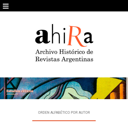
Skip
to
content
SOBRE EL PROYECTO
ARCHIVO DE REVISTAS
ESTUDIOS CRÍTICOS
OTRAS COLECCIONES DIGITALES
INTEGRANTES
AHIRA EN LOS MEDIOS
ORDEN ALFABÉTICO POR AUTOR
CONTACTO