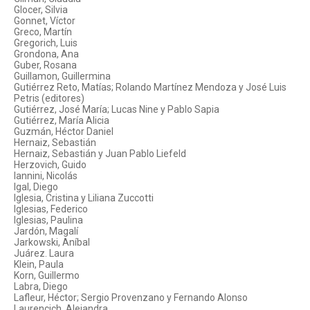
Glocer, Silvia
Gonnet, Víctor
Greco, Martín
Gregorich, Luis
Grondona, Ana
Guber, Rosana
Guillamon, Guillermina
Gutiérrez Reto, Matías; Rolando Martínez Mendoza y José Luis
Petris (editores)
Gutiérrez, José María; Lucas Nine y Pablo Sapia
Gutiérrez, María Alicia
Guzmán, Héctor Daniel
Hernaiz, Sebastián
Hernaiz, Sebastián y Juan Pablo Liefeld
Herzovich, Guido
Iannini, Nicolás
Igal, Diego
Iglesia, Cristina y Liliana Zuccotti
Iglesias, Federico
Iglesias, Paulina
Jardón, Magalí
Jarkowski, Aníbal
Juárez. Laura
Klein, Paula
Korn, Guillermo
Labra, Diego
Lafleur, Héctor; Sergio Provenzano y Fernando Alonso
Laurencich, Alejandra