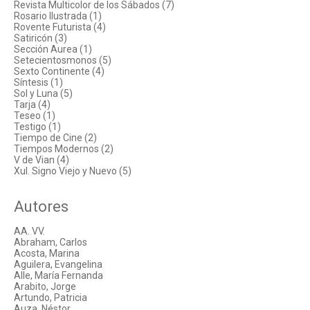
Revista Multicolor de los Sábados (7)
Rosario Ilustrada (1)
Rovente Futurista (4)
Satiricón (3)
Sección Aurea (1)
Setecientosmonos (5)
Sexto Continente (4)
Síntesis (1)
Sol y Luna (5)
Tarja (4)
Teseo (1)
Testigo (1)
Tiempo de Cine (2)
Tiempos Modernos (2)
V de Vian (4)
Xul. Signo Viejo y Nuevo (5)
Autores
AA. VV.
Abraham, Carlos
Acosta, Marina
Aguilera, Evangelina
Alle, María Fernanda
Arabito, Jorge
Artundo, Patricia
Auza, Néstor