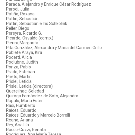
Parada, Alejandro y Enrique César Rodríguez
Parodi, Julia
Patiño, Roxana
Pattin, Sebastián
Pattin, Sebastián e Iris Schkolnik
Peller, Diego
Pereyra, Ricardo G.
Picardo, Osvaldo (comp.)
Pierini, Margarita
Pita González, Alexandra y María del Carmen Grillo
Poblete Araya, Kira
Poderti, Alicia
Podlubne, Judith
Ponza, Pablo
Prado, Esteban
Prieto, Martín
Prislei, Leticia
Prislei, Leticia (directora)
Quereilhac, Soledad
Quiroga Fernández de Soto, Alejandro
Rapalo, María Ester
Rasi, Humberto
Raíces, Eduardo
Raíces, Eduardo y Marcelo Borrelli
Reano, Ariana
Rey, Ana Lía
Rocco-Cuzzi, Renata
Rodríguez, Ana María Teresa