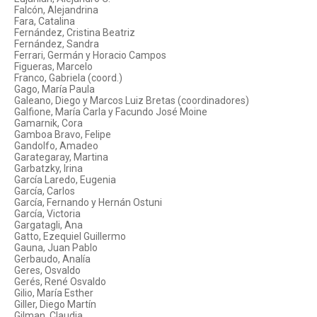
Falcón, Alejandrina
Fara, Catalina
Fernández, Cristina Beatriz
Fernández, Sandra
Ferrari, Germán y Horacio Campos
Figueras, Marcelo
Franco, Gabriela (coord.)
Gago, María Paula
Galeano, Diego y Marcos Luiz Bretas (coordinadores)
Galfione, María Carla y Facundo José Moine
Gamarnik, Cora
Gamboa Bravo, Felipe
Gandolfo, Amadeo
Garategaray, Martina
Garbatzky, Irina
García Laredo, Eugenia
García, Carlos
García, Fernando y Hernán Ostuni
García, Victoria
Gargatagli, Ana
Gatto, Ezequiel Guillermo
Gauna, Juan Pablo
Gerbaudo, Analía
Geres, Osvaldo
Gerés, René Osvaldo
Gilio, María Esther
Giller, Diego Martín
Gilman, Claudia