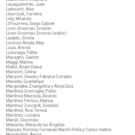
Laxagueborde, Juan
Leibovich, Alex
Liberczuk, Carolina
Lida, Miranda
Liffourrena, Diego Gabriel
Livon-Grosman, Ernesto
Livon-Grosman, Ernesto (editor)
Lizalde, Ornela
Lorenzo Alcalá, May
Louis, Annick
Luzuriaga, Pablo
Macagno, Gastón
Maggi, Marina
Mallol, Anahí Diana
Manzoni, Celina
Manzoni, Gisela y Fabiana Corrales
Maradei, Guadalupe
Margiolakis, Evangelina y Alicia Dios
Martínez Gramuglia, Pablo
Martínez Mazzola, Ricardo
Martínez Pérsico, Marisa
Martínez Zuccardi, Soledad
Martínez, Ana Teresa
Martínez, Luciana
Marún, Gioconda
Mascioto, María de los Ángeles
Massari, Romina; Fernando Martín Peña y Carlos Vallina
Massholder, Alexia