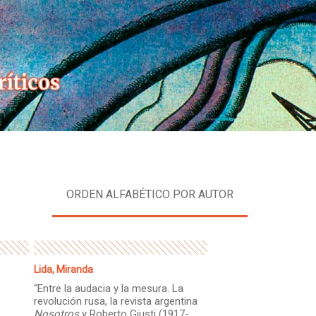
Skip
to
content
ORDEN ALFABÉTICO POR AUTOR
Lida, Miranda
“Entre la audacia y la mesura. La
revolución rusa, la revista argentina
Nosotros
y Roberto Giusti (1917-