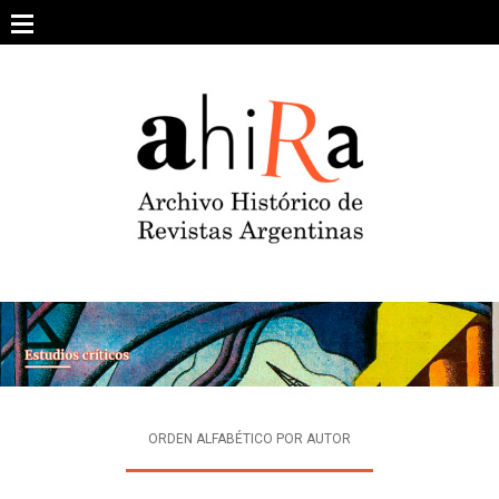
Skip
to
content
SOBRE EL PROYECTO
ARCHIVO DE REVISTAS
ESTUDIOS CRÍTICOS
OTRAS COLECCIONES DIGITALES
INTEGRANTES
AHIRA EN LOS MEDIOS
ORDEN ALFABÉTICO POR AUTOR
CONTACTO