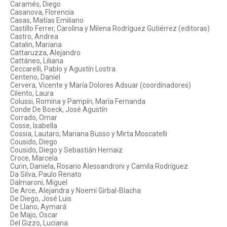
Caramés, Diego
Casanova, Florencia
Casas, Matías Emiliano
Castillo Ferrer, Carolina y Milena Rodríguez Gutiérrez (editoras)
Castro, Andrea
Catalin, Mariana
Cattaruzza, Alejandro
Cattáneo, Liliana
Ceccarelli, Pablo y Agustín Lostra
Centeno, Daniel
Cervera, Vicente y María Dolores Adsuar (coordinadores)
Cilento, Laura
Colussi, Romina y Pampín, María Fernanda
Conde De Boeck, José Agustín
Corrado, Omar
Cosse, Isabella
Cossia, Lautaro; Mariana Busso y Mirta Moscatelli
Cousido, Diego
Cousido, Diego y Sebastián Hernaiz
Croce, Marcela
Curin, Daniela, Rosario Alessandroni y Camila Rodríguez
Da Silva, Paulo Renato
Dalmaroni, Miguel
De Arce, Alejandra y Noemí Girbal-Blacha
De Diego, José Luis
De Llano, Aymará
De Majo, Oscar
Del Gizzo, Luciana