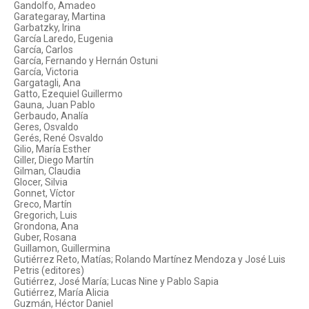
Gandolfo, Amadeo
Garategaray, Martina
Garbatzky, Irina
García Laredo, Eugenia
García, Carlos
García, Fernando y Hernán Ostuni
García, Victoria
Gargatagli, Ana
Gatto, Ezequiel Guillermo
Gauna, Juan Pablo
Gerbaudo, Analía
Geres, Osvaldo
Gerés, René Osvaldo
Gilio, María Esther
Giller, Diego Martín
Gilman, Claudia
Glocer, Silvia
Gonnet, Víctor
Greco, Martín
Gregorich, Luis
Grondona, Ana
Guber, Rosana
Guillamon, Guillermina
Gutiérrez Reto, Matías; Rolando Martínez Mendoza y José Luis
Petris (editores)
Gutiérrez, José María; Lucas Nine y Pablo Sapia
Gutiérrez, María Alicia
Guzmán, Héctor Daniel