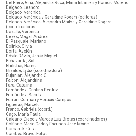
Del Piero, Gina; Alejandra Roca; María Iribarren y Horacio Moreno
Delgado, Leandro
Delgado, Verónica
Delgado, Verónica y Geraldine Rogers (editoras)
Delgado, Verónica; Alejandra Mailhe y Geraldine Rogers
(coordinadoras)
Devalle, Verónica
Devés, Magalí Andrea
Di Pasquale, Mariano
Dolinko, Silvia
Dorta, Ayelén
Dávila Dávila, Jesús Miguel
Echavarría, Sol
Ehrlicher, Hanno
Elizalde, Lydia (coordinadora)
Eujanian, Alejandro C.
Falcón, Alejandrina
Fara, Catalina
Fernández, Cristina Beatriz
Fernández, Sandra
Ferrari, Germán y Horacio Campos
Figueras, Marcelo
Franco, Gabriela (coord.)
Gago, María Paula
Galeano, Diego y Marcos Luiz Bretas (coordinadores)
Galfione, María Carla y Facundo José Moine
Gamarnik, Cora
Gamboa Bravo, Felipe