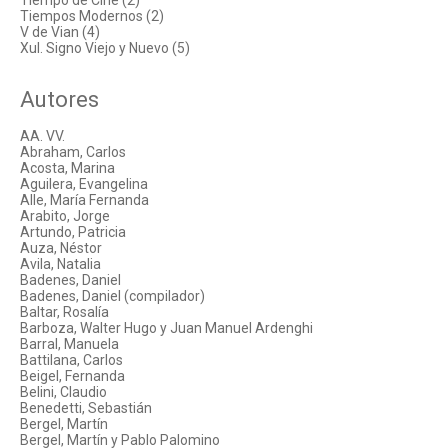
Tiempo de Cine (2)
Tiempos Modernos (2)
V de Vian (4)
Xul. Signo Viejo y Nuevo (5)
Autores
AA. VV.
Abraham, Carlos
Acosta, Marina
Aguilera, Evangelina
Alle, María Fernanda
Arabito, Jorge
Artundo, Patricia
Auza, Néstor
Avila, Natalia
Badenes, Daniel
Badenes, Daniel (compilador)
Baltar, Rosalía
Barboza, Walter Hugo y Juan Manuel Ardenghi
Barral, Manuela
Battilana, Carlos
Beigel, Fernanda
Belini, Claudio
Benedetti, Sebastián
Bergel, Martín
Bergel, Martín y Pablo Palomino