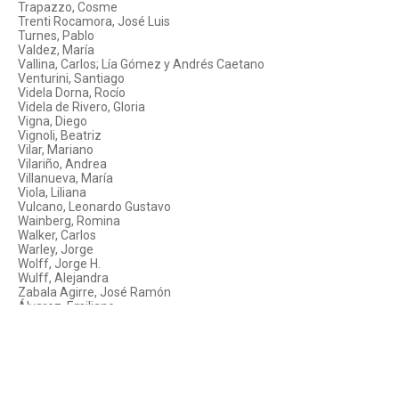
Trapazzo, Cosme
Trenti Rocamora, José Luis
Turnes, Pablo
Valdez, María
Vallina, Carlos; Lía Gómez y Andrés Caetano
Venturini, Santiago
Videla Dorna, Rocío
Videla de Rivero, Gloria
Vigna, Diego
Vignoli, Beatriz
Vilar, Mariano
Vilariño, Andrea
Villanueva, María
Viola, Liliana
Vulcano, Leonardo Gustavo
Wainberg, Romina
Walker, Carlos
Warley, Jorge
Wolff, Jorge H.
Wulff, Alejandra
Zabala Agirre, José Ramón
Álvarez, Emiliano