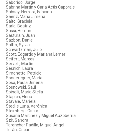
Saborido, Jorge
Sabrina Martín y Carla Actis Caporale
Sabsay-Herrera, Fabiana
Saenz, María Jimena
Salto, Graciela
Sarlo, Beatriz
Sassi, Hernán
Sasturain, Juan
Sazbón, Daniel
Saítta, Sylvia
Schvartzman, Julio
Scott, Edgardo y Mariana Lerner
Seifert, Marcos
Servelli, Martín
Sesnich, Laura
Simonetto, Patricio
Sondereguer, María
Sosa, Paula Jimena
Sosnowski, Saúl
Spinelli, María Stella
Stapich, Elena
Stavale, Mariela
Stedile Luna, Verónica
Steimberg, Oscar
Susana Martínez y Miguel Auzoberría
Szir, Sandra
Taroncher Padilla, Miguel Ángel
Terán, Oscar