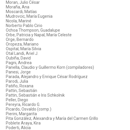
Moran, Julio César
Moraña, Ana
Moscardi, Matías
Mudrovcic, María Eugenia
Nicola, Mariné
Norberto Pablo Cirio
Ochoa Thompson, Guadalupe
Orbe, Patricia y Napal, María Celeste
Orge, Bernardo
Oropeza, Mariano
Ospital, María Silvia
Otal Landi, Ariel J.
Oubiña, David
Pagni, Andrea
Panella, Claudio y Guillermo Korn (compiladores)
Panesi, Jorge
Parada, Alejandro y Enrique César Rodríguez
Parodi, Julia
Patiño, Roxana
Pattin, Sebastián
Pattin, Sebastián e Iris Schkolnik
Peller, Diego
Pereyra, Ricardo G.
Picardo, Osvaldo (comp.)
Pierini, Margarita
Pita González, Alexandra y María del Carmen Grillo
Poblete Araya, Kira
Poderti, Alicia