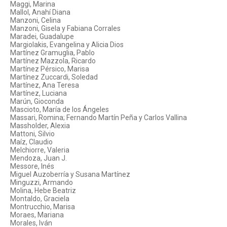
Maggi, Marina
Mallol, Anahí Diana
Manzoni, Celina
Manzoni, Gisela y Fabiana Corrales
Maradei, Guadalupe
Margiolakis, Evangelina y Alicia Dios
Martínez Gramuglia, Pablo
Martínez Mazzola, Ricardo
Martínez Pérsico, Marisa
Martínez Zuccardi, Soledad
Martínez, Ana Teresa
Martínez, Luciana
Marún, Gioconda
Mascioto, María de los Ángeles
Massari, Romina; Fernando Martín Peña y Carlos Vallina
Massholder, Alexia
Mattoni, Silvio
Maíz, Claudio
Melchiorre, Valeria
Mendoza, Juan J.
Messore, Inés
Miguel Auzoberría y Susana Martínez
Minguzzi, Armando
Molina, Hebe Beatriz
Montaldo, Graciela
Montrucchio, Marisa
Moraes, Mariana
Morales, Iván