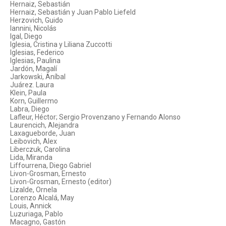
Hernaiz, Sebastián
Hernaiz, Sebastián y Juan Pablo Liefeld
Herzovich, Guido
Iannini, Nicolás
Igal, Diego
Iglesia, Cristina y Liliana Zuccotti
Iglesias, Federico
Iglesias, Paulina
Jardón, Magalí
Jarkowski, Aníbal
Juárez. Laura
Klein, Paula
Korn, Guillermo
Labra, Diego
Lafleur, Héctor; Sergio Provenzano y Fernando Alonso
Laurencich, Alejandra
Laxagueborde, Juan
Leibovich, Alex
Liberczuk, Carolina
Lida, Miranda
Liffourrena, Diego Gabriel
Livon-Grosman, Ernesto
Livon-Grosman, Ernesto (editor)
Lizalde, Ornela
Lorenzo Alcalá, May
Louis, Annick
Luzuriaga, Pablo
Macagno, Gastón