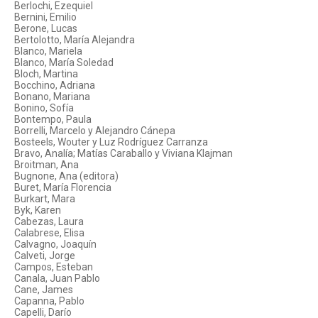
Berlochi, Ezequiel
Bernini, Emilio
Berone, Lucas
Bertolotto, María Alejandra
Blanco, Mariela
Blanco, María Soledad
Bloch, Martina
Bocchino, Adriana
Bonano, Mariana
Bonino, Sofía
Bontempo, Paula
Borrelli, Marcelo y Alejandro Cánepa
Bosteels, Wouter y Luz Rodríguez Carranza
Bravo, Analía; Matías Caraballo y Viviana Klajman
Broitman, Ana
Bugnone, Ana (editora)
Buret, María Florencia
Burkart, Mara
Byk, Karen
Cabezas, Laura
Calabrese, Elisa
Calvagno, Joaquín
Calveti, Jorge
Campos, Esteban
Canala, Juan Pablo
Cane, James
Capanna, Pablo
Capelli, Darío