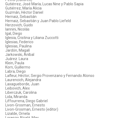
Gutiérrez, José María; Lucas Nine y Pablo Sapia
Gutiérrez, María Alicia
Guzmán, Héctor Daniel
Hernaiz, Sebastián
Hernaiz, Sebastián y Juan Pablo Liefeld
Herzovich, Guido
Iannini, Nicolás
Igal, Diego
Iglesia, Cristina y Liliana Zuccotti
Iglesias, Federico
Iglesias, Paulina
Jardón, Magalí
Jarkowski, Aníbal
Juárez. Laura
Klein, Paula
Korn, Guillermo
Labra, Diego
Lafleur, Héctor; Sergio Provenzano y Fernando Alonso
Laurencich, Alejandra
Laxagueborde, Juan
Leibovich, Alex
Liberczuk, Carolina
Lida, Miranda
Liffourrena, Diego Gabriel
Livon-Grosman, Ernesto
Livon-Grosman, Ernesto (editor)
Lizalde, Ornela
Lorenzo Alcalá, May