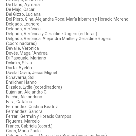
De Llano, Aymará
De Majo, Oscar
Del Gizzo, Luciana
Del Piero, Gina; Alejandra Roca; María Iribarren y Horacio Moreno
Delgado, Leandro
Delgado, Verónica
Delgado, Verónica y Geraldine Rogers (editoras)
Delgado, Verónica; Alejandra Mailhe y Geraldine Rogers
(coordinadoras)
Devalle, Verónica
Devés, Magalí Andrea
Di Pasquale, Mariano
Dolinko, Silvia
Dorta, Ayelén
Dávila Dávila, Jesús Miguel
Echavarría, Sol
Ehrlicher, Hanno
Elizalde, Lydia (coordinadora)
Eujanian, Alejandro C.
Falcón, Alejandrina
Fara, Catalina
Fernández, Cristina Beatriz
Fernández, Sandra
Ferrari, Germán y Horacio Campos
Figueras, Marcelo
Franco, Gabriela (coord.)
Gago, María Paula
Galeano, Diego y Marcos Luiz Bretas (coordinadores)