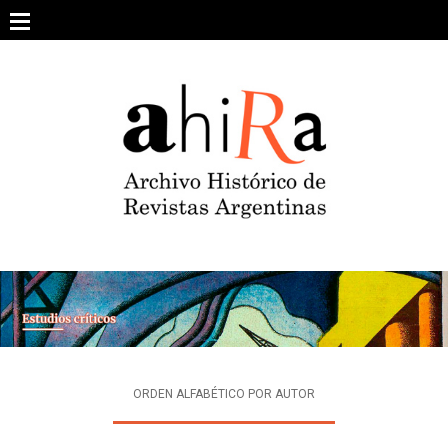
Skip
to
content
SOBRE EL PROYECTO
ARCHIVO DE REVISTAS
ESTUDIOS CRÍTICOS
OTRAS COLECCIONES DIGITALES
INTEGRANTES
AHIRA EN LOS MEDIOS
ORDEN ALFABÉTICO POR AUTOR
CONTACTO