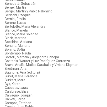
Benedetti, Sebastián
Bergel, Martín
Bergel, Martín y Pablo Palomino
Berlochi, Ezequiel
Bernini, Emilio
Berone, Lucas
Bertolotto, María Alejandra
Blanco, Mariela
Blanco, María Soledad
Bloch, Martina
Bocchino, Adriana
Bonano, Mariana
Bonino, Sofía
Bontempo, Paula
Borrelli, Marcelo y Alejandro Cánepa
Bosteels, Wouter y Luz Rodríguez Carranza
Bravo, Analía; Matías Caraballo y Viviana Klajman
Broitman, Ana
Bugnone, Ana (editora)
Buret, María Florencia
Burkart, Mara
Byk, Karen
Cabezas, Laura
Calabrese, Elisa
Calvagno, Joaquín
Calveti, Jorge
Campos, Esteban
Canala, Juan Pablo