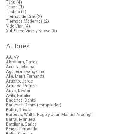
Tarja (4)
Teseo (1)
Testigo (1)
Tiempo de Cine (2)
Tiempos Modernos (2)
V de Vian (4)
Xul. Signo Viejo y Nuevo (5)
Autores
AA. VV.
Abraham, Carlos
Acosta, Marina
Aguilera, Evangelina
Alle, María Fernanda
Arabito, Jorge
Artundo, Patricia
Auza, Néstor
Avila, Natalia
Badenes, Daniel
Badenes, Daniel (compilador)
Baltar, Rosalía
Barboza, Walter Hugo y Juan Manuel Ardenghi
Barral, Manuela
Battilana, Carlos
Beigel, Fernanda
Belini, Claudio