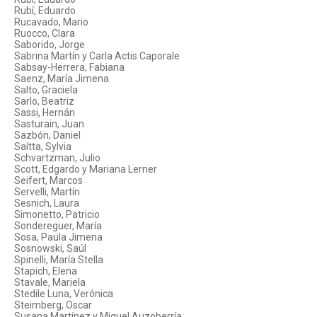
Rubí, Eduardo
Rucavado, Mario
Ruocco, Clara
Saborido, Jorge
Sabrina Martín y Carla Actis Caporale
Sabsay-Herrera, Fabiana
Saenz, María Jimena
Salto, Graciela
Sarlo, Beatriz
Sassi, Hernán
Sasturain, Juan
Sazbón, Daniel
Saítta, Sylvia
Schvartzman, Julio
Scott, Edgardo y Mariana Lerner
Seifert, Marcos
Servelli, Martín
Sesnich, Laura
Simonetto, Patricio
Sondereguer, María
Sosa, Paula Jimena
Sosnowski, Saúl
Spinelli, María Stella
Stapich, Elena
Stavale, Mariela
Stedile Luna, Verónica
Steimberg, Oscar
Susana Martínez y Miguel Auzoberría