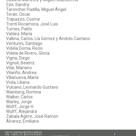
Szir, Sandra
Taroncher Padilla, Miguel Ángel
Terán, Oscar
Trapazzo, Cosme
Trenti Rocamora, José Luis
Turnes, Pablo
Valdez, María
Vallina, Carlos; Lía Gómez y Andrés Caetano
Venturini, Santiago
Videla Dorna, Rocío
Videla de Rivero, Gloria
Vigna, Diego
Vignoli, Beatriz
Vilar, Mariano
Vilariño, Andrea
Villanueva, María
Viola, Liliana
Vulcano, Leonardo Gustavo
Wainberg, Romina
Walker, Carlos
Warley, Jorge
Wolff, Jorge H.
Wulff, Alejandra
Zabala Agirre, José Ramón
Álvarez, Emiliano