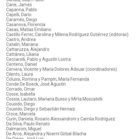
Cane, James
Capanna, Pablo
Capelli, Darío
Caramés, Diego
Casanova, Florencia
Casas, Matías Emiliano
Castillo Ferrer, Carolina y Milena Rodríguez Gutiérrez (editoras)
Castro, Andrea
Catalin, Mariana
Cattaruzza, Alejandro
Cattáneo, Liliana
Ceccarelli, Pablo y Agustín Lostra
Centeno, Daniel
Cervera, Vicente y María Dolores Adsuar (coordinadores)
Cilento, Laura
Colussi, Romina y Pampín, María Fernanda
Conde De Boeck, José Agustín
Corrado, Omar
Cosse, Isabella
Cossia, Lautaro; Mariana Busso y Mirta Moscatelli
Cousido, Diego
Cousido, Diego y Sebastián Hernaiz
Croce, Marcela
Curin, Daniela, Rosario Alessandroni y Camila Rodríguez
Da Silva, Paulo Renato
Dalmaroni, Miguel
De Arce, Alejandra y Noemí Girbal-Blacha
De Diego, José Luis