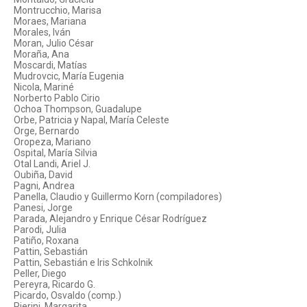
Montrucchio, Marisa
Moraes, Mariana
Morales, Iván
Moran, Julio César
Moraña, Ana
Moscardi, Matías
Mudrovcic, María Eugenia
Nicola, Mariné
Norberto Pablo Cirio
Ochoa Thompson, Guadalupe
Orbe, Patricia y Napal, María Celeste
Orge, Bernardo
Oropeza, Mariano
Ospital, María Silvia
Otal Landi, Ariel J.
Oubiña, David
Pagni, Andrea
Panella, Claudio y Guillermo Korn (compiladores)
Panesi, Jorge
Parada, Alejandro y Enrique César Rodríguez
Parodi, Julia
Patiño, Roxana
Pattin, Sebastián
Pattin, Sebastián e Iris Schkolnik
Peller, Diego
Pereyra, Ricardo G.
Picardo, Osvaldo (comp.)
Pierini, Margarita