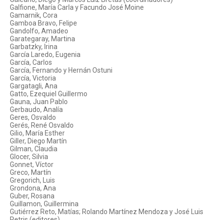
Galfione, María Carla y Facundo José Moine
Gamarnik, Cora
Gamboa Bravo, Felipe
Gandolfo, Amadeo
Garategaray, Martina
Garbatzky, Irina
García Laredo, Eugenia
García, Carlos
García, Fernando y Hernán Ostuni
García, Victoria
Gargatagli, Ana
Gatto, Ezequiel Guillermo
Gauna, Juan Pablo
Gerbaudo, Analía
Geres, Osvaldo
Gerés, René Osvaldo
Gilio, María Esther
Giller, Diego Martín
Gilman, Claudia
Glocer, Silvia
Gonnet, Víctor
Greco, Martín
Gregorich, Luis
Grondona, Ana
Guber, Rosana
Guillamon, Guillermina
Gutiérrez Reto, Matías; Rolando Martínez Mendoza y José Luis
Petris (editores)