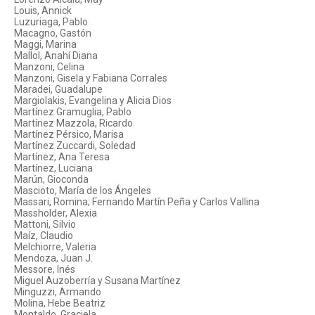
Louis, Annick
Luzuriaga, Pablo
Macagno, Gastón
Maggi, Marina
Mallol, Anahí Diana
Manzoni, Celina
Manzoni, Gisela y Fabiana Corrales
Maradei, Guadalupe
Margiolakis, Evangelina y Alicia Dios
Martínez Gramuglia, Pablo
Martínez Mazzola, Ricardo
Martínez Pérsico, Marisa
Martínez Zuccardi, Soledad
Martínez, Ana Teresa
Martínez, Luciana
Marún, Gioconda
Mascioto, María de los Ángeles
Massari, Romina; Fernando Martín Peña y Carlos Vallina
Massholder, Alexia
Mattoni, Silvio
Maíz, Claudio
Melchiorre, Valeria
Mendoza, Juan J.
Messore, Inés
Miguel Auzoberría y Susana Martínez
Minguzzi, Armando
Molina, Hebe Beatriz
Montaldo, Graciela