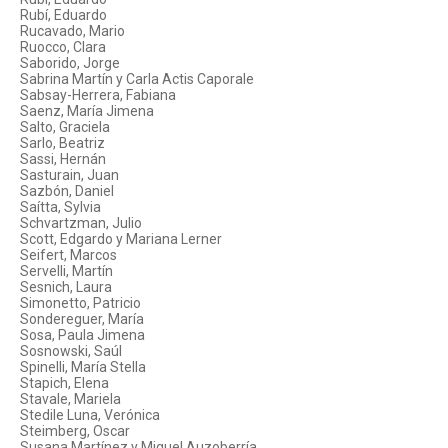
Rubí, Eduardo
Rucavado, Mario
Ruocco, Clara
Saborido, Jorge
Sabrina Martín y Carla Actis Caporale
Sabsay-Herrera, Fabiana
Saenz, María Jimena
Salto, Graciela
Sarlo, Beatriz
Sassi, Hernán
Sasturain, Juan
Sazbón, Daniel
Saítta, Sylvia
Schvartzman, Julio
Scott, Edgardo y Mariana Lerner
Seifert, Marcos
Servelli, Martín
Sesnich, Laura
Simonetto, Patricio
Sondereguer, María
Sosa, Paula Jimena
Sosnowski, Saúl
Spinelli, María Stella
Stapich, Elena
Stavale, Mariela
Stedile Luna, Verónica
Steimberg, Oscar
Susana Martínez y Miguel Auzoberría