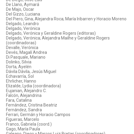
De Llano, Aymará
De Majo, Oscar
Del Gizzo, Luciana
Del Piero, Gina; Alejandra Roca; María Iribarren y Horacio Moreno
Delgado, Leandro
Delgado, Verónica
Delgado, Verónica y Geraldine Rogers (editoras)
Delgado, Verónica; Alejandra Mailhe y Geraldine Rogers
(coordinadoras)
Devalle, Verónica
Devés, Magalí Andrea
Di Pasquale, Mariano
Dolinko, Silvia
Dorta, Ayelén
Dávila Dávila, Jesús Miguel
Echavarría, Sol
Ehrlicher, Hanno
Elizalde, Lydia (coordinadora)
Eujanian, Alejandro C.
Falcón, Alejandrina
Fara, Catalina
Fernández, Cristina Beatriz
Fernández, Sandra
Ferrari, Germán y Horacio Campos
Figueras, Marcelo
Franco, Gabriela (coord.)
Gago, María Paula
Galeano, Diego y Marcos Luiz Bretas (coordinadores)