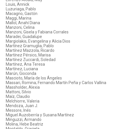
Louis, Annick
Luzuriaga, Pablo
Macagno, Gastón
Maggi, Marina
Mallol, Anahí Diana
Manzoni, Celina
Manzoni, Gisela y Fabiana Corrales
Maradei, Guadalupe
Margiolakis, Evangelina y Alicia Dios
Martínez Gramuglia, Pablo
Martínez Mazzola, Ricardo
Martínez Pérsico, Marisa
Martínez Zuccardi, Soledad
Martínez, Ana Teresa
Martínez, Luciana
Marún, Gioconda
Mascioto, María de los Ángeles
Massari, Romina; Fernando Martín Peña y Carlos Vallina
Massholder, Alexia
Mattoni, Silvio
Maíz, Claudio
Melchiorre, Valeria
Mendoza, Juan J.
Messore, Inés
Miguel Auzoberría y Susana Martínez
Minguzzi, Armando
Molina, Hebe Beatriz
Montaldo, Graciela