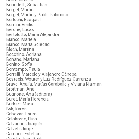
Benedetti, Sebastián
Bergel, Martín
Bergel, Martín y Pablo Palomino
Berlochi, Ezequiel
Bernini, Emilio
Berone, Lucas
Bertolotto, María Alejandra
Blanco, Mariela
Blanco, María Soledad
Bloch, Martina
Bocchino, Adriana
Bonano, Mariana
Bonino, Sofía
Bontempo, Paula
Borrelli, Marcelo y Alejandro Cánepa
Bosteels, Wouter y Luz Rodríguez Carranza
Bravo, Analía; Matías Caraballo y Viviana Klajman
Broitman, Ana
Bugnone, Ana (editora)
Buret, María Florencia
Burkart, Mara
Byk, Karen
Cabezas, Laura
Calabrese, Elisa
Calvagno, Joaquín
Calveti, Jorge
Campos, Esteban
Canala, Juan Pablo