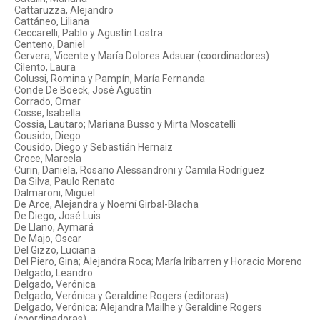
Cattaruzza, Alejandro
Cattáneo, Liliana
Ceccarelli, Pablo y Agustín Lostra
Centeno, Daniel
Cervera, Vicente y María Dolores Adsuar (coordinadores)
Cilento, Laura
Colussi, Romina y Pampín, María Fernanda
Conde De Boeck, José Agustín
Corrado, Omar
Cosse, Isabella
Cossia, Lautaro; Mariana Busso y Mirta Moscatelli
Cousido, Diego
Cousido, Diego y Sebastián Hernaiz
Croce, Marcela
Curin, Daniela, Rosario Alessandroni y Camila Rodríguez
Da Silva, Paulo Renato
Dalmaroni, Miguel
De Arce, Alejandra y Noemí Girbal-Blacha
De Diego, José Luis
De Llano, Aymará
De Majo, Oscar
Del Gizzo, Luciana
Del Piero, Gina; Alejandra Roca; María Iribarren y Horacio Moreno
Delgado, Leandro
Delgado, Verónica
Delgado, Verónica y Geraldine Rogers (editoras)
Delgado, Verónica; Alejandra Mailhe y Geraldine Rogers
(coordinadoras)