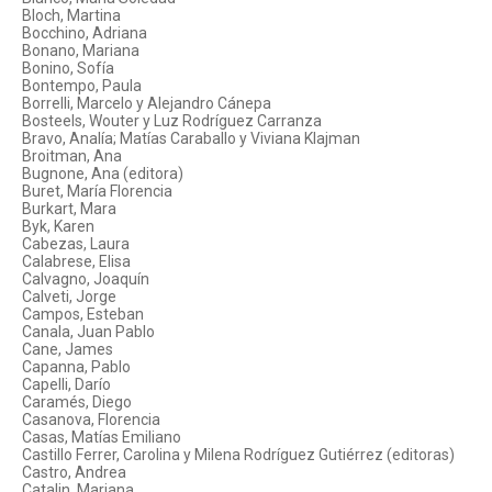
Bloch, Martina
Bocchino, Adriana
Bonano, Mariana
Bonino, Sofía
Bontempo, Paula
Borrelli, Marcelo y Alejandro Cánepa
Bosteels, Wouter y Luz Rodríguez Carranza
Bravo, Analía; Matías Caraballo y Viviana Klajman
Broitman, Ana
Bugnone, Ana (editora)
Buret, María Florencia
Burkart, Mara
Byk, Karen
Cabezas, Laura
Calabrese, Elisa
Calvagno, Joaquín
Calveti, Jorge
Campos, Esteban
Canala, Juan Pablo
Cane, James
Capanna, Pablo
Capelli, Darío
Caramés, Diego
Casanova, Florencia
Casas, Matías Emiliano
Castillo Ferrer, Carolina y Milena Rodríguez Gutiérrez (editoras)
Castro, Andrea
Catalin, Mariana