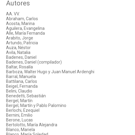
Autores
AA. VV.
Abraham, Carlos
Acosta, Marina
Aguilera, Evangelina
Alle, María Fernanda
Arabito, Jorge
Artundo, Patricia
Auza, Néstor
Avila, Natalia
Badenes, Daniel
Badenes, Daniel (compilador)
Baltar, Rosalía
Barboza, Walter Hugo y Juan Manuel Ardenghi
Barral, Manuela
Battilana, Carlos
Beigel, Fernanda
Belini, Claudio
Benedetti, Sebastián
Bergel, Martín
Bergel, Martín y Pablo Palomino
Berlochi, Ezequiel
Bernini, Emilio
Berone, Lucas
Bertolotto, María Alejandra
Blanco, Mariela
Blanco, María Soledad