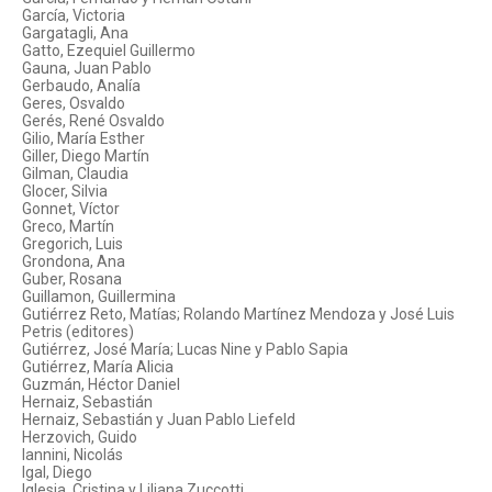
García, Victoria
Gargatagli, Ana
Gatto, Ezequiel Guillermo
Gauna, Juan Pablo
Gerbaudo, Analía
Geres, Osvaldo
Gerés, René Osvaldo
Gilio, María Esther
Giller, Diego Martín
Gilman, Claudia
Glocer, Silvia
Gonnet, Víctor
Greco, Martín
Gregorich, Luis
Grondona, Ana
Guber, Rosana
Guillamon, Guillermina
Gutiérrez Reto, Matías; Rolando Martínez Mendoza y José Luis
Petris (editores)
Gutiérrez, José María; Lucas Nine y Pablo Sapia
Gutiérrez, María Alicia
Guzmán, Héctor Daniel
Hernaiz, Sebastián
Hernaiz, Sebastián y Juan Pablo Liefeld
Herzovich, Guido
Iannini, Nicolás
Igal, Diego
Iglesia, Cristina y Liliana Zuccotti