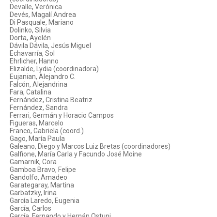
Devalle, Verónica
Devés, Magalí Andrea
Di Pasquale, Mariano
Dolinko, Silvia
Dorta, Ayelén
Dávila Dávila, Jesús Miguel
Echavarría, Sol
Ehrlicher, Hanno
Elizalde, Lydia (coordinadora)
Eujanian, Alejandro C.
Falcón, Alejandrina
Fara, Catalina
Fernández, Cristina Beatriz
Fernández, Sandra
Ferrari, Germán y Horacio Campos
Figueras, Marcelo
Franco, Gabriela (coord.)
Gago, María Paula
Galeano, Diego y Marcos Luiz Bretas (coordinadores)
Galfione, María Carla y Facundo José Moine
Gamarnik, Cora
Gamboa Bravo, Felipe
Gandolfo, Amadeo
Garategaray, Martina
Garbatzky, Irina
García Laredo, Eugenia
García, Carlos
García, Fernando y Hernán Ostuni