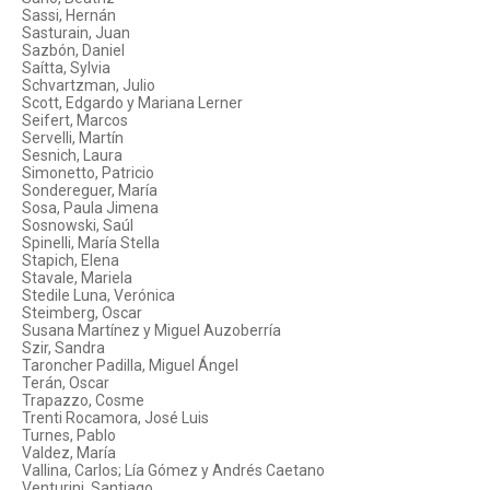
Sassi, Hernán
Sasturain, Juan
Sazbón, Daniel
Saítta, Sylvia
Schvartzman, Julio
Scott, Edgardo y Mariana Lerner
Seifert, Marcos
Servelli, Martín
Sesnich, Laura
Simonetto, Patricio
Sondereguer, María
Sosa, Paula Jimena
Sosnowski, Saúl
Spinelli, María Stella
Stapich, Elena
Stavale, Mariela
Stedile Luna, Verónica
Steimberg, Oscar
Susana Martínez y Miguel Auzoberría
Szir, Sandra
Taroncher Padilla, Miguel Ángel
Terán, Oscar
Trapazzo, Cosme
Trenti Rocamora, José Luis
Turnes, Pablo
Valdez, María
Vallina, Carlos; Lía Gómez y Andrés Caetano
Venturini, Santiago