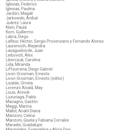
Iglesias, Federico
Iglesias, Paulina
Jardón, Magalí
Jarkowski, Aníbal
Juárez. Laura
Klein, Paula
Korn, Guillermo
Labra, Diego
Lafleur, Héctor; Sergio Provenzano y Fernando Alonso
Laurencich, Alejandra
Laxagueborde, Juan
Leibovich, Alex
Liberczuk, Carolina
Lida, Miranda
Liffourrena, Diego Gabriel
Livon-Grosman, Ernesto
Livon-Grosman, Ernesto (editor)
Lizalde, Ornela
Lorenzo Alcalá, May
Louis, Annick
Luzuriaga, Pablo
Macagno, Gastón
Maggi, Marina
Mallol, Anahí Diana
Manzoni, Celina
Manzoni, Gisela y Fabiana Corrales
Maradei, Guadalupe
Margiolakis, Evangelina y Alicia Dios