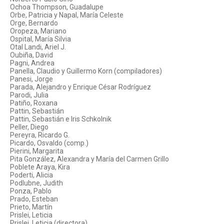
Ochoa Thompson, Guadalupe
Orbe, Patricia y Napal, María Celeste
Orge, Bernardo
Oropeza, Mariano
Ospital, María Silvia
Otal Landi, Ariel J.
Oubiña, David
Pagni, Andrea
Panella, Claudio y Guillermo Korn (compiladores)
Panesi, Jorge
Parada, Alejandro y Enrique César Rodríguez
Parodi, Julia
Patiño, Roxana
Pattin, Sebastián
Pattin, Sebastián e Iris Schkolnik
Peller, Diego
Pereyra, Ricardo G.
Picardo, Osvaldo (comp.)
Pierini, Margarita
Pita González, Alexandra y María del Carmen Grillo
Poblete Araya, Kira
Poderti, Alicia
Podlubne, Judith
Ponza, Pablo
Prado, Esteban
Prieto, Martín
Prislei, Leticia
Prislei, Leticia (directora)