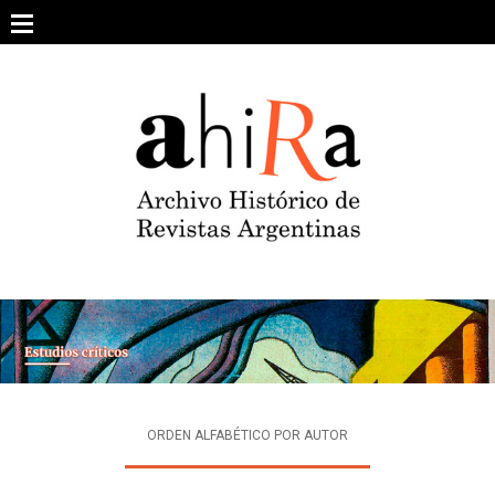
Skip
to
content
SOBRE EL PROYECTO
ARCHIVO DE REVISTAS
ESTUDIOS CRÍTICOS
OTRAS COLECCIONES DIGITALES
INTEGRANTES
AHIRA EN LOS MEDIOS
ORDEN ALFABÉTICO POR AUTOR
CONTACTO