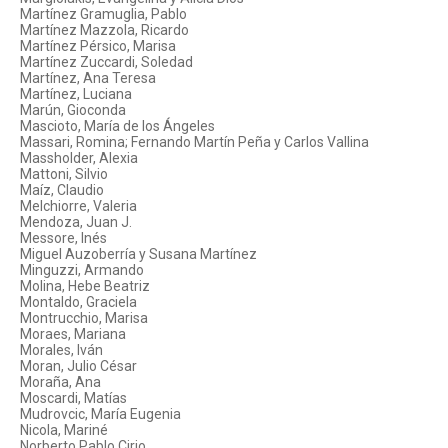
Martínez Gramuglia, Pablo
Martínez Mazzola, Ricardo
Martínez Pérsico, Marisa
Martínez Zuccardi, Soledad
Martínez, Ana Teresa
Martínez, Luciana
Marún, Gioconda
Mascioto, María de los Ángeles
Massari, Romina; Fernando Martín Peña y Carlos Vallina
Massholder, Alexia
Mattoni, Silvio
Maíz, Claudio
Melchiorre, Valeria
Mendoza, Juan J.
Messore, Inés
Miguel Auzoberría y Susana Martínez
Minguzzi, Armando
Molina, Hebe Beatriz
Montaldo, Graciela
Montrucchio, Marisa
Moraes, Mariana
Morales, Iván
Moran, Julio César
Moraña, Ana
Moscardi, Matías
Mudrovcic, María Eugenia
Nicola, Mariné
Norberto Pablo Cirio