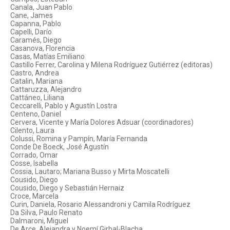
Canala, Juan Pablo
Cane, James
Capanna, Pablo
Capelli, Darío
Caramés, Diego
Casanova, Florencia
Casas, Matías Emiliano
Castillo Ferrer, Carolina y Milena Rodríguez Gutiérrez (editoras)
Castro, Andrea
Catalin, Mariana
Cattaruzza, Alejandro
Cattáneo, Liliana
Ceccarelli, Pablo y Agustín Lostra
Centeno, Daniel
Cervera, Vicente y María Dolores Adsuar (coordinadores)
Cilento, Laura
Colussi, Romina y Pampín, María Fernanda
Conde De Boeck, José Agustín
Corrado, Omar
Cosse, Isabella
Cossia, Lautaro; Mariana Busso y Mirta Moscatelli
Cousido, Diego
Cousido, Diego y Sebastián Hernaiz
Croce, Marcela
Curin, Daniela, Rosario Alessandroni y Camila Rodríguez
Da Silva, Paulo Renato
Dalmaroni, Miguel
De Arce, Alejandra y Noemí Girbal-Blacha