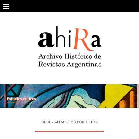
Skip
to
content
SOBRE EL PROYECTO
ARCHIVO DE REVISTAS
ESTUDIOS CRÍTICOS
OTRAS COLECCIONES DIGITALES
INTEGRANTES
AHIRA EN LOS MEDIOS
ORDEN ALFABÉTICO POR AUTOR
CONTACTO