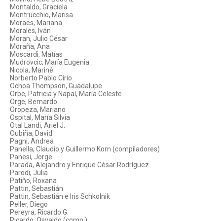
Montaldo, Graciela
Montrucchio, Marisa
Moraes, Mariana
Morales, Iván
Moran, Julio César
Moraña, Ana
Moscardi, Matías
Mudrovcic, María Eugenia
Nicola, Mariné
Norberto Pablo Cirio
Ochoa Thompson, Guadalupe
Orbe, Patricia y Napal, María Celeste
Orge, Bernardo
Oropeza, Mariano
Ospital, María Silvia
Otal Landi, Ariel J.
Oubiña, David
Pagni, Andrea
Panella, Claudio y Guillermo Korn (compiladores)
Panesi, Jorge
Parada, Alejandro y Enrique César Rodríguez
Parodi, Julia
Patiño, Roxana
Pattin, Sebastián
Pattin, Sebastián e Iris Schkolnik
Peller, Diego
Pereyra, Ricardo G.
Picardo, Osvaldo (comp.)