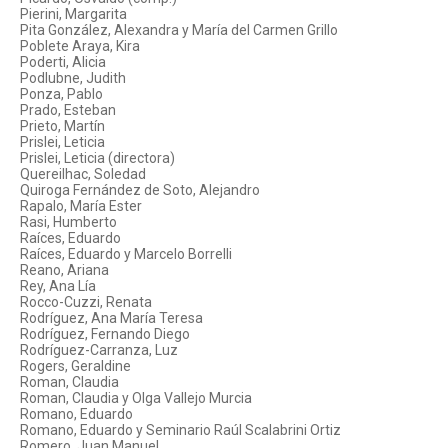
Pierini, Margarita
Pita González, Alexandra y María del Carmen Grillo
Poblete Araya, Kira
Poderti, Alicia
Podlubne, Judith
Ponza, Pablo
Prado, Esteban
Prieto, Martín
Prislei, Leticia
Prislei, Leticia (directora)
Quereilhac, Soledad
Quiroga Fernández de Soto, Alejandro
Rapalo, María Ester
Rasi, Humberto
Raíces, Eduardo
Raíces, Eduardo y Marcelo Borrelli
Reano, Ariana
Rey, Ana Lía
Rocco-Cuzzi, Renata
Rodríguez, Ana María Teresa
Rodríguez, Fernando Diego
Rodríguez-Carranza, Luz
Rogers, Geraldine
Roman, Claudia
Roman, Claudia y Olga Vallejo Murcia
Romano, Eduardo
Romano, Eduardo y Seminario Raúl Scalabrini Ortiz
Romero, Juan Manuel