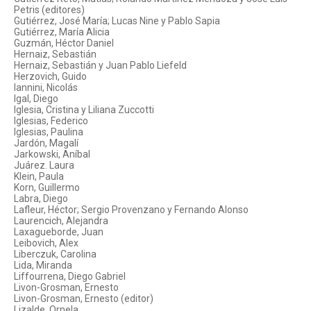
Petris (editores)
Gutiérrez, José María; Lucas Nine y Pablo Sapia
Gutiérrez, María Alicia
Guzmán, Héctor Daniel
Hernaiz, Sebastián
Hernaiz, Sebastián y Juan Pablo Liefeld
Herzovich, Guido
Iannini, Nicolás
Igal, Diego
Iglesia, Cristina y Liliana Zuccotti
Iglesias, Federico
Iglesias, Paulina
Jardón, Magalí
Jarkowski, Aníbal
Juárez. Laura
Klein, Paula
Korn, Guillermo
Labra, Diego
Lafleur, Héctor; Sergio Provenzano y Fernando Alonso
Laurencich, Alejandra
Laxagueborde, Juan
Leibovich, Alex
Liberczuk, Carolina
Lida, Miranda
Liffourrena, Diego Gabriel
Livon-Grosman, Ernesto
Livon-Grosman, Ernesto (editor)
Lizalde, Ornela