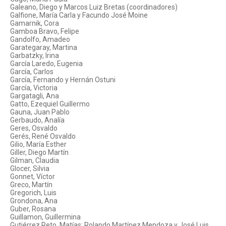
Galeano, Diego y Marcos Luiz Bretas (coordinadores)
Galfione, María Carla y Facundo José Moine
Gamarnik, Cora
Gamboa Bravo, Felipe
Gandolfo, Amadeo
Garategaray, Martina
Garbatzky, Irina
García Laredo, Eugenia
García, Carlos
García, Fernando y Hernán Ostuni
García, Victoria
Gargatagli, Ana
Gatto, Ezequiel Guillermo
Gauna, Juan Pablo
Gerbaudo, Analía
Geres, Osvaldo
Gerés, René Osvaldo
Gilio, María Esther
Giller, Diego Martín
Gilman, Claudia
Glocer, Silvia
Gonnet, Víctor
Greco, Martín
Gregorich, Luis
Grondona, Ana
Guber, Rosana
Guillamon, Guillermina
Gutiérrez Reto, Matías; Rolando Martínez Mendoza y José Luis