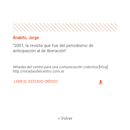
Facebook
Instagram
Twitter
Mail
Arabito, Jorge
“2001, la revista que fue del periodismo de
anticipación al de liberación”
Miradas del centro para una comunicación colectiva
[blog]
http://miradasdelcentro.com.ar
LEER EL ESTUDIO CRÍTICO
< Volver