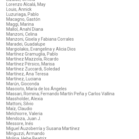
Lorenzo Alcalá, May
Louis, Annick
Luzuriaga, Pablo
Macagno, Gastón
Maggi, Marina
Mallol, Anahí Diana
Manzoni, Celina
Manzoni, Gisela y Fabiana Corrales
Maradei, Guadalupe
Margiolakis, Evangelina y Alicia Dios
Martínez Gramuglia, Pablo
Martínez Mazzola, Ricardo
Martínez Pérsico, Marisa
Martínez Zuccardi, Soledad
Martínez, Ana Teresa
Martínez, Luciana
Marún, Gioconda
Mascioto, María de los Ángeles
Massari, Romina; Fernando Martín Peña y Carlos Vallina
Massholder, Alexia
Mattoni, Silvio
Maíz, Claudio
Melchiorre, Valeria
Mendoza, Juan J.
Messore, Inés
Miguel Auzoberría y Susana Martínez
Minguzzi, Armando
Molina, Hebe Beatriz