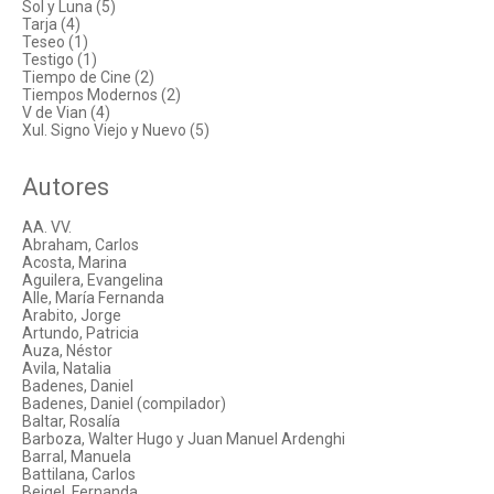
Sol y Luna (5)
Tarja (4)
Teseo (1)
Testigo (1)
Tiempo de Cine (2)
Tiempos Modernos (2)
V de Vian (4)
Xul. Signo Viejo y Nuevo (5)
Autores
AA. VV.
Abraham, Carlos
Acosta, Marina
Aguilera, Evangelina
Alle, María Fernanda
Arabito, Jorge
Artundo, Patricia
Auza, Néstor
Avila, Natalia
Badenes, Daniel
Badenes, Daniel (compilador)
Baltar, Rosalía
Barboza, Walter Hugo y Juan Manuel Ardenghi
Barral, Manuela
Battilana, Carlos
Beigel, Fernanda