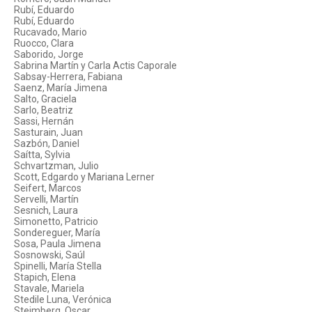
Rubí, Eduardo
Rubí, Eduardo
Rucavado, Mario
Ruocco, Clara
Saborido, Jorge
Sabrina Martín y Carla Actis Caporale
Sabsay-Herrera, Fabiana
Saenz, María Jimena
Salto, Graciela
Sarlo, Beatriz
Sassi, Hernán
Sasturain, Juan
Sazbón, Daniel
Saítta, Sylvia
Schvartzman, Julio
Scott, Edgardo y Mariana Lerner
Seifert, Marcos
Servelli, Martín
Sesnich, Laura
Simonetto, Patricio
Sondereguer, María
Sosa, Paula Jimena
Sosnowski, Saúl
Spinelli, María Stella
Stapich, Elena
Stavale, Mariela
Stedile Luna, Verónica
Steimberg, Oscar