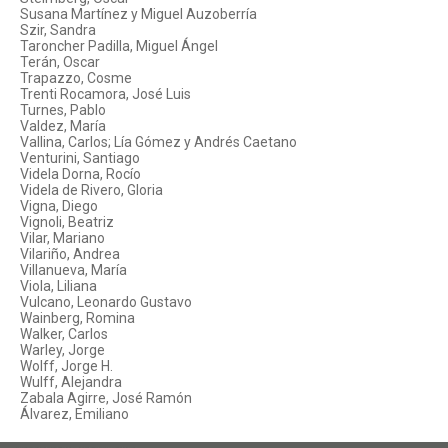
Susana Martínez y Miguel Auzoberría
Szir, Sandra
Taroncher Padilla, Miguel Ángel
Terán, Oscar
Trapazzo, Cosme
Trenti Rocamora, José Luis
Turnes, Pablo
Valdez, María
Vallina, Carlos; Lía Gómez y Andrés Caetano
Venturini, Santiago
Videla Dorna, Rocío
Videla de Rivero, Gloria
Vigna, Diego
Vignoli, Beatriz
Vilar, Mariano
Vilariño, Andrea
Villanueva, María
Viola, Liliana
Vulcano, Leonardo Gustavo
Wainberg, Romina
Walker, Carlos
Warley, Jorge
Wolff, Jorge H.
Wulff, Alejandra
Zabala Agirre, José Ramón
Álvarez, Emiliano