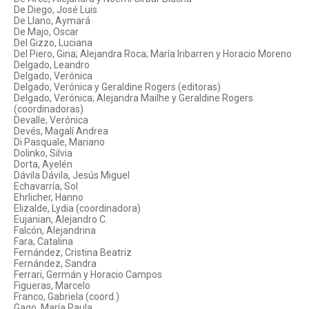
De Diego, José Luis
De Llano, Aymará
De Majo, Oscar
Del Gizzo, Luciana
Del Piero, Gina; Alejandra Roca; María Iribarren y Horacio Moreno
Delgado, Leandro
Delgado, Verónica
Delgado, Verónica y Geraldine Rogers (editoras)
Delgado, Verónica; Alejandra Mailhe y Geraldine Rogers
(coordinadoras)
Devalle, Verónica
Devés, Magalí Andrea
Di Pasquale, Mariano
Dolinko, Silvia
Dorta, Ayelén
Dávila Dávila, Jesús Miguel
Echavarría, Sol
Ehrlicher, Hanno
Elizalde, Lydia (coordinadora)
Eujanian, Alejandro C.
Falcón, Alejandrina
Fara, Catalina
Fernández, Cristina Beatriz
Fernández, Sandra
Ferrari, Germán y Horacio Campos
Figueras, Marcelo
Franco, Gabriela (coord.)
Gago, María Paula