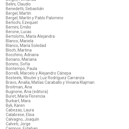
Belini, Claudio
Benedetti, Sebastián
Bergel, Martín
Bergel, Martín y Pablo Palomino
Berlochi, Ezequiel
Bernini, Emilio
Berone, Lucas
Bertolotto, María Alejandra
Blanco, Mariela
Blanco, María Soledad
Bloch, Martina
Bocchino, Adriana
Bonano, Mariana
Bonino, Sofía
Bontempo, Paula
Borrelli, Marcelo y Alejandro Cánepa
Bosteels, Wouter y Luz Rodríguez Carranza
Bravo, Analía; Matías Caraballo y Viviana Klajman
Broitman, Ana
Bugnone, Ana (editora)
Buret, María Florencia
Burkart, Mara
Byk, Karen
Cabezas, Laura
Calabrese, Elisa
Calvagno, Joaquín
Calveti, Jorge
Campos, Esteban