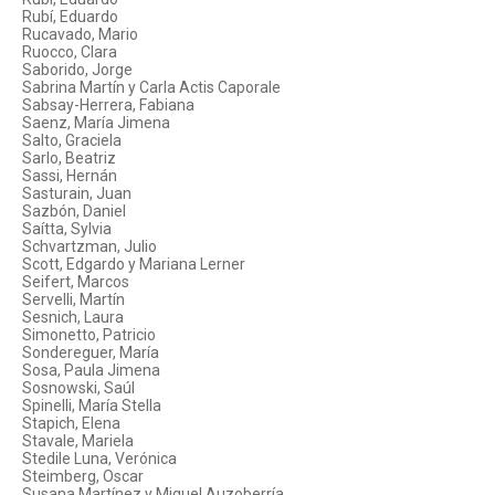
Rubí, Eduardo
Rucavado, Mario
Ruocco, Clara
Saborido, Jorge
Sabrina Martín y Carla Actis Caporale
Sabsay-Herrera, Fabiana
Saenz, María Jimena
Salto, Graciela
Sarlo, Beatriz
Sassi, Hernán
Sasturain, Juan
Sazbón, Daniel
Saítta, Sylvia
Schvartzman, Julio
Scott, Edgardo y Mariana Lerner
Seifert, Marcos
Servelli, Martín
Sesnich, Laura
Simonetto, Patricio
Sondereguer, María
Sosa, Paula Jimena
Sosnowski, Saúl
Spinelli, María Stella
Stapich, Elena
Stavale, Mariela
Stedile Luna, Verónica
Steimberg, Oscar
Susana Martínez y Miguel Auzoberría