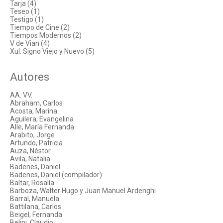
Tarja (4)
Teseo (1)
Testigo (1)
Tiempo de Cine (2)
Tiempos Modernos (2)
V de Vian (4)
Xul. Signo Viejo y Nuevo (5)
Autores
AA. VV.
Abraham, Carlos
Acosta, Marina
Aguilera, Evangelina
Alle, María Fernanda
Arabito, Jorge
Artundo, Patricia
Auza, Néstor
Avila, Natalia
Badenes, Daniel
Badenes, Daniel (compilador)
Baltar, Rosalía
Barboza, Walter Hugo y Juan Manuel Ardenghi
Barral, Manuela
Battilana, Carlos
Beigel, Fernanda
Belini, Claudio