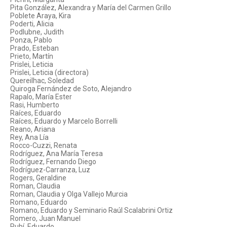
Pita González, Alexandra y María del Carmen Grillo
Poblete Araya, Kira
Poderti, Alicia
Podlubne, Judith
Ponza, Pablo
Prado, Esteban
Prieto, Martín
Prislei, Leticia
Prislei, Leticia (directora)
Quereilhac, Soledad
Quiroga Fernández de Soto, Alejandro
Rapalo, María Ester
Rasi, Humberto
Raíces, Eduardo
Raíces, Eduardo y Marcelo Borrelli
Reano, Ariana
Rey, Ana Lía
Rocco-Cuzzi, Renata
Rodríguez, Ana María Teresa
Rodríguez, Fernando Diego
Rodríguez-Carranza, Luz
Rogers, Geraldine
Roman, Claudia
Roman, Claudia y Olga Vallejo Murcia
Romano, Eduardo
Romano, Eduardo y Seminario Raúl Scalabrini Ortiz
Romero, Juan Manuel
Rubí, Eduardo