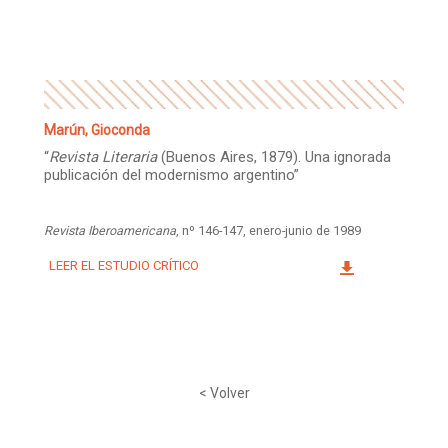
Facebook
Instagram
Twitter
Mail
Marún, Gioconda
“
Revista Literaria
(Buenos Aires, 1879). Una ignorada
publicación del modernismo argentino”
Revista Iberoamericana
, nº 146-147, enero-junio de 1989
LEER EL ESTUDIO CRÍTICO
< Volver