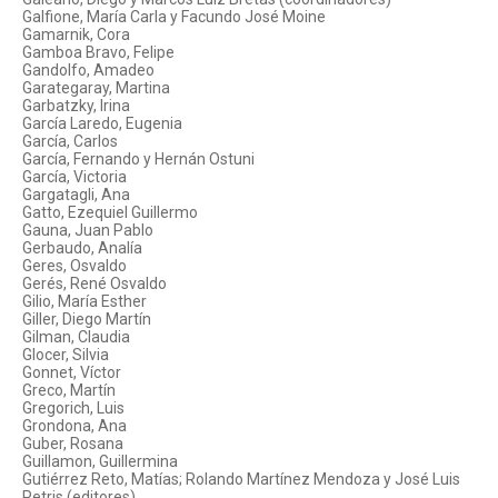
Galfione, María Carla y Facundo José Moine
Gamarnik, Cora
Gamboa Bravo, Felipe
Gandolfo, Amadeo
Garategaray, Martina
Garbatzky, Irina
García Laredo, Eugenia
García, Carlos
García, Fernando y Hernán Ostuni
García, Victoria
Gargatagli, Ana
Gatto, Ezequiel Guillermo
Gauna, Juan Pablo
Gerbaudo, Analía
Geres, Osvaldo
Gerés, René Osvaldo
Gilio, María Esther
Giller, Diego Martín
Gilman, Claudia
Glocer, Silvia
Gonnet, Víctor
Greco, Martín
Gregorich, Luis
Grondona, Ana
Guber, Rosana
Guillamon, Guillermina
Gutiérrez Reto, Matías; Rolando Martínez Mendoza y José Luis
Petris (editores)