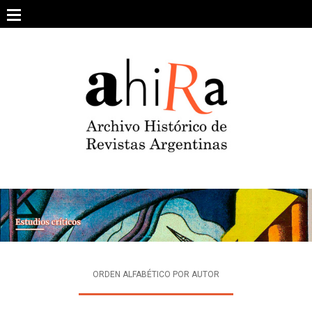
Skip
to
content
SOBRE EL PROYECTO
ARCHIVO DE REVISTAS
ESTUDIOS CRÍTICOS
OTRAS COLECCIONES DIGITALES
INTEGRANTES
AHIRA EN LOS MEDIOS
ORDEN ALFABÉTICO POR AUTOR
CONTACTO