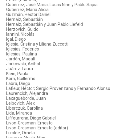
Gutiérrez, José María; Lucas Nine y Pablo Sapia
Gutiérrez, María Alicia
Guzmán, Héctor Daniel
Hernaiz, Sebastián
Hernaiz, Sebastián y Juan Pablo Liefeld
Herzovich, Guido
Iannini, Nicolás
Igal, Diego
Iglesia, Cristina y Liliana Zuccotti
Iglesias, Federico
Iglesias, Paulina
Jardón, Magalí
Jarkowski, Aníbal
Juárez. Laura
Klein, Paula
Korn, Guillermo
Labra, Diego
Lafleur, Héctor; Sergio Provenzano y Fernando Alonso
Laurencich, Alejandra
Laxagueborde, Juan
Leibovich, Alex
Liberczuk, Carolina
Lida, Miranda
Liffourrena, Diego Gabriel
Livon-Grosman, Ernesto
Livon-Grosman, Ernesto (editor)
Lizalde, Ornela
Lorenzo Alcalá, May