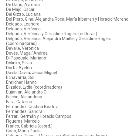
De Llano, Aymará
De Majo, Oscar
Del Gizzo, Luciana
Del Piero, Gina; Alejandra Roca; María Iribarren y Horacio Moreno
Delgado, Leandro
Delgado, Verónica
Delgado, Verónica y Geraldine Rogers (editoras)
Delgado, Verónica; Alejandra Mailhe y Geraldine Rogers
(coordinadoras)
Devalle, Verónica
Devés, Magalí Andrea
Di Pasquale, Mariano
Dolinko, Silvia
Dorta, Ayelén
Dávila Dávila, Jesús Miguel
Echavarría, Sol
Ehrlicher, Hanno
Elizalde, Lydia (coordinadora)
Eujanian, Alejandro C.
Falcón, Alejandrina
Fara, Catalina
Fernández, Cristina Beatriz
Fernández, Sandra
Ferrari, Germán y Horacio Campos
Figueras, Marcelo
Franco, Gabriela (coord.)
Gago, María Paula
Galeano, Diego y Marcos Luiz Bretas (coordinadores)