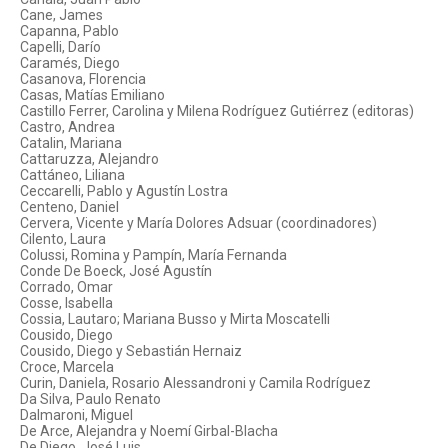
Cane, James
Capanna, Pablo
Capelli, Darío
Caramés, Diego
Casanova, Florencia
Casas, Matías Emiliano
Castillo Ferrer, Carolina y Milena Rodríguez Gutiérrez (editoras)
Castro, Andrea
Catalin, Mariana
Cattaruzza, Alejandro
Cattáneo, Liliana
Ceccarelli, Pablo y Agustín Lostra
Centeno, Daniel
Cervera, Vicente y María Dolores Adsuar (coordinadores)
Cilento, Laura
Colussi, Romina y Pampín, María Fernanda
Conde De Boeck, José Agustín
Corrado, Omar
Cosse, Isabella
Cossia, Lautaro; Mariana Busso y Mirta Moscatelli
Cousido, Diego
Cousido, Diego y Sebastián Hernaiz
Croce, Marcela
Curin, Daniela, Rosario Alessandroni y Camila Rodríguez
Da Silva, Paulo Renato
Dalmaroni, Miguel
De Arce, Alejandra y Noemí Girbal-Blacha
De Diego, José Luis