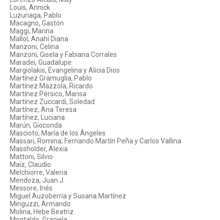
Louis, Annick
Luzuriaga, Pablo
Macagno, Gastón
Maggi, Marina
Mallol, Anahí Diana
Manzoni, Celina
Manzoni, Gisela y Fabiana Corrales
Maradei, Guadalupe
Margiolakis, Evangelina y Alicia Dios
Martínez Gramuglia, Pablo
Martínez Mazzola, Ricardo
Martínez Pérsico, Marisa
Martínez Zuccardi, Soledad
Martínez, Ana Teresa
Martínez, Luciana
Marún, Gioconda
Mascioto, María de los Ángeles
Massari, Romina; Fernando Martín Peña y Carlos Vallina
Massholder, Alexia
Mattoni, Silvio
Maíz, Claudio
Melchiorre, Valeria
Mendoza, Juan J.
Messore, Inés
Miguel Auzoberría y Susana Martínez
Minguzzi, Armando
Molina, Hebe Beatriz
Montaldo, Graciela