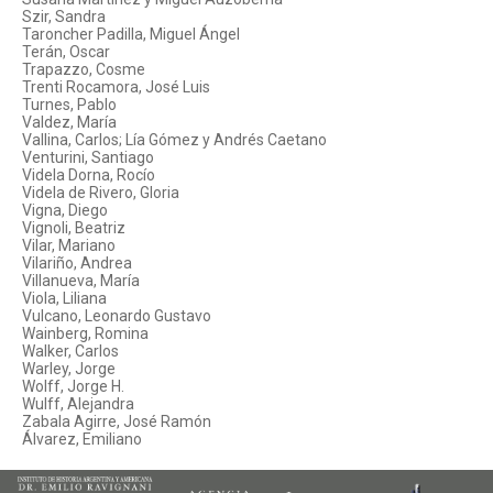
Szir, Sandra
Taroncher Padilla, Miguel Ángel
Terán, Oscar
Trapazzo, Cosme
Trenti Rocamora, José Luis
Turnes, Pablo
Valdez, María
Vallina, Carlos; Lía Gómez y Andrés Caetano
Venturini, Santiago
Videla Dorna, Rocío
Videla de Rivero, Gloria
Vigna, Diego
Vignoli, Beatriz
Vilar, Mariano
Vilariño, Andrea
Villanueva, María
Viola, Liliana
Vulcano, Leonardo Gustavo
Wainberg, Romina
Walker, Carlos
Warley, Jorge
Wolff, Jorge H.
Wulff, Alejandra
Zabala Agirre, José Ramón
Álvarez, Emiliano