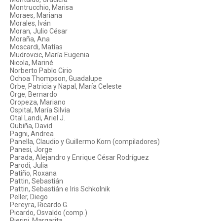
Montrucchio, Marisa
Moraes, Mariana
Morales, Iván
Moran, Julio César
Moraña, Ana
Moscardi, Matías
Mudrovcic, María Eugenia
Nicola, Mariné
Norberto Pablo Cirio
Ochoa Thompson, Guadalupe
Orbe, Patricia y Napal, María Celeste
Orge, Bernardo
Oropeza, Mariano
Ospital, María Silvia
Otal Landi, Ariel J.
Oubiña, David
Pagni, Andrea
Panella, Claudio y Guillermo Korn (compiladores)
Panesi, Jorge
Parada, Alejandro y Enrique César Rodríguez
Parodi, Julia
Patiño, Roxana
Pattin, Sebastián
Pattin, Sebastián e Iris Schkolnik
Peller, Diego
Pereyra, Ricardo G.
Picardo, Osvaldo (comp.)
Pierini, Margarita