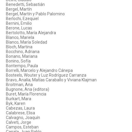
Benedetti, Sebastián
Bergel, Martín
Bergel, Martín y Pablo Palomino
Berlochi, Ezequiel
Bernini, Emilio
Berone, Lucas
Bertolotto, María Alejandra
Blanco, Mariela
Blanco, María Soledad
Bloch, Martina
Bocchino, Adriana
Bonano, Mariana
Bonino, Sofía
Bontempo, Paula
Borrelli, Marcelo y Alejandro Cánepa
Bosteels, Wouter y Luz Rodríguez Carranza
Bravo, Analía; Matías Caraballo y Viviana Klajman
Broitman, Ana
Bugnone, Ana (editora)
Buret, María Florencia
Burkart, Mara
Byk, Karen
Cabezas, Laura
Calabrese, Elisa
Calvagno, Joaquín
Calveti, Jorge
Campos, Esteban
Canala, Juan Pablo