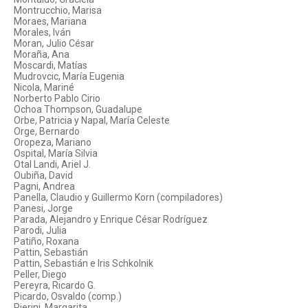
Montrucchio, Marisa
Moraes, Mariana
Morales, Iván
Moran, Julio César
Moraña, Ana
Moscardi, Matías
Mudrovcic, María Eugenia
Nicola, Mariné
Norberto Pablo Cirio
Ochoa Thompson, Guadalupe
Orbe, Patricia y Napal, María Celeste
Orge, Bernardo
Oropeza, Mariano
Ospital, María Silvia
Otal Landi, Ariel J.
Oubiña, David
Pagni, Andrea
Panella, Claudio y Guillermo Korn (compiladores)
Panesi, Jorge
Parada, Alejandro y Enrique César Rodríguez
Parodi, Julia
Patiño, Roxana
Pattin, Sebastián
Pattin, Sebastián e Iris Schkolnik
Peller, Diego
Pereyra, Ricardo G.
Picardo, Osvaldo (comp.)
Pierini, Margarita