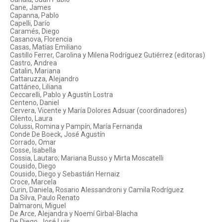
Cane, James
Capanna, Pablo
Capelli, Darío
Caramés, Diego
Casanova, Florencia
Casas, Matías Emiliano
Castillo Ferrer, Carolina y Milena Rodríguez Gutiérrez (editoras)
Castro, Andrea
Catalin, Mariana
Cattaruzza, Alejandro
Cattáneo, Liliana
Ceccarelli, Pablo y Agustín Lostra
Centeno, Daniel
Cervera, Vicente y María Dolores Adsuar (coordinadores)
Cilento, Laura
Colussi, Romina y Pampín, María Fernanda
Conde De Boeck, José Agustín
Corrado, Omar
Cosse, Isabella
Cossia, Lautaro; Mariana Busso y Mirta Moscatelli
Cousido, Diego
Cousido, Diego y Sebastián Hernaiz
Croce, Marcela
Curin, Daniela, Rosario Alessandroni y Camila Rodríguez
Da Silva, Paulo Renato
Dalmaroni, Miguel
De Arce, Alejandra y Noemí Girbal-Blacha
De Diego, José Luis