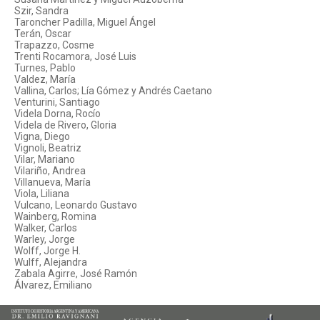
Szir, Sandra
Taroncher Padilla, Miguel Ángel
Terán, Oscar
Trapazzo, Cosme
Trenti Rocamora, José Luis
Turnes, Pablo
Valdez, María
Vallina, Carlos; Lía Gómez y Andrés Caetano
Venturini, Santiago
Videla Dorna, Rocío
Videla de Rivero, Gloria
Vigna, Diego
Vignoli, Beatriz
Vilar, Mariano
Vilariño, Andrea
Villanueva, María
Viola, Liliana
Vulcano, Leonardo Gustavo
Wainberg, Romina
Walker, Carlos
Warley, Jorge
Wolff, Jorge H.
Wulff, Alejandra
Zabala Agirre, José Ramón
Álvarez, Emiliano