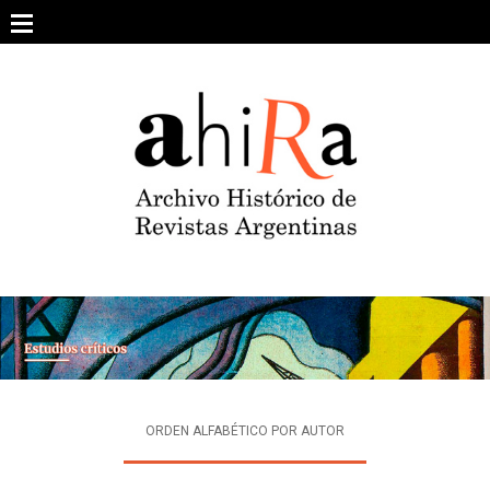
Skip
to
content
SOBRE EL PROYECTO
ARCHIVO DE REVISTAS
ESTUDIOS CRÍTICOS
OTRAS COLECCIONES DIGITALES
INTEGRANTES
AHIRA EN LOS MEDIOS
ORDEN ALFABÉTICO POR AUTOR
CONTACTO