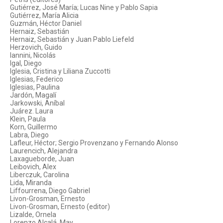
Gutiérrez, José María; Lucas Nine y Pablo Sapia
Gutiérrez, María Alicia
Guzmán, Héctor Daniel
Hernaiz, Sebastián
Hernaiz, Sebastián y Juan Pablo Liefeld
Herzovich, Guido
Iannini, Nicolás
Igal, Diego
Iglesia, Cristina y Liliana Zuccotti
Iglesias, Federico
Iglesias, Paulina
Jardón, Magalí
Jarkowski, Aníbal
Juárez. Laura
Klein, Paula
Korn, Guillermo
Labra, Diego
Lafleur, Héctor; Sergio Provenzano y Fernando Alonso
Laurencich, Alejandra
Laxagueborde, Juan
Leibovich, Alex
Liberczuk, Carolina
Lida, Miranda
Liffourrena, Diego Gabriel
Livon-Grosman, Ernesto
Livon-Grosman, Ernesto (editor)
Lizalde, Ornela
Lorenzo Alcalá, May