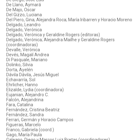
De Llano, Aymará
De Majo, Oscar
Del Gizzo, Luciana
Del Piero, Gina; Alejandra Roca; María Iribarren y Horacio Moreno
Delgado, Leandro
Delgado, Verónica
Delgado, Verónica y Geraldine Rogers (editoras)
Delgado, Verónica; Alejandra Mailhe y Geraldine Rogers
(coordinadoras)
Devalle, Verónica
Devés, Magalí Andrea
Di Pasquale, Mariano
Dolinko, Silvia
Dorta, Ayelén
Dávila Dávila, Jesús Miguel
Echavarría, Sol
Ehrlicher, Hanno
Elizalde, Lydia (coordinadora)
Eujanian, Alejandro C.
Falcón, Alejandrina
Fara, Catalina
Fernández, Cristina Beatriz
Fernández, Sandra
Ferrari, Germán y Horacio Campos
Figueras, Marcelo
Franco, Gabriela (coord.)
Gago, María Paula
Galeano, Diego y Marcos Luiz Bretas (coordinadores)