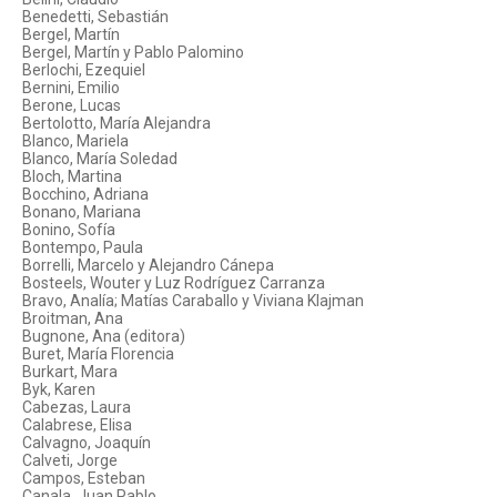
Benedetti, Sebastián
Bergel, Martín
Bergel, Martín y Pablo Palomino
Berlochi, Ezequiel
Bernini, Emilio
Berone, Lucas
Bertolotto, María Alejandra
Blanco, Mariela
Blanco, María Soledad
Bloch, Martina
Bocchino, Adriana
Bonano, Mariana
Bonino, Sofía
Bontempo, Paula
Borrelli, Marcelo y Alejandro Cánepa
Bosteels, Wouter y Luz Rodríguez Carranza
Bravo, Analía; Matías Caraballo y Viviana Klajman
Broitman, Ana
Bugnone, Ana (editora)
Buret, María Florencia
Burkart, Mara
Byk, Karen
Cabezas, Laura
Calabrese, Elisa
Calvagno, Joaquín
Calveti, Jorge
Campos, Esteban
Canala, Juan Pablo