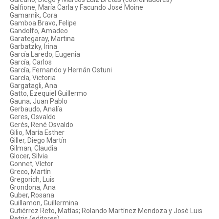
Galfione, María Carla y Facundo José Moine
Gamarnik, Cora
Gamboa Bravo, Felipe
Gandolfo, Amadeo
Garategaray, Martina
Garbatzky, Irina
García Laredo, Eugenia
García, Carlos
García, Fernando y Hernán Ostuni
García, Victoria
Gargatagli, Ana
Gatto, Ezequiel Guillermo
Gauna, Juan Pablo
Gerbaudo, Analía
Geres, Osvaldo
Gerés, René Osvaldo
Gilio, María Esther
Giller, Diego Martín
Gilman, Claudia
Glocer, Silvia
Gonnet, Víctor
Greco, Martín
Gregorich, Luis
Grondona, Ana
Guber, Rosana
Guillamon, Guillermina
Gutiérrez Reto, Matías; Rolando Martínez Mendoza y José Luis
Petris (editores)