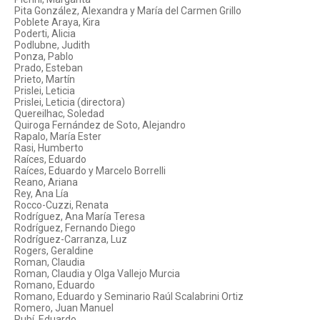
Pita González, Alexandra y María del Carmen Grillo
Poblete Araya, Kira
Poderti, Alicia
Podlubne, Judith
Ponza, Pablo
Prado, Esteban
Prieto, Martín
Prislei, Leticia
Prislei, Leticia (directora)
Quereilhac, Soledad
Quiroga Fernández de Soto, Alejandro
Rapalo, María Ester
Rasi, Humberto
Raíces, Eduardo
Raíces, Eduardo y Marcelo Borrelli
Reano, Ariana
Rey, Ana Lía
Rocco-Cuzzi, Renata
Rodríguez, Ana María Teresa
Rodríguez, Fernando Diego
Rodríguez-Carranza, Luz
Rogers, Geraldine
Roman, Claudia
Roman, Claudia y Olga Vallejo Murcia
Romano, Eduardo
Romano, Eduardo y Seminario Raúl Scalabrini Ortiz
Romero, Juan Manuel
Rubí, Eduardo