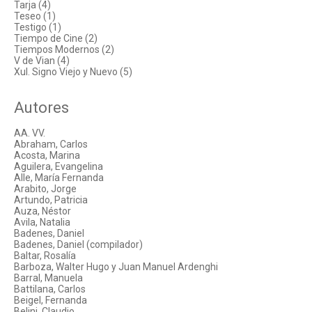
Tarja (4)
Teseo (1)
Testigo (1)
Tiempo de Cine (2)
Tiempos Modernos (2)
V de Vian (4)
Xul. Signo Viejo y Nuevo (5)
Autores
AA. VV.
Abraham, Carlos
Acosta, Marina
Aguilera, Evangelina
Alle, María Fernanda
Arabito, Jorge
Artundo, Patricia
Auza, Néstor
Avila, Natalia
Badenes, Daniel
Badenes, Daniel (compilador)
Baltar, Rosalía
Barboza, Walter Hugo y Juan Manuel Ardenghi
Barral, Manuela
Battilana, Carlos
Beigel, Fernanda
Belini, Claudio