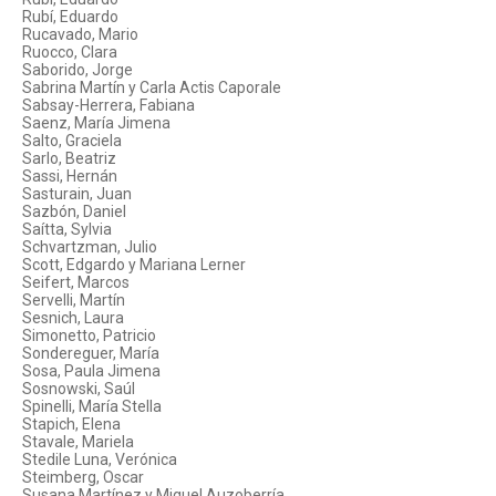
Rubí, Eduardo
Rucavado, Mario
Ruocco, Clara
Saborido, Jorge
Sabrina Martín y Carla Actis Caporale
Sabsay-Herrera, Fabiana
Saenz, María Jimena
Salto, Graciela
Sarlo, Beatriz
Sassi, Hernán
Sasturain, Juan
Sazbón, Daniel
Saítta, Sylvia
Schvartzman, Julio
Scott, Edgardo y Mariana Lerner
Seifert, Marcos
Servelli, Martín
Sesnich, Laura
Simonetto, Patricio
Sondereguer, María
Sosa, Paula Jimena
Sosnowski, Saúl
Spinelli, María Stella
Stapich, Elena
Stavale, Mariela
Stedile Luna, Verónica
Steimberg, Oscar
Susana Martínez y Miguel Auzoberría