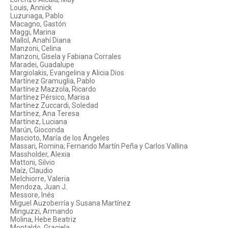
Louis, Annick
Luzuriaga, Pablo
Macagno, Gastón
Maggi, Marina
Mallol, Anahí Diana
Manzoni, Celina
Manzoni, Gisela y Fabiana Corrales
Maradei, Guadalupe
Margiolakis, Evangelina y Alicia Dios
Martínez Gramuglia, Pablo
Martínez Mazzola, Ricardo
Martínez Pérsico, Marisa
Martínez Zuccardi, Soledad
Martínez, Ana Teresa
Martínez, Luciana
Marún, Gioconda
Mascioto, María de los Ángeles
Massari, Romina; Fernando Martín Peña y Carlos Vallina
Massholder, Alexia
Mattoni, Silvio
Maíz, Claudio
Melchiorre, Valeria
Mendoza, Juan J.
Messore, Inés
Miguel Auzoberría y Susana Martínez
Minguzzi, Armando
Molina, Hebe Beatriz
Montaldo, Graciela