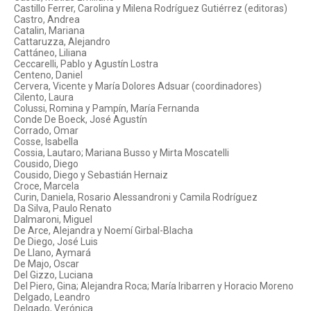
Castillo Ferrer, Carolina y Milena Rodríguez Gutiérrez (editoras)
Castro, Andrea
Catalin, Mariana
Cattaruzza, Alejandro
Cattáneo, Liliana
Ceccarelli, Pablo y Agustín Lostra
Centeno, Daniel
Cervera, Vicente y María Dolores Adsuar (coordinadores)
Cilento, Laura
Colussi, Romina y Pampín, María Fernanda
Conde De Boeck, José Agustín
Corrado, Omar
Cosse, Isabella
Cossia, Lautaro; Mariana Busso y Mirta Moscatelli
Cousido, Diego
Cousido, Diego y Sebastián Hernaiz
Croce, Marcela
Curin, Daniela, Rosario Alessandroni y Camila Rodríguez
Da Silva, Paulo Renato
Dalmaroni, Miguel
De Arce, Alejandra y Noemí Girbal-Blacha
De Diego, José Luis
De Llano, Aymará
De Majo, Oscar
Del Gizzo, Luciana
Del Piero, Gina; Alejandra Roca; María Iribarren y Horacio Moreno
Delgado, Leandro
Delgado, Verónica