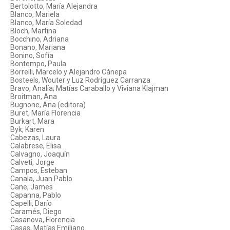
Bertolotto, María Alejandra
Blanco, Mariela
Blanco, María Soledad
Bloch, Martina
Bocchino, Adriana
Bonano, Mariana
Bonino, Sofía
Bontempo, Paula
Borrelli, Marcelo y Alejandro Cánepa
Bosteels, Wouter y Luz Rodríguez Carranza
Bravo, Analía; Matías Caraballo y Viviana Klajman
Broitman, Ana
Bugnone, Ana (editora)
Buret, María Florencia
Burkart, Mara
Byk, Karen
Cabezas, Laura
Calabrese, Elisa
Calvagno, Joaquín
Calveti, Jorge
Campos, Esteban
Canala, Juan Pablo
Cane, James
Capanna, Pablo
Capelli, Darío
Caramés, Diego
Casanova, Florencia
Casas, Matías Emiliano