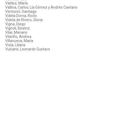
Valdez, María
Vallina, Carlos; Lía Gómez y Andrés Caetano
Venturini, Santiago
Videla Dorna, Rocío
Videla de Rivero, Gloria
Vigna, Diego
Vignoli, Beatriz
Vilar, Mariano
Vilariño, Andrea
Villanueva, María
Viola, Liliana
Vulcano, Leonardo Gustavo
Wainberg, Romina
Walker, Carlos
Warley, Jorge
Wolff, Jorge H.
Wulff, Alejandra
Zabala Agirre, José Ramón
Álvarez, Emiliano
Archivo Histórico de Revistas Argentinas - ISSN 2618-3439
Instituto de Historia Argentina y
Americana "Dr. Emilio Ravignani".
25 de Mayo 221, 2º piso (1002), Buenos Aires, Argentina.
Tel./Fax: (54 11) 4342-0983, ahira.uba@gmail.com
©2018-2020 Ahira.com.ar - Derechos
Reservados.