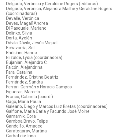
Delgado, Verónica y Geraldine Rogers (editoras)
Delgado, Verónica; Alejandra Mailhe y Geraldine Rogers
(coordinadoras)
Devalle, Verónica
Devés, Magalí Andrea
Di Pasquale, Mariano
Dolinko, Silvia
Dorta, Ayelén
Dávila Dávila, Jesús Miguel
Echavarría, Sol
Ehrlicher, Hanno
Elizalde, Lydia (coordinadora)
Eujanian, Alejandro C.
Falcón, Alejandrina
Fara, Catalina
Fernández, Cristina Beatriz
Fernández, Sandra
Ferrari, Germán y Horacio Campos
Figueras, Marcelo
Franco, Gabriela (coord.)
Gago, María Paula
Galeano, Diego y Marcos Luiz Bretas (coordinadores)
Galfione, María Carla y Facundo José Moine
Gamarnik, Cora
Gamboa Bravo, Felipe
Gandolfo, Amadeo
Garategaray, Martina
Garbatzky, Irina