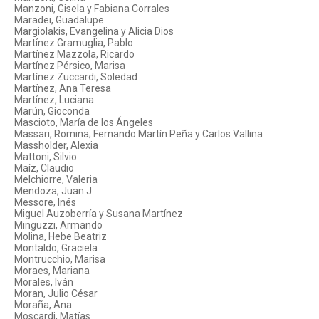
Manzoni, Gisela y Fabiana Corrales
Maradei, Guadalupe
Margiolakis, Evangelina y Alicia Dios
Martínez Gramuglia, Pablo
Martínez Mazzola, Ricardo
Martínez Pérsico, Marisa
Martínez Zuccardi, Soledad
Martínez, Ana Teresa
Martínez, Luciana
Marún, Gioconda
Mascioto, María de los Ángeles
Massari, Romina; Fernando Martín Peña y Carlos Vallina
Massholder, Alexia
Mattoni, Silvio
Maíz, Claudio
Melchiorre, Valeria
Mendoza, Juan J.
Messore, Inés
Miguel Auzoberría y Susana Martínez
Minguzzi, Armando
Molina, Hebe Beatriz
Montaldo, Graciela
Montrucchio, Marisa
Moraes, Mariana
Morales, Iván
Moran, Julio César
Moraña, Ana
Moscardi, Matías