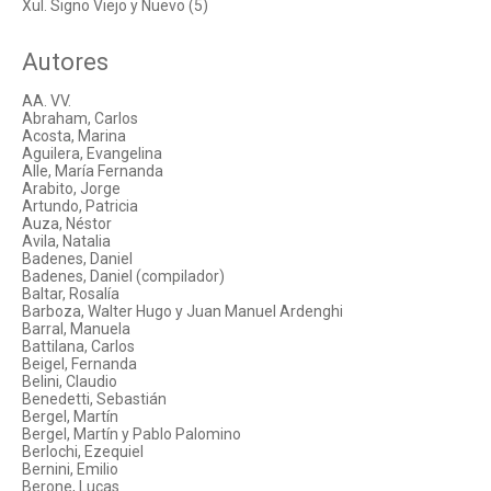
Xul. Signo Viejo y Nuevo (5)
Autores
AA. VV.
Abraham, Carlos
Acosta, Marina
Aguilera, Evangelina
Alle, María Fernanda
Arabito, Jorge
Artundo, Patricia
Auza, Néstor
Avila, Natalia
Badenes, Daniel
Badenes, Daniel (compilador)
Baltar, Rosalía
Barboza, Walter Hugo y Juan Manuel Ardenghi
Barral, Manuela
Battilana, Carlos
Beigel, Fernanda
Belini, Claudio
Benedetti, Sebastián
Bergel, Martín
Bergel, Martín y Pablo Palomino
Berlochi, Ezequiel
Bernini, Emilio
Berone, Lucas