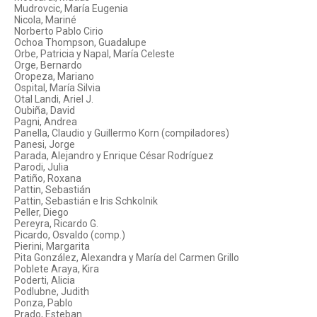
Mudrovcic, María Eugenia
Nicola, Mariné
Norberto Pablo Cirio
Ochoa Thompson, Guadalupe
Orbe, Patricia y Napal, María Celeste
Orge, Bernardo
Oropeza, Mariano
Ospital, María Silvia
Otal Landi, Ariel J.
Oubiña, David
Pagni, Andrea
Panella, Claudio y Guillermo Korn (compiladores)
Panesi, Jorge
Parada, Alejandro y Enrique César Rodríguez
Parodi, Julia
Patiño, Roxana
Pattin, Sebastián
Pattin, Sebastián e Iris Schkolnik
Peller, Diego
Pereyra, Ricardo G.
Picardo, Osvaldo (comp.)
Pierini, Margarita
Pita González, Alexandra y María del Carmen Grillo
Poblete Araya, Kira
Poderti, Alicia
Podlubne, Judith
Ponza, Pablo
Prado, Esteban