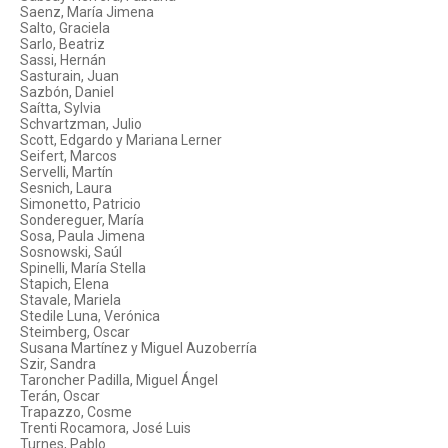
Saenz, María Jimena
Salto, Graciela
Sarlo, Beatriz
Sassi, Hernán
Sasturain, Juan
Sazbón, Daniel
Saítta, Sylvia
Schvartzman, Julio
Scott, Edgardo y Mariana Lerner
Seifert, Marcos
Servelli, Martín
Sesnich, Laura
Simonetto, Patricio
Sondereguer, María
Sosa, Paula Jimena
Sosnowski, Saúl
Spinelli, María Stella
Stapich, Elena
Stavale, Mariela
Stedile Luna, Verónica
Steimberg, Oscar
Susana Martínez y Miguel Auzoberría
Szir, Sandra
Taroncher Padilla, Miguel Ángel
Terán, Oscar
Trapazzo, Cosme
Trenti Rocamora, José Luis
Turnes, Pablo