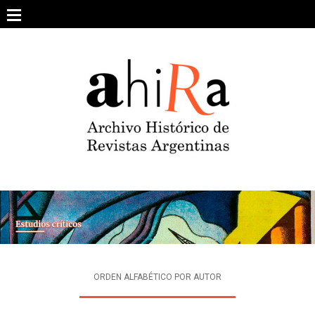
Skip
to
content
SOBRE EL PROYECTO
ARCHIVO DE REVISTAS
ESTUDIOS CRÍTICOS
OTRAS COLECCIONES DIGITALES
INTEGRANTES
AHIRA EN LOS MEDIOS
ORDEN ALFABÉTICO POR AUTOR
CONTACTO