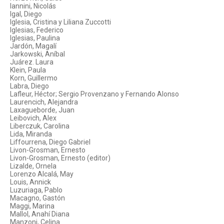
Iannini, Nicolás
Igal, Diego
Iglesia, Cristina y Liliana Zuccotti
Iglesias, Federico
Iglesias, Paulina
Jardón, Magalí
Jarkowski, Aníbal
Juárez. Laura
Klein, Paula
Korn, Guillermo
Labra, Diego
Lafleur, Héctor; Sergio Provenzano y Fernando Alonso
Laurencich, Alejandra
Laxagueborde, Juan
Leibovich, Alex
Liberczuk, Carolina
Lida, Miranda
Liffourrena, Diego Gabriel
Livon-Grosman, Ernesto
Livon-Grosman, Ernesto (editor)
Lizalde, Ornela
Lorenzo Alcalá, May
Louis, Annick
Luzuriaga, Pablo
Macagno, Gastón
Maggi, Marina
Mallol, Anahí Diana
Manzoni, Celina