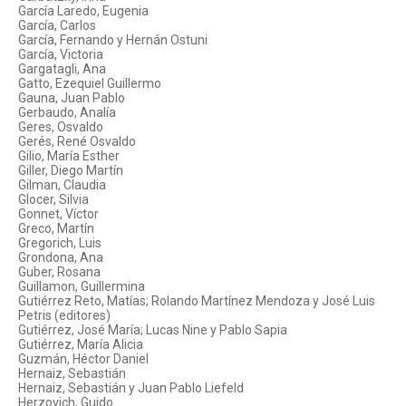
García Laredo, Eugenia
García, Carlos
García, Fernando y Hernán Ostuni
García, Victoria
Gargatagli, Ana
Gatto, Ezequiel Guillermo
Gauna, Juan Pablo
Gerbaudo, Analía
Geres, Osvaldo
Gerés, René Osvaldo
Gilio, María Esther
Giller, Diego Martín
Gilman, Claudia
Glocer, Silvia
Gonnet, Víctor
Greco, Martín
Gregorich, Luis
Grondona, Ana
Guber, Rosana
Guillamon, Guillermina
Gutiérrez Reto, Matías; Rolando Martínez Mendoza y José Luis
Petris (editores)
Gutiérrez, José María; Lucas Nine y Pablo Sapia
Gutiérrez, María Alicia
Guzmán, Héctor Daniel
Hernaiz, Sebastián
Hernaiz, Sebastián y Juan Pablo Liefeld
Herzovich, Guido