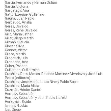
García, Fernando y Hernán Ostuni
García, Victoria
Gargatagli, Ana
Gatto, Ezequiel Guillermo
Gauna, Juan Pablo
Gerbaudo, Analía
Geres, Osvaldo
Gerés, René Osvaldo
Gilio, María Esther
Giller, Diego Martín
Gilman, Claudia
Glocer, Silvia
Gonnet, Víctor
Greco, Martín
Gregorich, Luis
Grondona, Ana
Guber, Rosana
Guillamon, Guillermina
Gutiérrez Reto, Matías; Rolando Martínez Mendoza y José Luis
Petris (editores)
Gutiérrez, José María; Lucas Nine y Pablo Sapia
Gutiérrez, María Alicia
Guzmán, Héctor Daniel
Hernaiz, Sebastián
Hernaiz, Sebastián y Juan Pablo Liefeld
Herzovich, Guido
Iannini, Nicolás
Igal, Diego