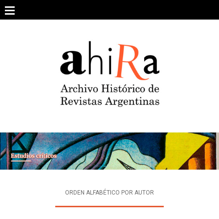
Skip
to
content
SOBRE EL PROYECTO
ARCHIVO DE REVISTAS
ESTUDIOS CRÍTICOS
OTRAS COLECCIONES DIGITALES
INTEGRANTES
AHIRA EN LOS MEDIOS
ORDEN ALFABÉTICO POR AUTOR
CONTACTO