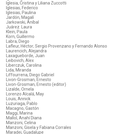
Iglesia, Cristina y Liliana Zuccotti
Iglesias, Federico
Iglesias, Paulina
Jardón, Magalí
Jarkowski, Aníbal
Juárez. Laura
Klein, Paula
Korn, Guillermo
Labra, Diego
Lafleur, Héctor; Sergio Provenzano y Fernando Alonso
Laurencich, Alejandra
Laxagueborde, Juan
Leibovich, Alex
Liberczuk, Carolina
Lida, Miranda
Liffourrena, Diego Gabriel
Livon-Grosman, Ernesto
Livon-Grosman, Ernesto (editor)
Lizalde, Ornela
Lorenzo Alcalá, May
Louis, Annick
Luzuriaga, Pablo
Macagno, Gastón
Maggi, Marina
Mallol, Anahí Diana
Manzoni, Celina
Manzoni, Gisela y Fabiana Corrales
Maradei, Guadalupe