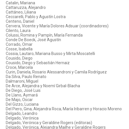
Catalin, Mariana
Cattaruzza, Alejandro
Cattáneo, Liliana
Ceccarelli, Pablo y Agustín Lostra
Centeno, Daniel
Cervera, Vicente y María Dolores Adsuar (coordinadores)
Cilento, Laura
Colussi, Romina y Pampín, María Fernanda
Conde De Boeck, José Agustín
Corrado, Omar
Cosse, Isabella
Cossia, Lautaro; Mariana Busso y Mirta Moscatelli
Cousido, Diego
Cousido, Diego y Sebastián Hernaiz
Croce, Marcela
Curin, Daniela, Rosario Alessandroni y Camila Rodríguez
Da Silva, Paulo Renato
Dalmaroni, Miguel
De Arce, Alejandra y Noemí Girbal-Blacha
De Diego, José Luis
De Llano, Aymará
De Majo, Oscar
Del Gizzo, Luciana
Del Piero, Gina; Alejandra Roca; María Iribarren y Horacio Moreno
Delgado, Leandro
Delgado, Verónica
Delgado, Verónica y Geraldine Rogers (editoras)
Delgado, Verónica; Alejandra Mailhe y Geraldine Rogers