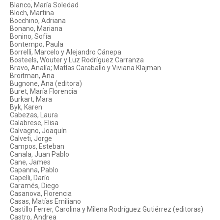
Blanco, María Soledad
Bloch, Martina
Bocchino, Adriana
Bonano, Mariana
Bonino, Sofía
Bontempo, Paula
Borrelli, Marcelo y Alejandro Cánepa
Bosteels, Wouter y Luz Rodríguez Carranza
Bravo, Analía; Matías Caraballo y Viviana Klajman
Broitman, Ana
Bugnone, Ana (editora)
Buret, María Florencia
Burkart, Mara
Byk, Karen
Cabezas, Laura
Calabrese, Elisa
Calvagno, Joaquín
Calveti, Jorge
Campos, Esteban
Canala, Juan Pablo
Cane, James
Capanna, Pablo
Capelli, Darío
Caramés, Diego
Casanova, Florencia
Casas, Matías Emiliano
Castillo Ferrer, Carolina y Milena Rodríguez Gutiérrez (editoras)
Castro, Andrea