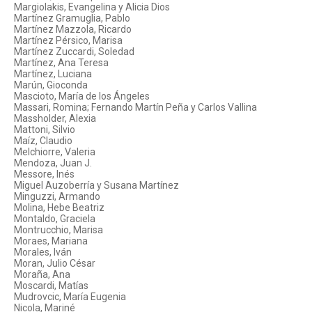
Margiolakis, Evangelina y Alicia Dios
Martínez Gramuglia, Pablo
Martínez Mazzola, Ricardo
Martínez Pérsico, Marisa
Martínez Zuccardi, Soledad
Martínez, Ana Teresa
Martínez, Luciana
Marún, Gioconda
Mascioto, María de los Ángeles
Massari, Romina; Fernando Martín Peña y Carlos Vallina
Massholder, Alexia
Mattoni, Silvio
Maíz, Claudio
Melchiorre, Valeria
Mendoza, Juan J.
Messore, Inés
Miguel Auzoberría y Susana Martínez
Minguzzi, Armando
Molina, Hebe Beatriz
Montaldo, Graciela
Montrucchio, Marisa
Moraes, Mariana
Morales, Iván
Moran, Julio César
Moraña, Ana
Moscardi, Matías
Mudrovcic, María Eugenia
Nicola, Mariné