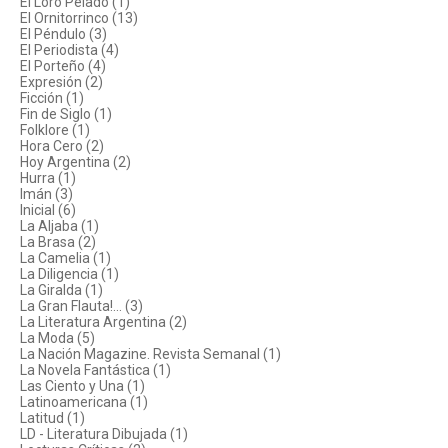
El Loro Pelado (1)
El Ornitorrinco (13)
El Péndulo (3)
El Periodista (4)
El Porteño (4)
Expresión (2)
Ficción (1)
Fin de Siglo (1)
Folklore (1)
Hora Cero (2)
Hoy Argentina (2)
Hurra (1)
Imán (3)
Inicial (6)
La Aljaba (1)
La Brasa (2)
La Camelia (1)
La Diligencia (1)
La Giralda (1)
La Gran Flauta!... (3)
La Literatura Argentina (2)
La Moda (5)
La Nación Magazine. Revista Semanal (1)
La Novela Fantástica (1)
Las Ciento y Una (1)
Latinoamericana (1)
Latitud (1)
LD - Literatura Dibujada (1)