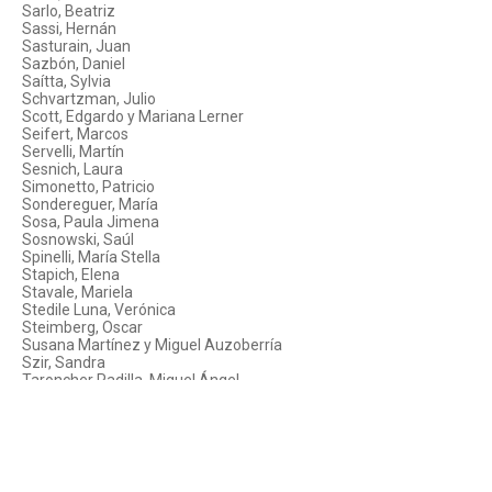
Sarlo, Beatriz
Sassi, Hernán
Sasturain, Juan
Sazbón, Daniel
Saítta, Sylvia
Schvartzman, Julio
Scott, Edgardo y Mariana Lerner
Seifert, Marcos
Servelli, Martín
Sesnich, Laura
Simonetto, Patricio
Sondereguer, María
Sosa, Paula Jimena
Sosnowski, Saúl
Spinelli, María Stella
Stapich, Elena
Stavale, Mariela
Stedile Luna, Verónica
Steimberg, Oscar
Susana Martínez y Miguel Auzoberría
Szir, Sandra
Taroncher Padilla, Miguel Ángel
Terán, Oscar
Trapazzo, Cosme
Trenti Rocamora, José Luis
Turnes, Pablo
Valdez, María
Vallina, Carlos; Lía Gómez y Andrés Caetano