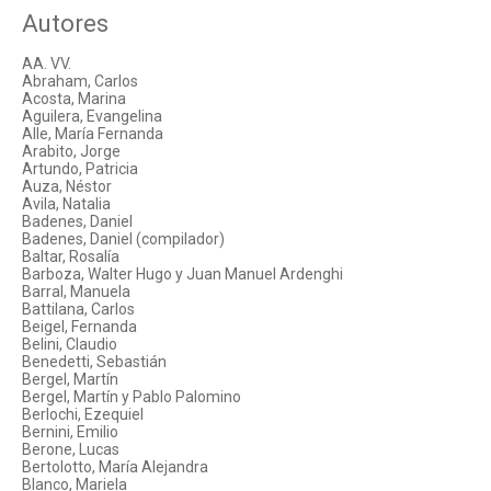
Autores
AA. VV.
Abraham, Carlos
Acosta, Marina
Aguilera, Evangelina
Alle, María Fernanda
Arabito, Jorge
Artundo, Patricia
Auza, Néstor
Avila, Natalia
Badenes, Daniel
Badenes, Daniel (compilador)
Baltar, Rosalía
Barboza, Walter Hugo y Juan Manuel Ardenghi
Barral, Manuela
Battilana, Carlos
Beigel, Fernanda
Belini, Claudio
Benedetti, Sebastián
Bergel, Martín
Bergel, Martín y Pablo Palomino
Berlochi, Ezequiel
Bernini, Emilio
Berone, Lucas
Bertolotto, María Alejandra
Blanco, Mariela