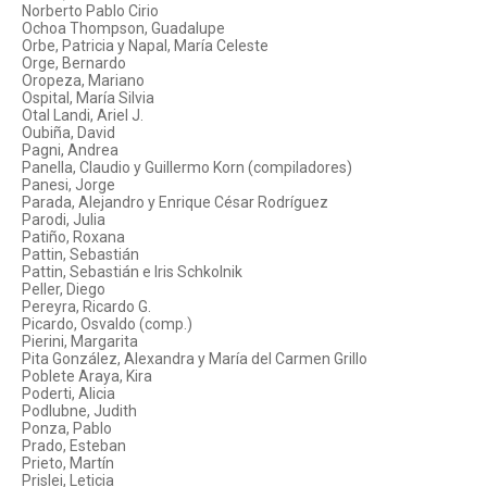
Norberto Pablo Cirio
Ochoa Thompson, Guadalupe
Orbe, Patricia y Napal, María Celeste
Orge, Bernardo
Oropeza, Mariano
Ospital, María Silvia
Otal Landi, Ariel J.
Oubiña, David
Pagni, Andrea
Panella, Claudio y Guillermo Korn (compiladores)
Panesi, Jorge
Parada, Alejandro y Enrique César Rodríguez
Parodi, Julia
Patiño, Roxana
Pattin, Sebastián
Pattin, Sebastián e Iris Schkolnik
Peller, Diego
Pereyra, Ricardo G.
Picardo, Osvaldo (comp.)
Pierini, Margarita
Pita González, Alexandra y María del Carmen Grillo
Poblete Araya, Kira
Poderti, Alicia
Podlubne, Judith
Ponza, Pablo
Prado, Esteban
Prieto, Martín
Prislei, Leticia