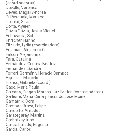
(coordinadoras)
Devalle, Verónica
Devés, Magalí Andrea
Di Pasquale, Mariano
Dolinko, Silvia
Dorta, Ayelén
Dávila Dávila, Jesús Miguel
Echavarría, Sol
Ehrlicher, Hanno
Elizalde, Lydia (coordinadora)
Eujanian, Alejandro C.
Falcón, Alejandrina
Fara, Catalina
Fernández, Cristina Beatriz
Fernández, Sandra
Ferrari, Germán y Horacio Campos
Figueras, Marcelo
Franco, Gabriela (coord.)
Gago, María Paula
Galeano, Diego y Marcos Luiz Bretas (coordinadores)
Galfione, María Carla y Facundo José Moine
Gamarnik, Cora
Gamboa Bravo, Felipe
Gandolfo, Amadeo
Garategaray, Martina
Garbatzky, Irina
García Laredo, Eugenia
García, Carlos