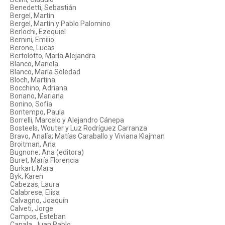
Benedetti, Sebastián
Bergel, Martín
Bergel, Martín y Pablo Palomino
Berlochi, Ezequiel
Bernini, Emilio
Berone, Lucas
Bertolotto, María Alejandra
Blanco, Mariela
Blanco, María Soledad
Bloch, Martina
Bocchino, Adriana
Bonano, Mariana
Bonino, Sofía
Bontempo, Paula
Borrelli, Marcelo y Alejandro Cánepa
Bosteels, Wouter y Luz Rodríguez Carranza
Bravo, Analía; Matías Caraballo y Viviana Klajman
Broitman, Ana
Bugnone, Ana (editora)
Buret, María Florencia
Burkart, Mara
Byk, Karen
Cabezas, Laura
Calabrese, Elisa
Calvagno, Joaquín
Calveti, Jorge
Campos, Esteban
Canala, Juan Pablo