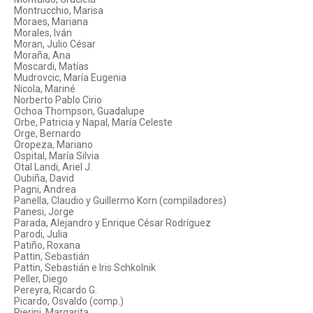
Montrucchio, Marisa
Moraes, Mariana
Morales, Iván
Moran, Julio César
Moraña, Ana
Moscardi, Matías
Mudrovcic, María Eugenia
Nicola, Mariné
Norberto Pablo Cirio
Ochoa Thompson, Guadalupe
Orbe, Patricia y Napal, María Celeste
Orge, Bernardo
Oropeza, Mariano
Ospital, María Silvia
Otal Landi, Ariel J.
Oubiña, David
Pagni, Andrea
Panella, Claudio y Guillermo Korn (compiladores)
Panesi, Jorge
Parada, Alejandro y Enrique César Rodríguez
Parodi, Julia
Patiño, Roxana
Pattin, Sebastián
Pattin, Sebastián e Iris Schkolnik
Peller, Diego
Pereyra, Ricardo G.
Picardo, Osvaldo (comp.)
Pierini, Margarita