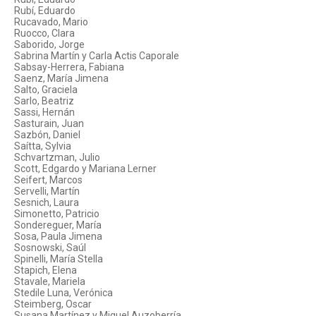
Rubí, Eduardo
Rucavado, Mario
Ruocco, Clara
Saborido, Jorge
Sabrina Martín y Carla Actis Caporale
Sabsay-Herrera, Fabiana
Saenz, María Jimena
Salto, Graciela
Sarlo, Beatriz
Sassi, Hernán
Sasturain, Juan
Sazbón, Daniel
Saítta, Sylvia
Schvartzman, Julio
Scott, Edgardo y Mariana Lerner
Seifert, Marcos
Servelli, Martín
Sesnich, Laura
Simonetto, Patricio
Sondereguer, María
Sosa, Paula Jimena
Sosnowski, Saúl
Spinelli, María Stella
Stapich, Elena
Stavale, Mariela
Stedile Luna, Verónica
Steimberg, Oscar
Susana Martínez y Miguel Auzoberría