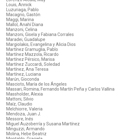
Louis, Annick
Luzuriaga, Pablo
Macagno, Gastón
Maggi, Marina
Mallol, Anahí Diana
Manzoni, Celina
Manzoni, Gisela y Fabiana Corrales
Maradei, Guadalupe
Margiolakis, Evangelina y Alicia Dios
Martínez Gramuglia, Pablo
Martínez Mazzola, Ricardo
Martínez Pérsico, Marisa
Martínez Zuccardi, Soledad
Martínez, Ana Teresa
Martínez, Luciana
Marún, Gioconda
Mascioto, María de los Ángeles
Massari, Romina; Fernando Martín Peña y Carlos Vallina
Massholder, Alexia
Mattoni, Silvio
Maíz, Claudio
Melchiorre, Valeria
Mendoza, Juan J.
Messore, Inés
Miguel Auzoberría y Susana Martínez
Minguzzi, Armando
Molina, Hebe Beatriz
Montaldo, Graciela