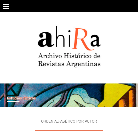
Skip
to
content
SOBRE EL PROYECTO
ARCHIVO DE REVISTAS
ESTUDIOS CRÍTICOS
OTRAS COLECCIONES DIGITALES
INTEGRANTES
AHIRA EN LOS MEDIOS
ORDEN ALFABÉTICO POR AUTOR
CONTACTO