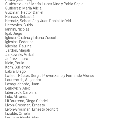
Gutiérrez, José María; Lucas Nine y Pablo Sapia
Gutiérrez, María Alicia
Guzmán, Héctor Daniel
Hernaiz, Sebastián
Hernaiz, Sebastián y Juan Pablo Liefeld
Herzovich, Guido
Iannini, Nicolás
Igal, Diego
Iglesia, Cristina y Liliana Zuccotti
Iglesias, Federico
Iglesias, Paulina
Jardón, Magalí
Jarkowski, Aníbal
Juárez. Laura
Klein, Paula
Korn, Guillermo
Labra, Diego
Lafleur, Héctor; Sergio Provenzano y Fernando Alonso
Laurencich, Alejandra
Laxagueborde, Juan
Leibovich, Alex
Liberczuk, Carolina
Lida, Miranda
Liffourrena, Diego Gabriel
Livon-Grosman, Ernesto
Livon-Grosman, Ernesto (editor)
Lizalde, Ornela
Lorenzo Alcalá, May