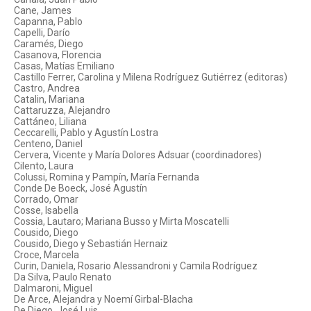
Cane, James
Capanna, Pablo
Capelli, Darío
Caramés, Diego
Casanova, Florencia
Casas, Matías Emiliano
Castillo Ferrer, Carolina y Milena Rodríguez Gutiérrez (editoras)
Castro, Andrea
Catalin, Mariana
Cattaruzza, Alejandro
Cattáneo, Liliana
Ceccarelli, Pablo y Agustín Lostra
Centeno, Daniel
Cervera, Vicente y María Dolores Adsuar (coordinadores)
Cilento, Laura
Colussi, Romina y Pampín, María Fernanda
Conde De Boeck, José Agustín
Corrado, Omar
Cosse, Isabella
Cossia, Lautaro; Mariana Busso y Mirta Moscatelli
Cousido, Diego
Cousido, Diego y Sebastián Hernaiz
Croce, Marcela
Curin, Daniela, Rosario Alessandroni y Camila Rodríguez
Da Silva, Paulo Renato
Dalmaroni, Miguel
De Arce, Alejandra y Noemí Girbal-Blacha
De Diego, José Luis