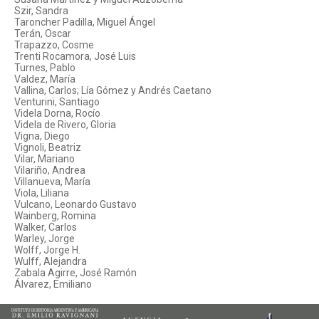
Szir, Sandra
Taroncher Padilla, Miguel Ángel
Terán, Oscar
Trapazzo, Cosme
Trenti Rocamora, José Luis
Turnes, Pablo
Valdez, María
Vallina, Carlos; Lía Gómez y Andrés Caetano
Venturini, Santiago
Videla Dorna, Rocío
Videla de Rivero, Gloria
Vigna, Diego
Vignoli, Beatriz
Vilar, Mariano
Vilariño, Andrea
Villanueva, María
Viola, Liliana
Vulcano, Leonardo Gustavo
Wainberg, Romina
Walker, Carlos
Warley, Jorge
Wolff, Jorge H.
Wulff, Alejandra
Zabala Agirre, José Ramón
Álvarez, Emiliano