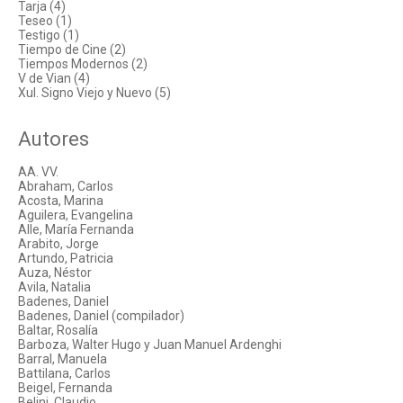
Tarja (4)
Teseo (1)
Testigo (1)
Tiempo de Cine (2)
Tiempos Modernos (2)
V de Vian (4)
Xul. Signo Viejo y Nuevo (5)
Autores
AA. VV.
Abraham, Carlos
Acosta, Marina
Aguilera, Evangelina
Alle, María Fernanda
Arabito, Jorge
Artundo, Patricia
Auza, Néstor
Avila, Natalia
Badenes, Daniel
Badenes, Daniel (compilador)
Baltar, Rosalía
Barboza, Walter Hugo y Juan Manuel Ardenghi
Barral, Manuela
Battilana, Carlos
Beigel, Fernanda
Belini, Claudio