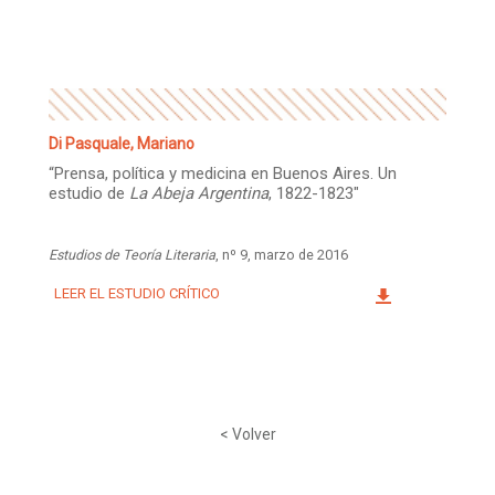
Facebook
Instagram
Twitter
Mail
Di Pasquale, Mariano
“Prensa, política y medicina en Buenos Aires. Un
estudio de
La Abeja Argentina
, 1822-1823″
Estudios de Teoría Literaria
, nº 9, marzo de 2016
LEER EL ESTUDIO CRÍTICO
< Volver