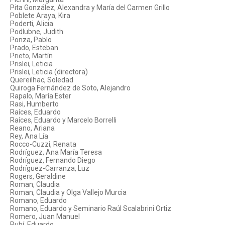
Pita González, Alexandra y María del Carmen Grillo
Poblete Araya, Kira
Poderti, Alicia
Podlubne, Judith
Ponza, Pablo
Prado, Esteban
Prieto, Martín
Prislei, Leticia
Prislei, Leticia (directora)
Quereilhac, Soledad
Quiroga Fernández de Soto, Alejandro
Rapalo, María Ester
Rasi, Humberto
Raíces, Eduardo
Raíces, Eduardo y Marcelo Borrelli
Reano, Ariana
Rey, Ana Lía
Rocco-Cuzzi, Renata
Rodríguez, Ana María Teresa
Rodríguez, Fernando Diego
Rodríguez-Carranza, Luz
Rogers, Geraldine
Roman, Claudia
Roman, Claudia y Olga Vallejo Murcia
Romano, Eduardo
Romano, Eduardo y Seminario Raúl Scalabrini Ortiz
Romero, Juan Manuel
Rubí, Eduardo