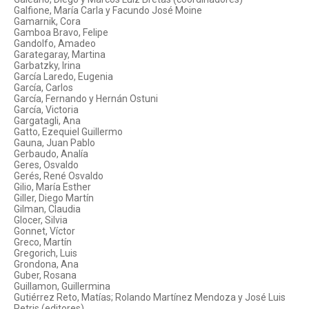
Galfione, María Carla y Facundo José Moine
Gamarnik, Cora
Gamboa Bravo, Felipe
Gandolfo, Amadeo
Garategaray, Martina
Garbatzky, Irina
García Laredo, Eugenia
García, Carlos
García, Fernando y Hernán Ostuni
García, Victoria
Gargatagli, Ana
Gatto, Ezequiel Guillermo
Gauna, Juan Pablo
Gerbaudo, Analía
Geres, Osvaldo
Gerés, René Osvaldo
Gilio, María Esther
Giller, Diego Martín
Gilman, Claudia
Glocer, Silvia
Gonnet, Víctor
Greco, Martín
Gregorich, Luis
Grondona, Ana
Guber, Rosana
Guillamon, Guillermina
Gutiérrez Reto, Matías; Rolando Martínez Mendoza y José Luis
Petris (editores)