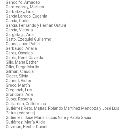
Gandolfo, Amadeo
Garategaray, Martina
Garbatzky, Irina
García Laredo, Eugenia
García, Carlos
García, Fernando y Hernán Ostuni
García, Victoria
Gargatagli, Ana
Gatto, Ezequiel Guillermo
Gauna, Juan Pablo
Gerbaudo, Analía
Geres, Osvaldo
Gerés, René Osvaldo
Gilio, María Esther
Giller, Diego Martín
Gilman, Claudia
Glocer, Silvia
Gonnet, Víctor
Greco, Martín
Gregorich, Luis
Grondona, Ana
Guber, Rosana
Guillamon, Guillermina
Gutiérrez Reto, Matías; Rolando Martínez Mendoza y José Luis
Petris (editores)
Gutiérrez, José María; Lucas Nine y Pablo Sapia
Gutiérrez, María Alicia
Guzmán, Héctor Daniel