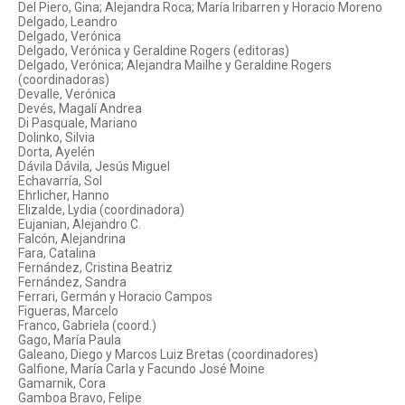
Del Piero, Gina; Alejandra Roca; María Iribarren y Horacio Moreno
Delgado, Leandro
Delgado, Verónica
Delgado, Verónica y Geraldine Rogers (editoras)
Delgado, Verónica; Alejandra Mailhe y Geraldine Rogers
(coordinadoras)
Devalle, Verónica
Devés, Magalí Andrea
Di Pasquale, Mariano
Dolinko, Silvia
Dorta, Ayelén
Dávila Dávila, Jesús Miguel
Echavarría, Sol
Ehrlicher, Hanno
Elizalde, Lydia (coordinadora)
Eujanian, Alejandro C.
Falcón, Alejandrina
Fara, Catalina
Fernández, Cristina Beatriz
Fernández, Sandra
Ferrari, Germán y Horacio Campos
Figueras, Marcelo
Franco, Gabriela (coord.)
Gago, María Paula
Galeano, Diego y Marcos Luiz Bretas (coordinadores)
Galfione, María Carla y Facundo José Moine
Gamarnik, Cora
Gamboa Bravo, Felipe