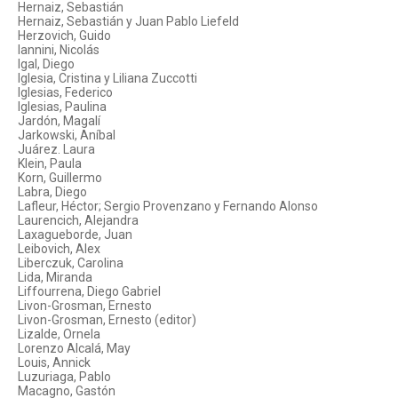
Hernaiz, Sebastián
Hernaiz, Sebastián y Juan Pablo Liefeld
Herzovich, Guido
Iannini, Nicolás
Igal, Diego
Iglesia, Cristina y Liliana Zuccotti
Iglesias, Federico
Iglesias, Paulina
Jardón, Magalí
Jarkowski, Aníbal
Juárez. Laura
Klein, Paula
Korn, Guillermo
Labra, Diego
Lafleur, Héctor; Sergio Provenzano y Fernando Alonso
Laurencich, Alejandra
Laxagueborde, Juan
Leibovich, Alex
Liberczuk, Carolina
Lida, Miranda
Liffourrena, Diego Gabriel
Livon-Grosman, Ernesto
Livon-Grosman, Ernesto (editor)
Lizalde, Ornela
Lorenzo Alcalá, May
Louis, Annick
Luzuriaga, Pablo
Macagno, Gastón