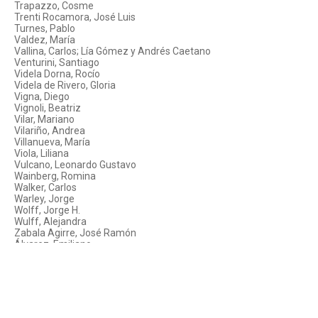
Trapazzo, Cosme
Trenti Rocamora, José Luis
Turnes, Pablo
Valdez, María
Vallina, Carlos; Lía Gómez y Andrés Caetano
Venturini, Santiago
Videla Dorna, Rocío
Videla de Rivero, Gloria
Vigna, Diego
Vignoli, Beatriz
Vilar, Mariano
Vilariño, Andrea
Villanueva, María
Viola, Liliana
Vulcano, Leonardo Gustavo
Wainberg, Romina
Walker, Carlos
Warley, Jorge
Wolff, Jorge H.
Wulff, Alejandra
Zabala Agirre, José Ramón
Álvarez, Emiliano