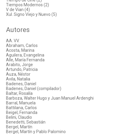
Tiempo de Cine (2)
Tiempos Modernos (2)
V de Vian (4)
Xul. Signo Viejo y Nuevo (5)
Autores
AA. VV.
Abraham, Carlos
Acosta, Marina
Aguilera, Evangelina
Alle, María Fernanda
Arabito, Jorge
Artundo, Patricia
Auza, Néstor
Avila, Natalia
Badenes, Daniel
Badenes, Daniel (compilador)
Baltar, Rosalía
Barboza, Walter Hugo y Juan Manuel Ardenghi
Barral, Manuela
Battilana, Carlos
Beigel, Fernanda
Belini, Claudio
Benedetti, Sebastián
Bergel, Martín
Bergel, Martín y Pablo Palomino