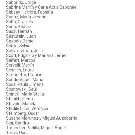
Saborido, Jorge
Sabrina Martín y Carla Actis Caporale
Sabsay-Herrera, Fabiana
Saenz, María Jimena
Salto, Graciela
Sarlo, Beatriz
Sassi, Hernán
Sasturain, Juan
Sazbón, Daniel
Saítta, Sylvia
Schvartzman, Julio
Scott, Edgardo y Mariana Lerner
Seifert, Marcos
Servelli, Martín
Sesnich, Laura
Simonetto, Patricio
Sondereguer, María
Sosa, Paula Jimena
Sosnowski, Saúl
Spinelli, María Stella
Stapich, Elena
Stavale, Mariela
Stedile Luna, Verónica
Steimberg, Oscar
Susana Martínez y Miguel Auzoberría
Szir, Sandra
Taroncher Padilla, Miguel Ángel
Terán, Oscar