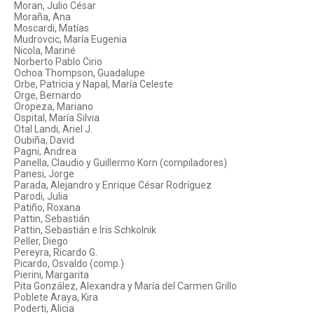
Moran, Julio César
Moraña, Ana
Moscardi, Matías
Mudrovcic, María Eugenia
Nicola, Mariné
Norberto Pablo Cirio
Ochoa Thompson, Guadalupe
Orbe, Patricia y Napal, María Celeste
Orge, Bernardo
Oropeza, Mariano
Ospital, María Silvia
Otal Landi, Ariel J.
Oubiña, David
Pagni, Andrea
Panella, Claudio y Guillermo Korn (compiladores)
Panesi, Jorge
Parada, Alejandro y Enrique César Rodríguez
Parodi, Julia
Patiño, Roxana
Pattin, Sebastián
Pattin, Sebastián e Iris Schkolnik
Peller, Diego
Pereyra, Ricardo G.
Picardo, Osvaldo (comp.)
Pierini, Margarita
Pita González, Alexandra y María del Carmen Grillo
Poblete Araya, Kira
Poderti, Alicia