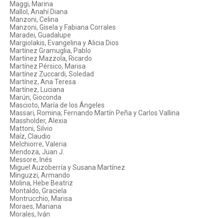
Maggi, Marina
Mallol, Anahí Diana
Manzoni, Celina
Manzoni, Gisela y Fabiana Corrales
Maradei, Guadalupe
Margiolakis, Evangelina y Alicia Dios
Martínez Gramuglia, Pablo
Martínez Mazzola, Ricardo
Martínez Pérsico, Marisa
Martínez Zuccardi, Soledad
Martínez, Ana Teresa
Martínez, Luciana
Marún, Gioconda
Mascioto, María de los Ángeles
Massari, Romina; Fernando Martín Peña y Carlos Vallina
Massholder, Alexia
Mattoni, Silvio
Maíz, Claudio
Melchiorre, Valeria
Mendoza, Juan J.
Messore, Inés
Miguel Auzoberría y Susana Martínez
Minguzzi, Armando
Molina, Hebe Beatriz
Montaldo, Graciela
Montrucchio, Marisa
Moraes, Mariana
Morales, Iván