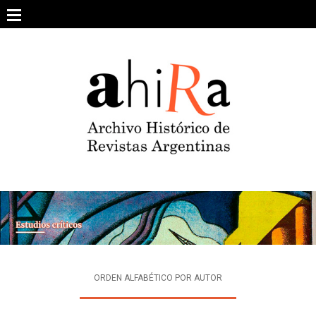
Skip
to
content
SOBRE EL PROYECTO
ARCHIVO DE REVISTAS
ESTUDIOS CRÍTICOS
OTRAS COLECCIONES DIGITALES
INTEGRANTES
AHIRA EN LOS MEDIOS
ORDEN ALFABÉTICO POR AUTOR
CONTACTO