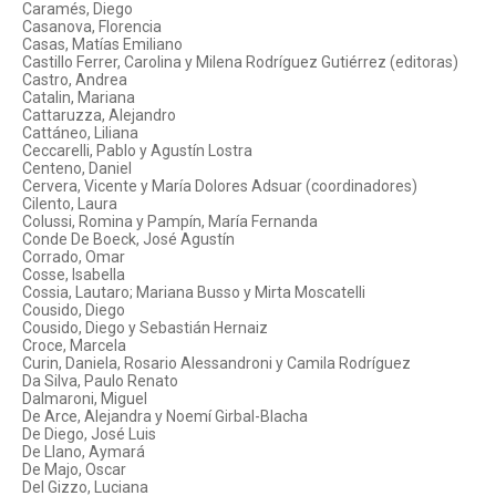
Caramés, Diego
Casanova, Florencia
Casas, Matías Emiliano
Castillo Ferrer, Carolina y Milena Rodríguez Gutiérrez (editoras)
Castro, Andrea
Catalin, Mariana
Cattaruzza, Alejandro
Cattáneo, Liliana
Ceccarelli, Pablo y Agustín Lostra
Centeno, Daniel
Cervera, Vicente y María Dolores Adsuar (coordinadores)
Cilento, Laura
Colussi, Romina y Pampín, María Fernanda
Conde De Boeck, José Agustín
Corrado, Omar
Cosse, Isabella
Cossia, Lautaro; Mariana Busso y Mirta Moscatelli
Cousido, Diego
Cousido, Diego y Sebastián Hernaiz
Croce, Marcela
Curin, Daniela, Rosario Alessandroni y Camila Rodríguez
Da Silva, Paulo Renato
Dalmaroni, Miguel
De Arce, Alejandra y Noemí Girbal-Blacha
De Diego, José Luis
De Llano, Aymará
De Majo, Oscar
Del Gizzo, Luciana