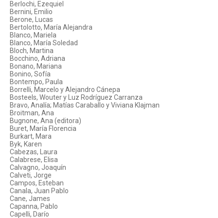
Berlochi, Ezequiel
Bernini, Emilio
Berone, Lucas
Bertolotto, María Alejandra
Blanco, Mariela
Blanco, María Soledad
Bloch, Martina
Bocchino, Adriana
Bonano, Mariana
Bonino, Sofía
Bontempo, Paula
Borrelli, Marcelo y Alejandro Cánepa
Bosteels, Wouter y Luz Rodríguez Carranza
Bravo, Analía; Matías Caraballo y Viviana Klajman
Broitman, Ana
Bugnone, Ana (editora)
Buret, María Florencia
Burkart, Mara
Byk, Karen
Cabezas, Laura
Calabrese, Elisa
Calvagno, Joaquín
Calveti, Jorge
Campos, Esteban
Canala, Juan Pablo
Cane, James
Capanna, Pablo
Capelli, Darío