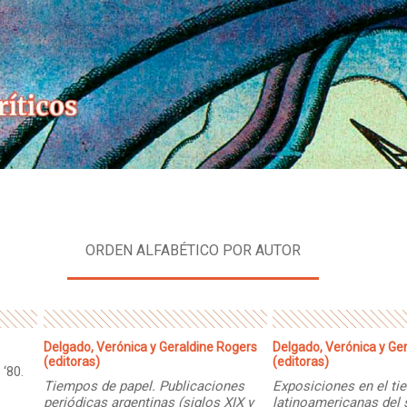
Skip
to
content
ORDEN ALFABÉTICO POR AUTOR
Delgado, Verónica y Geraldine Rogers
Delgado, Verónica y Ge
(editoras)
(editoras)
 ‘80.
Tiempos de papel. Publicaciones
Exposiciones en el ti
periódicas argentinas (siglos XIX y
latinoamericanas del 