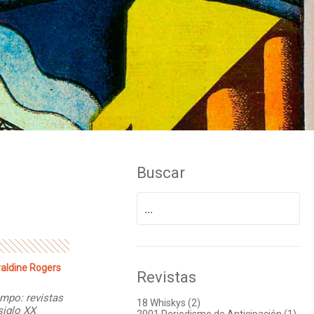
Buscar
Buscar
por:
raldine Rogers
Revistas
empo: revistas
18 Whiskys (2)
siglo XX
2001 Periodismo de Anticipación (1)