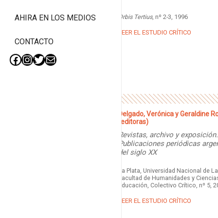
Orbis Tertius
, nº 2-3, 1996
AHIRA EN LOS MEDIOS
LEER EL ESTUDIO CRÍTICO
CONTACTO
Facebook
Instagram
Twitter
Mail
Delgado, Verónica y Geraldine R
(editoras)
Revistas, archivo y exposición.
Publicaciones periódicas arge
del siglo XX
La Plata, Universidad Nacional de La
Facultad de Humanidades y Ciencias
Educación, Colectivo Crítico, nº 5, 
LEER EL ESTUDIO CRÍTICO