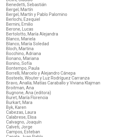
Benedetti, Sebastián
Bergel, Martín
Bergel, Martín y Pablo Palomino
Berlochi, Ezequiel
Bernini, Emilio
Berone, Lucas
Bertolotto, María Alejandra
Blanco, Mariela
Blanco, María Soledad
Bloch, Martina
Bocchino, Adriana
Bonano, Mariana
Bonino, Sofía
Bontempo, Paula
Borrelli, Marcelo y Alejandro Cánepa
Bosteels, Wouter y Luz Rodríguez Carranza
Bravo, Analía; Matías Caraballo y Viviana Klajman
Broitman, Ana
Bugnone, Ana (editora)
Buret, María Florencia
Burkart, Mara
Byk, Karen
Cabezas, Laura
Calabrese, Elisa
Calvagno, Joaquín
Calveti, Jorge
Campos, Esteban
Canala, Juan Pablo