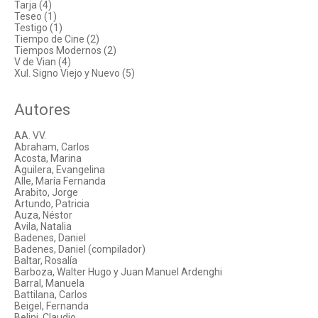
Tarja (4)
Teseo (1)
Testigo (1)
Tiempo de Cine (2)
Tiempos Modernos (2)
V de Vian (4)
Xul. Signo Viejo y Nuevo (5)
Autores
AA. VV.
Abraham, Carlos
Acosta, Marina
Aguilera, Evangelina
Alle, María Fernanda
Arabito, Jorge
Artundo, Patricia
Auza, Néstor
Avila, Natalia
Badenes, Daniel
Badenes, Daniel (compilador)
Baltar, Rosalía
Barboza, Walter Hugo y Juan Manuel Ardenghi
Barral, Manuela
Battilana, Carlos
Beigel, Fernanda
Belini, Claudio