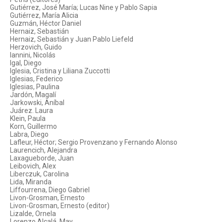
Gutiérrez, José María; Lucas Nine y Pablo Sapia
Gutiérrez, María Alicia
Guzmán, Héctor Daniel
Hernaiz, Sebastián
Hernaiz, Sebastián y Juan Pablo Liefeld
Herzovich, Guido
Iannini, Nicolás
Igal, Diego
Iglesia, Cristina y Liliana Zuccotti
Iglesias, Federico
Iglesias, Paulina
Jardón, Magalí
Jarkowski, Aníbal
Juárez. Laura
Klein, Paula
Korn, Guillermo
Labra, Diego
Lafleur, Héctor; Sergio Provenzano y Fernando Alonso
Laurencich, Alejandra
Laxagueborde, Juan
Leibovich, Alex
Liberczuk, Carolina
Lida, Miranda
Liffourrena, Diego Gabriel
Livon-Grosman, Ernesto
Livon-Grosman, Ernesto (editor)
Lizalde, Ornela
Lorenzo Alcalá, May