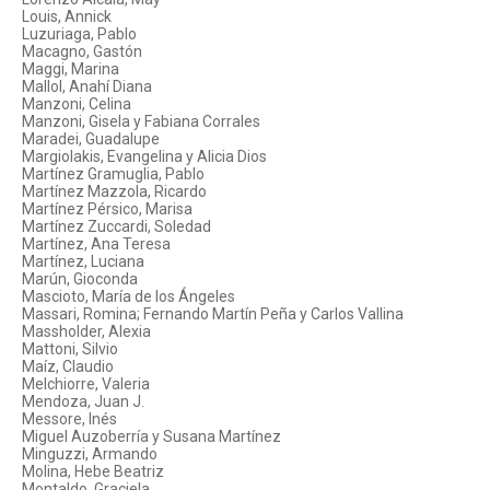
Louis, Annick
Luzuriaga, Pablo
Macagno, Gastón
Maggi, Marina
Mallol, Anahí Diana
Manzoni, Celina
Manzoni, Gisela y Fabiana Corrales
Maradei, Guadalupe
Margiolakis, Evangelina y Alicia Dios
Martínez Gramuglia, Pablo
Martínez Mazzola, Ricardo
Martínez Pérsico, Marisa
Martínez Zuccardi, Soledad
Martínez, Ana Teresa
Martínez, Luciana
Marún, Gioconda
Mascioto, María de los Ángeles
Massari, Romina; Fernando Martín Peña y Carlos Vallina
Massholder, Alexia
Mattoni, Silvio
Maíz, Claudio
Melchiorre, Valeria
Mendoza, Juan J.
Messore, Inés
Miguel Auzoberría y Susana Martínez
Minguzzi, Armando
Molina, Hebe Beatriz
Montaldo, Graciela