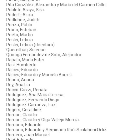
Pita González, Alexandra y María del Carmen Grillo
Poblete Araya, Kira
Poderti, Alicia
Podlubne, Judith
Ponza, Pablo
Prado, Esteban
Prieto, Martín
Prislei, Leticia
Prislei, Leticia (directora)
Quereilhac, Soledad
Quiroga Fernández de Soto, Alejandro
Rapalo, María Ester
Rasi, Humberto
Raíces, Eduardo
Raíces, Eduardo y Marcelo Borrelli
Reano, Ariana
Rey, Ana Lía
Rocco-Cuzzi, Renata
Rodríguez, Ana María Teresa
Rodríguez, Fernando Diego
Rodríguez-Carranza, Luz
Rogers, Geraldine
Roman, Claudia
Roman, Claudia y Olga Vallejo Murcia
Romano, Eduardo
Romano, Eduardo y Seminario Raúl Scalabrini Ortiz
Romero, Juan Manuel
Rubí, Eduardo