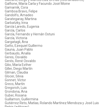
Galfione, María Carla y Facundo José Moine
Gamarnik, Cora
Gamboa Bravo, Felipe
Gandolfo, Amadeo
Garategaray, Martina
Garbatzky, Irina
García Laredo, Eugenia
García, Carlos
García, Fernando y Hernán Ostuni
García, Victoria
Gargatagli, Ana
Gatto, Ezequiel Guillermo
Gauna, Juan Pablo
Gerbaudo, Analía
Geres, Osvaldo
Gerés, René Osvaldo
Gilio, María Esther
Giller, Diego Martín
Gilman, Claudia
Glocer, Silvia
Gonnet, Víctor
Greco, Martín
Gregorich, Luis
Grondona, Ana
Guber, Rosana
Guillamon, Guillermina
Gutiérrez Reto, Matías; Rolando Martínez Mendoza y José Luis
Petris (editores)