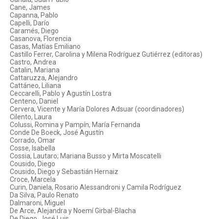
Cane, James
Capanna, Pablo
Capelli, Darío
Caramés, Diego
Casanova, Florencia
Casas, Matías Emiliano
Castillo Ferrer, Carolina y Milena Rodríguez Gutiérrez (editoras)
Castro, Andrea
Catalin, Mariana
Cattaruzza, Alejandro
Cattáneo, Liliana
Ceccarelli, Pablo y Agustín Lostra
Centeno, Daniel
Cervera, Vicente y María Dolores Adsuar (coordinadores)
Cilento, Laura
Colussi, Romina y Pampín, María Fernanda
Conde De Boeck, José Agustín
Corrado, Omar
Cosse, Isabella
Cossia, Lautaro; Mariana Busso y Mirta Moscatelli
Cousido, Diego
Cousido, Diego y Sebastián Hernaiz
Croce, Marcela
Curin, Daniela, Rosario Alessandroni y Camila Rodríguez
Da Silva, Paulo Renato
Dalmaroni, Miguel
De Arce, Alejandra y Noemí Girbal-Blacha
De Diego, José Luis