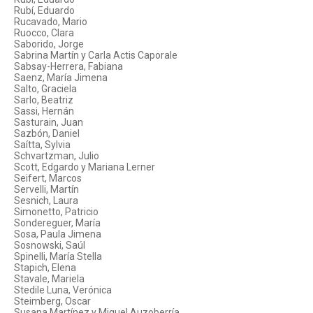
Rubí, Eduardo
Rucavado, Mario
Ruocco, Clara
Saborido, Jorge
Sabrina Martín y Carla Actis Caporale
Sabsay-Herrera, Fabiana
Saenz, María Jimena
Salto, Graciela
Sarlo, Beatriz
Sassi, Hernán
Sasturain, Juan
Sazbón, Daniel
Saítta, Sylvia
Schvartzman, Julio
Scott, Edgardo y Mariana Lerner
Seifert, Marcos
Servelli, Martín
Sesnich, Laura
Simonetto, Patricio
Sondereguer, María
Sosa, Paula Jimena
Sosnowski, Saúl
Spinelli, María Stella
Stapich, Elena
Stavale, Mariela
Stedile Luna, Verónica
Steimberg, Oscar
Susana Martínez y Miguel Auzoberría