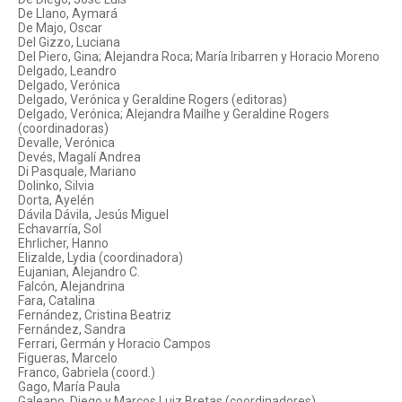
De Llano, Aymará
De Majo, Oscar
Del Gizzo, Luciana
Del Piero, Gina; Alejandra Roca; María Iribarren y Horacio Moreno
Delgado, Leandro
Delgado, Verónica
Delgado, Verónica y Geraldine Rogers (editoras)
Delgado, Verónica; Alejandra Mailhe y Geraldine Rogers
(coordinadoras)
Devalle, Verónica
Devés, Magalí Andrea
Di Pasquale, Mariano
Dolinko, Silvia
Dorta, Ayelén
Dávila Dávila, Jesús Miguel
Echavarría, Sol
Ehrlicher, Hanno
Elizalde, Lydia (coordinadora)
Eujanian, Alejandro C.
Falcón, Alejandrina
Fara, Catalina
Fernández, Cristina Beatriz
Fernández, Sandra
Ferrari, Germán y Horacio Campos
Figueras, Marcelo
Franco, Gabriela (coord.)
Gago, María Paula
Galeano, Diego y Marcos Luiz Bretas (coordinadores)