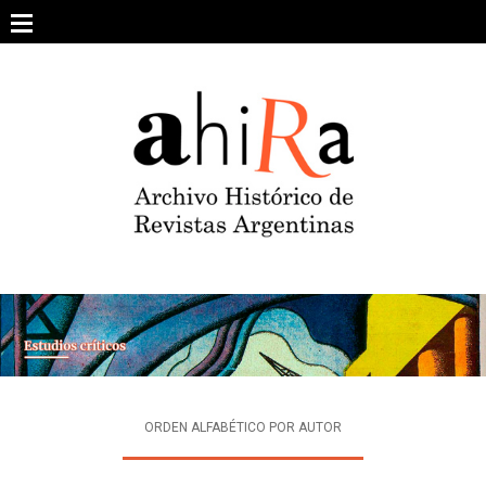
Skip
to
content
SOBRE EL PROYECTO
ARCHIVO DE REVISTAS
ESTUDIOS CRÍTICOS
OTRAS COLECCIONES DIGITALES
INTEGRANTES
AHIRA EN LOS MEDIOS
ORDEN ALFABÉTICO POR AUTOR
CONTACTO