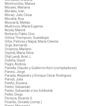
Montrucchio, Marisa
Moraes, Mariana
Morales, Iván
Moran, Julio César
Moraña, Ana
Moscardi, Matías
Mudrovcic, María Eugenia
Nicola, Mariné
Norberto Pablo Cirio
Ochoa Thompson, Guadalupe
Orbe, Patricia y Napal, María Celeste
Orge, Bernardo
Oropeza, Mariano
Ospital, María Silvia
Otal Landi, Ariel J.
Oubiña, David
Pagni, Andrea
Panella, Claudio y Guillermo Korn (compiladores)
Panesi, Jorge
Parada, Alejandro y Enrique César Rodríguez
Parodi, Julia
Patiño, Roxana
Pattin, Sebastián
Pattin, Sebastián e Iris Schkolnik
Peller, Diego
Pereyra, Ricardo G.
Picardo, Osvaldo (comp.)
Pierini, Margarita