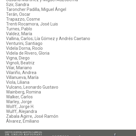
Szir, Sandra
Taroncher Padilla, Miguel Ángel
Terán, Oscar
Trapazzo, Cosme
Trenti Rocamora, José Luis
Turnes, Pablo
Valdez, María
Vallina, Carlos; Lía Gómez y Andrés Caetano
Venturini, Santiago
Videla Dorna, Rocío
Videla de Rivero, Gloria
Vigna, Diego
Vignoli, Beatriz
Vilar, Mariano
Vilariño, Andrea
Villanueva, María
Viola, Liliana
Vulcano, Leonardo Gustavo
Wainberg, Romina
Walker, Carlos
Warley, Jorge
Wolff, Jorge H.
Wulff, Alejandra
Zabala Agirre, José Ramón
Álvarez, Emiliano