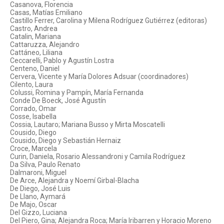
Casanova, Florencia
Casas, Matías Emiliano
Castillo Ferrer, Carolina y Milena Rodríguez Gutiérrez (editoras)
Castro, Andrea
Catalin, Mariana
Cattaruzza, Alejandro
Cattáneo, Liliana
Ceccarelli, Pablo y Agustín Lostra
Centeno, Daniel
Cervera, Vicente y María Dolores Adsuar (coordinadores)
Cilento, Laura
Colussi, Romina y Pampín, María Fernanda
Conde De Boeck, José Agustín
Corrado, Omar
Cosse, Isabella
Cossia, Lautaro; Mariana Busso y Mirta Moscatelli
Cousido, Diego
Cousido, Diego y Sebastián Hernaiz
Croce, Marcela
Curin, Daniela, Rosario Alessandroni y Camila Rodríguez
Da Silva, Paulo Renato
Dalmaroni, Miguel
De Arce, Alejandra y Noemí Girbal-Blacha
De Diego, José Luis
De Llano, Aymará
De Majo, Oscar
Del Gizzo, Luciana
Del Piero, Gina; Alejandra Roca; María Iribarren y Horacio Moreno