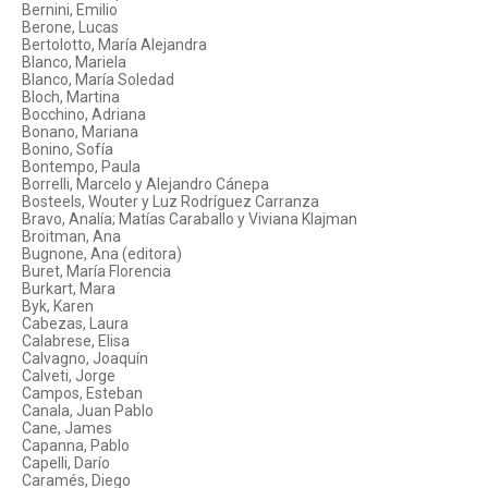
Bernini, Emilio
Berone, Lucas
Bertolotto, María Alejandra
Blanco, Mariela
Blanco, María Soledad
Bloch, Martina
Bocchino, Adriana
Bonano, Mariana
Bonino, Sofía
Bontempo, Paula
Borrelli, Marcelo y Alejandro Cánepa
Bosteels, Wouter y Luz Rodríguez Carranza
Bravo, Analía; Matías Caraballo y Viviana Klajman
Broitman, Ana
Bugnone, Ana (editora)
Buret, María Florencia
Burkart, Mara
Byk, Karen
Cabezas, Laura
Calabrese, Elisa
Calvagno, Joaquín
Calveti, Jorge
Campos, Esteban
Canala, Juan Pablo
Cane, James
Capanna, Pablo
Capelli, Darío
Caramés, Diego