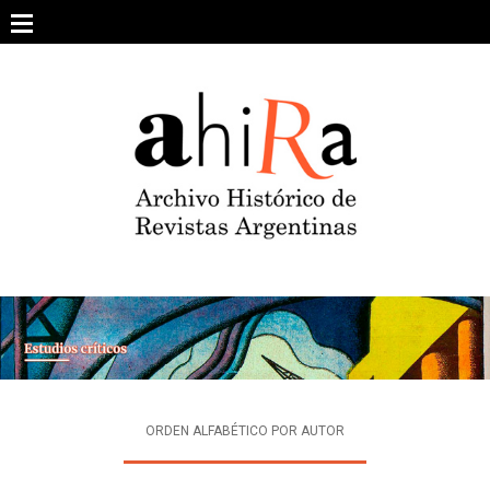
Skip
to
content
SOBRE EL PROYECTO
ARCHIVO DE REVISTAS
ESTUDIOS CRÍTICOS
OTRAS COLECCIONES DIGITALES
INTEGRANTES
AHIRA EN LOS MEDIOS
ORDEN ALFABÉTICO POR AUTOR
CONTACTO