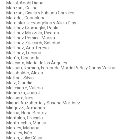
Mallol, Anahí Diana
Manzoni, Celina
Manzoni, Gisela y Fabiana Corrales
Maradei, Guadalupe
Margiolakis, Evangelina y Alicia Dios
Martínez Gramuglia, Pablo
Martínez Mazzola, Ricardo
Martínez Pérsico, Marisa
Martínez Zuccardi, Soledad
Martínez, Ana Teresa
Martínez, Luciana
Marún, Gioconda
Mascioto, María de los Ángeles
Massari, Romina; Fernando Martín Peña y Carlos Vallina
Massholder, Alexia
Mattoni, Silvio
Maíz, Claudio
Melchiorre, Valeria
Mendoza, Juan J.
Messore, Inés
Miguel Auzoberría y Susana Martínez
Minguzzi, Armando
Molina, Hebe Beatriz
Montaldo, Graciela
Montrucchio, Marisa
Moraes, Mariana
Morales, Iván
Moran, Julio César