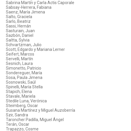
Sabrina Martín y Carla Actis Caporale
Sabsay-Herrera, Fabiana
Saenz, María Jimena
Salto, Graciela
Sarlo, Beatriz
Sassi, Hernán
Sasturain, Juan
Sazbón, Daniel
Saítta, Sylvia
Schvartzman, Julio
Scott, Edgardo y Mariana Lerner
Seifert, Marcos
Servelli, Martín
Sesnich, Laura
Simonetto, Patricio
Sondereguer, María
Sosa, Paula Jimena
Sosnowski, Saúl
Spinelli, María Stella
Stapich, Elena
Stavale, Mariela
Stedile Luna, Verónica
Steimberg, Oscar
Susana Martínez y Miguel Auzoberría
Szir, Sandra
Taroncher Padilla, Miguel Ángel
Terán, Oscar
Trapazzo, Cosme