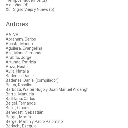
Tiempos Modernos (2)
V de Vian (4)
Xul. Signo Viejo y Nuevo (5)
Autores
AA. VV.
Abraham, Carlos
Acosta, Marina
Aguilera, Evangelina
Alle, María Fernanda
Arabito, Jorge
Artundo, Patricia
Auza, Néstor
Avila, Natalia
Badenes, Daniel
Badenes, Daniel (compilador)
Baltar, Rosalía
Barboza, Walter Hugo y Juan Manuel Ardenghi
Barral, Manuela
Battilana, Carlos
Beigel, Fernanda
Belini, Claudio
Benedetti, Sebastián
Bergel, Martín
Bergel, Martín y Pablo Palomino
Berlochi, Ezequiel