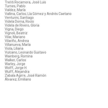
Trenti Rocamora, José Luis
Turnes, Pablo
Valdez, María
Vallina, Carlos; Lía Gómez y Andrés Caetano
Venturini, Santiago
Videla Dorna, Rocío
Videla de Rivero, Gloria
Vigna, Diego
Vignoli, Beatriz
Vilar, Mariano
Vilariño, Andrea
Villanueva, María
Viola, Liliana
Vulcano, Leonardo Gustavo
Wainberg, Romina
Walker, Carlos
Warley, Jorge
Wolff, Jorge H.
Wulff, Alejandra
Zabala Agirre, José Ramón
Álvarez, Emiliano
Archivo Histórico de Revistas Argentinas - ISSN 2618-3439
Instituto de Historia Argentina y
Americana "Dr. Emilio Ravignani".
25 de Mayo 221, 2º piso (1002), Buenos Aires, Argentina.