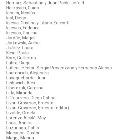
Hernaiz, Sebastián y Juan Pablo Liefeld
Herzovich, Guido
Iannini, Nicolás
Igal, Diego
Iglesia, Cristina y Liliana Zuccotti
Iglesias, Federico
Iglesias, Paulina
Jardón, Magalí
Jarkowski, Aníbal
Juárez. Laura
Klein, Paula
Korn, Guillermo
Labra, Diego
Lafleur, Héctor; Sergio Provenzano y Fernando Alonso
Laurencich, Alejandra
Laxagueborde, Juan
Leibovich, Alex
Liberczuk, Carolina
Lida, Miranda
Liffourrena, Diego Gabriel
Livon-Grosman, Ernesto
Livon-Grosman, Ernesto (editor)
Lizalde, Ornela
Lorenzo Alcalá, May
Louis, Annick
Luzuriaga, Pablo
Macagno, Gastón
Maggi, Marina