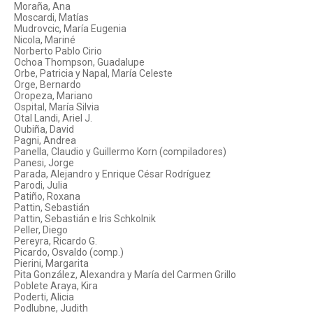
Moraña, Ana
Moscardi, Matías
Mudrovcic, María Eugenia
Nicola, Mariné
Norberto Pablo Cirio
Ochoa Thompson, Guadalupe
Orbe, Patricia y Napal, María Celeste
Orge, Bernardo
Oropeza, Mariano
Ospital, María Silvia
Otal Landi, Ariel J.
Oubiña, David
Pagni, Andrea
Panella, Claudio y Guillermo Korn (compiladores)
Panesi, Jorge
Parada, Alejandro y Enrique César Rodríguez
Parodi, Julia
Patiño, Roxana
Pattin, Sebastián
Pattin, Sebastián e Iris Schkolnik
Peller, Diego
Pereyra, Ricardo G.
Picardo, Osvaldo (comp.)
Pierini, Margarita
Pita González, Alexandra y María del Carmen Grillo
Poblete Araya, Kira
Poderti, Alicia
Podlubne, Judith