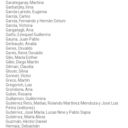
Garategaray, Martina
Garbatzky, Irina
García Laredo, Eugenia
García, Carlos
García, Fernando y Hernán Ostuni
García, Victoria
Gargatagli, Ana
Gatto, Ezequiel Guillermo
Gauna, Juan Pablo
Gerbaudo, Analía
Geres, Osvaldo
Gerés, René Osvaldo
Gilio, María Esther
Giller, Diego Martín
Gilman, Claudia
Glocer, Silvia
Gonnet, Víctor
Greco, Martín
Gregorich, Luis
Grondona, Ana
Guber, Rosana
Guillamon, Guillermina
Gutiérrez Reto, Matías; Rolando Martínez Mendoza y José Luis
Petris (editores)
Gutiérrez, José María; Lucas Nine y Pablo Sapia
Gutiérrez, María Alicia
Guzmán, Héctor Daniel
Hernaiz, Sebastián