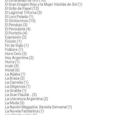
El Escarabajo de Oro (10)
El Gran Dragón Rojo y la Mujer Vestida de Sol (1)
El Grillo de Papel (12)
El Lagrimal Trifurca (3)
El Loro Pelado (1)
El Ornitorrinco (13)
El Péndulo (3)
El Periodista (4)
El Porteño (4)
Expresión (2)
Ficción (1)
Fin de Siglo (1)
Folklore (1)
Hora Cero (2)
Hoy Argentina (2)
Hurra (1)
Imán (3)
Inicial (6)
La Aljaba (1)
La Brasa (2)
La Camelia (1)
La Diligencia (1)
La Giralda (1)
La Gran Flauta!... (3)
La Literatura Argentina (2)
La Moda (5)
La Nación Magazine. Revista Semanal (1)
La Novela Fantástica (1)