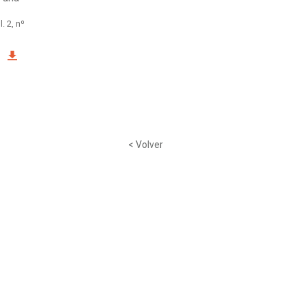
l. 2, nº
< Volver