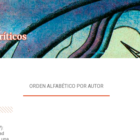
Skip
to
content
ORDEN ALFABÉTICO POR AUTOR
):
ad
 una