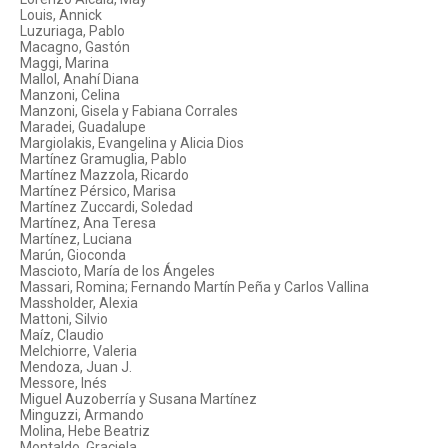
Louis, Annick
Luzuriaga, Pablo
Macagno, Gastón
Maggi, Marina
Mallol, Anahí Diana
Manzoni, Celina
Manzoni, Gisela y Fabiana Corrales
Maradei, Guadalupe
Margiolakis, Evangelina y Alicia Dios
Martínez Gramuglia, Pablo
Martínez Mazzola, Ricardo
Martínez Pérsico, Marisa
Martínez Zuccardi, Soledad
Martínez, Ana Teresa
Martínez, Luciana
Marún, Gioconda
Mascioto, María de los Ángeles
Massari, Romina; Fernando Martín Peña y Carlos Vallina
Massholder, Alexia
Mattoni, Silvio
Maíz, Claudio
Melchiorre, Valeria
Mendoza, Juan J.
Messore, Inés
Miguel Auzoberría y Susana Martínez
Minguzzi, Armando
Molina, Hebe Beatriz
Montaldo, Graciela