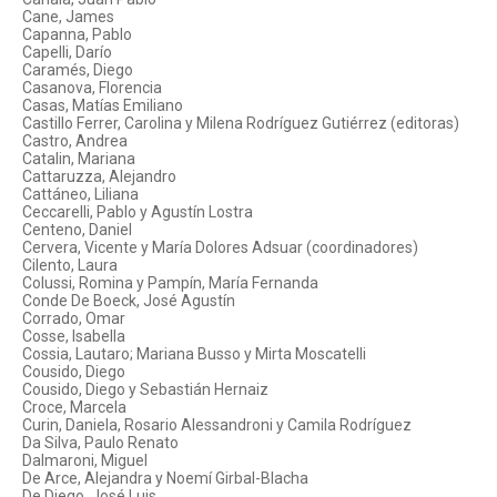
Cane, James
Capanna, Pablo
Capelli, Darío
Caramés, Diego
Casanova, Florencia
Casas, Matías Emiliano
Castillo Ferrer, Carolina y Milena Rodríguez Gutiérrez (editoras)
Castro, Andrea
Catalin, Mariana
Cattaruzza, Alejandro
Cattáneo, Liliana
Ceccarelli, Pablo y Agustín Lostra
Centeno, Daniel
Cervera, Vicente y María Dolores Adsuar (coordinadores)
Cilento, Laura
Colussi, Romina y Pampín, María Fernanda
Conde De Boeck, José Agustín
Corrado, Omar
Cosse, Isabella
Cossia, Lautaro; Mariana Busso y Mirta Moscatelli
Cousido, Diego
Cousido, Diego y Sebastián Hernaiz
Croce, Marcela
Curin, Daniela, Rosario Alessandroni y Camila Rodríguez
Da Silva, Paulo Renato
Dalmaroni, Miguel
De Arce, Alejandra y Noemí Girbal-Blacha
De Diego, José Luis