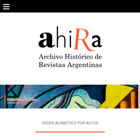
Skip
to
content
SOBRE EL PROYECTO
ARCHIVO DE REVISTAS
ESTUDIOS CRÍTICOS
OTRAS COLECCIONES DIGITALES
INTEGRANTES
AHIRA EN LOS MEDIOS
ORDEN ALFABÉTICO POR AUTOR
CONTACTO