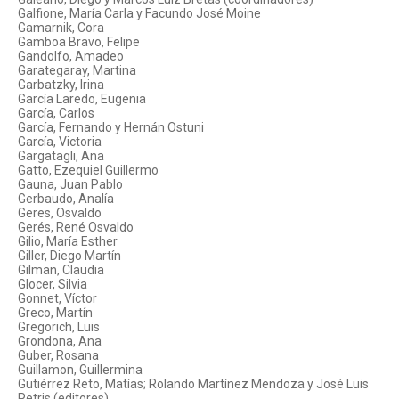
Galfione, María Carla y Facundo José Moine
Gamarnik, Cora
Gamboa Bravo, Felipe
Gandolfo, Amadeo
Garategaray, Martina
Garbatzky, Irina
García Laredo, Eugenia
García, Carlos
García, Fernando y Hernán Ostuni
García, Victoria
Gargatagli, Ana
Gatto, Ezequiel Guillermo
Gauna, Juan Pablo
Gerbaudo, Analía
Geres, Osvaldo
Gerés, René Osvaldo
Gilio, María Esther
Giller, Diego Martín
Gilman, Claudia
Glocer, Silvia
Gonnet, Víctor
Greco, Martín
Gregorich, Luis
Grondona, Ana
Guber, Rosana
Guillamon, Guillermina
Gutiérrez Reto, Matías; Rolando Martínez Mendoza y José Luis
Petris (editores)