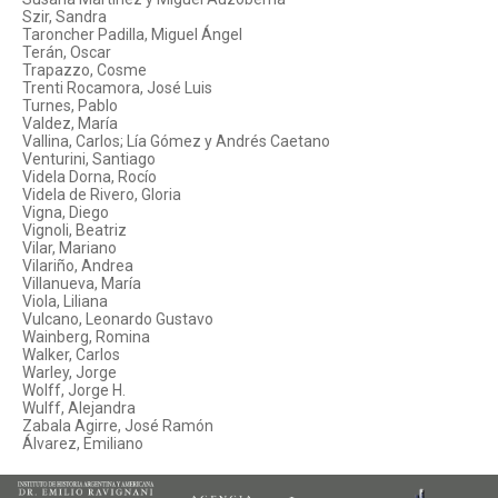
Szir, Sandra
Taroncher Padilla, Miguel Ángel
Terán, Oscar
Trapazzo, Cosme
Trenti Rocamora, José Luis
Turnes, Pablo
Valdez, María
Vallina, Carlos; Lía Gómez y Andrés Caetano
Venturini, Santiago
Videla Dorna, Rocío
Videla de Rivero, Gloria
Vigna, Diego
Vignoli, Beatriz
Vilar, Mariano
Vilariño, Andrea
Villanueva, María
Viola, Liliana
Vulcano, Leonardo Gustavo
Wainberg, Romina
Walker, Carlos
Warley, Jorge
Wolff, Jorge H.
Wulff, Alejandra
Zabala Agirre, José Ramón
Álvarez, Emiliano