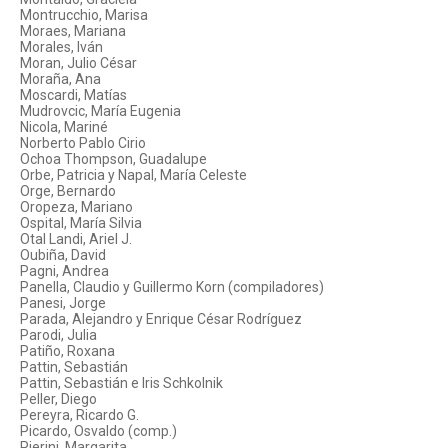
Montrucchio, Marisa
Moraes, Mariana
Morales, Iván
Moran, Julio César
Moraña, Ana
Moscardi, Matías
Mudrovcic, María Eugenia
Nicola, Mariné
Norberto Pablo Cirio
Ochoa Thompson, Guadalupe
Orbe, Patricia y Napal, María Celeste
Orge, Bernardo
Oropeza, Mariano
Ospital, María Silvia
Otal Landi, Ariel J.
Oubiña, David
Pagni, Andrea
Panella, Claudio y Guillermo Korn (compiladores)
Panesi, Jorge
Parada, Alejandro y Enrique César Rodríguez
Parodi, Julia
Patiño, Roxana
Pattin, Sebastián
Pattin, Sebastián e Iris Schkolnik
Peller, Diego
Pereyra, Ricardo G.
Picardo, Osvaldo (comp.)
Pierini, Margarita