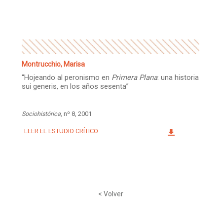
Facebook
Instagram
Twitter
Mail
Montrucchio, Marisa
“Hojeando al peronismo en
Primera Plana
: una historia
sui generis, en los años sesenta”
Sociohistórica
, nº 8, 2001
LEER EL ESTUDIO CRÍTICO
< Volver