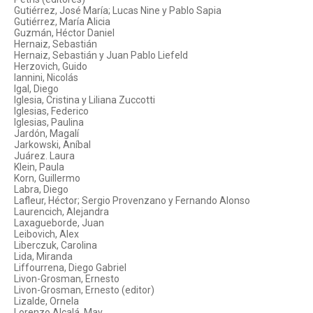
Gutiérrez, José María; Lucas Nine y Pablo Sapia
Gutiérrez, María Alicia
Guzmán, Héctor Daniel
Hernaiz, Sebastián
Hernaiz, Sebastián y Juan Pablo Liefeld
Herzovich, Guido
Iannini, Nicolás
Igal, Diego
Iglesia, Cristina y Liliana Zuccotti
Iglesias, Federico
Iglesias, Paulina
Jardón, Magalí
Jarkowski, Aníbal
Juárez. Laura
Klein, Paula
Korn, Guillermo
Labra, Diego
Lafleur, Héctor; Sergio Provenzano y Fernando Alonso
Laurencich, Alejandra
Laxagueborde, Juan
Leibovich, Alex
Liberczuk, Carolina
Lida, Miranda
Liffourrena, Diego Gabriel
Livon-Grosman, Ernesto
Livon-Grosman, Ernesto (editor)
Lizalde, Ornela
Lorenzo Alcalá, May