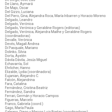
De Llano, Aymará
De Majo, Oscar
Del Gizzo, Luciana
Del Piero, Gina; Alejandra Roca; María Iribarren y Horacio Moreno
Delgado, Leandro
Delgado, Verónica
Delgado, Verónica y Geraldine Rogers (editoras)
Delgado, Verónica; Alejandra Mailhe y Geraldine Rogers
(coordinadoras)
Devalle, Verónica
Devés, Magalí Andrea
Di Pasquale, Mariano
Dolinko, Silvia
Dorta, Ayelén
Dávila Dávila, Jesús Miguel
Echavarría, Sol
Ehrlicher, Hanno
Elizalde, Lydia (coordinadora)
Eujanian, Alejandro C.
Falcón, Alejandrina
Fara, Catalina
Fernández, Cristina Beatriz
Fernández, Sandra
Ferrari, Germán y Horacio Campos
Figueras, Marcelo
Franco, Gabriela (coord.)
Gago, María Paula
Galeano, Diego y Marcos Luiz Bretas (coordinadores)