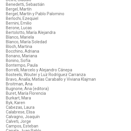
Benedetti, Sebastián
Bergel, Martín
Bergel, Martín y Pablo Palomino
Berlochi, Ezequiel
Bernini, Emilio
Berone, Lucas
Bertolotto, María Alejandra
Blanco, Mariela
Blanco, María Soledad
Bloch, Martina
Bocchino, Adriana
Bonano, Mariana
Bonino, Sofía
Bontempo, Paula
Borrelli, Marcelo y Alejandro Cánepa
Bosteels, Wouter y Luz Rodríguez Carranza
Bravo, Analía; Matías Caraballo y Viviana Klajman
Broitman, Ana
Bugnone, Ana (editora)
Buret, María Florencia
Burkart, Mara
Byk, Karen
Cabezas, Laura
Calabrese, Elisa
Calvagno, Joaquín
Calveti, Jorge
Campos, Esteban
Canala, Juan Pablo