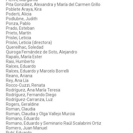
Pita González, Alexandra y María del Carmen Grillo
Poblete Araya, Kira
Poderti, Alicia
Podlubne, Judith
Ponza, Pablo
Prado, Esteban
Prieto, Martín
Prislei, Leticia
Prislei, Leticia (directora)
Quereilhac, Soledad
Quiroga Fernández de Soto, Alejandro
Rapalo, María Ester
Rasi, Humberto
Raíces, Eduardo
Raíces, Eduardo y Marcelo Borrelli
Reano, Ariana
Rey, Ana Lía
Rocco-Cuzzi, Renata
Rodríguez, Ana María Teresa
Rodríguez, Fernando Diego
Rodríguez-Carranza, Luz
Rogers, Geraldine
Roman, Claudia
Roman, Claudia y Olga Vallejo Murcia
Romano, Eduardo
Romano, Eduardo y Seminario Raúl Scalabrini Ortiz
Romero, Juan Manuel
Rubí, Eduardo