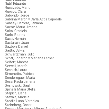
Rubí, Eduardo
Rucavado, Mario
Ruocco, Clara
Saborido, Jorge
Sabrina Martín y Carla Actis Caporale
Sabsay-Herrera, Fabiana
Saenz, María Jimena
Salto, Graciela
Sarlo, Beatriz
Sassi, Hernán
Sasturain, Juan
Sazbón, Daniel
Saítta, Sylvia
Schvartzman, Julio
Scott, Edgardo y Mariana Lerner
Seifert, Marcos
Servelli, Martín
Sesnich, Laura
Simonetto, Patricio
Sondereguer, María
Sosa, Paula Jimena
Sosnowski, Saúl
Spinelli, María Stella
Stapich, Elena
Stavale, Mariela
Stedile Luna, Verónica
Steimberg, Oscar
Susana Martínez y Miguel Auzoberría