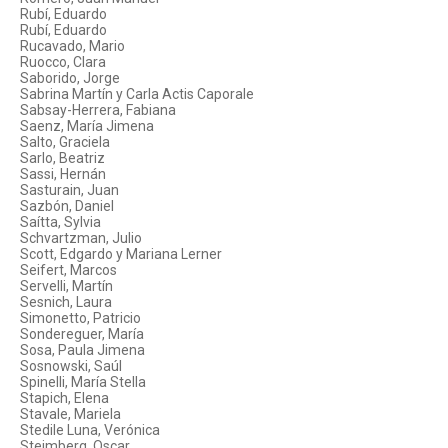
Rubí, Eduardo
Rubí, Eduardo
Rucavado, Mario
Ruocco, Clara
Saborido, Jorge
Sabrina Martín y Carla Actis Caporale
Sabsay-Herrera, Fabiana
Saenz, María Jimena
Salto, Graciela
Sarlo, Beatriz
Sassi, Hernán
Sasturain, Juan
Sazbón, Daniel
Saítta, Sylvia
Schvartzman, Julio
Scott, Edgardo y Mariana Lerner
Seifert, Marcos
Servelli, Martín
Sesnich, Laura
Simonetto, Patricio
Sondereguer, María
Sosa, Paula Jimena
Sosnowski, Saúl
Spinelli, María Stella
Stapich, Elena
Stavale, Mariela
Stedile Luna, Verónica
Steimberg, Oscar