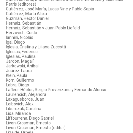
Petris (editores)
Gutiérrez, José María; Lucas Nine y Pablo Sapia
Gutiérrez, María Alicia
Guzmán, Héctor Daniel
Hernaiz, Sebastián
Hernaiz, Sebastián y Juan Pablo Liefeld
Herzovich, Guido
Iannini, Nicolás
Igal, Diego
Iglesia, Cristina y Liliana Zuccotti
Iglesias, Federico
Iglesias, Paulina
Jardón, Magalí
Jarkowski, Aníbal
Juárez. Laura
Klein, Paula
Korn, Guillermo
Labra, Diego
Lafleur, Héctor; Sergio Provenzano y Fernando Alonso
Laurencich, Alejandra
Laxagueborde, Juan
Leibovich, Alex
Liberczuk, Carolina
Lida, Miranda
Liffourrena, Diego Gabriel
Livon-Grosman, Ernesto
Livon-Grosman, Ernesto (editor)
Lizalde, Ornela