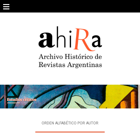
Skip
to
content
SOBRE EL PROYECTO
ARCHIVO DE REVISTAS
ESTUDIOS CRÍTICOS
OTRAS COLECCIONES DIGITALES
INTEGRANTES
AHIRA EN LOS MEDIOS
ORDEN ALFABÉTICO POR AUTOR
CONTACTO