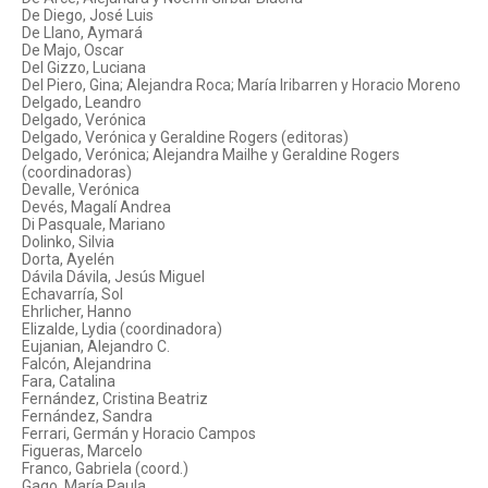
De Diego, José Luis
De Llano, Aymará
De Majo, Oscar
Del Gizzo, Luciana
Del Piero, Gina; Alejandra Roca; María Iribarren y Horacio Moreno
Delgado, Leandro
Delgado, Verónica
Delgado, Verónica y Geraldine Rogers (editoras)
Delgado, Verónica; Alejandra Mailhe y Geraldine Rogers
(coordinadoras)
Devalle, Verónica
Devés, Magalí Andrea
Di Pasquale, Mariano
Dolinko, Silvia
Dorta, Ayelén
Dávila Dávila, Jesús Miguel
Echavarría, Sol
Ehrlicher, Hanno
Elizalde, Lydia (coordinadora)
Eujanian, Alejandro C.
Falcón, Alejandrina
Fara, Catalina
Fernández, Cristina Beatriz
Fernández, Sandra
Ferrari, Germán y Horacio Campos
Figueras, Marcelo
Franco, Gabriela (coord.)
Gago, María Paula