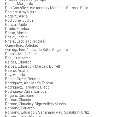
Pierini, Margarita
Pita González, Alexandra y María del Carmen Grillo
Poblete Araya, Kira
Poderti, Alicia
Podlubne, Judith
Ponza, Pablo
Prado, Esteban
Prieto, Martín
Prislei, Leticia
Prislei, Leticia (directora)
Quereilhac, Soledad
Quiroga Fernández de Soto, Alejandro
Rapalo, María Ester
Rasi, Humberto
Raíces, Eduardo
Raíces, Eduardo y Marcelo Borrelli
Reano, Ariana
Rey, Ana Lía
Rocco-Cuzzi, Renata
Rodríguez, Ana María Teresa
Rodríguez, Fernando Diego
Rodríguez-Carranza, Luz
Rogers, Geraldine
Roman, Claudia
Roman, Claudia y Olga Vallejo Murcia
Romano, Eduardo
Romano, Eduardo y Seminario Raúl Scalabrini Ortiz
Romero, Juan Manuel