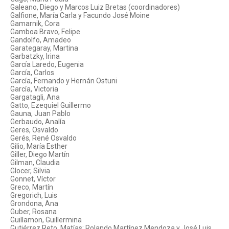
Galeano, Diego y Marcos Luiz Bretas (coordinadores)
Galfione, María Carla y Facundo José Moine
Gamarnik, Cora
Gamboa Bravo, Felipe
Gandolfo, Amadeo
Garategaray, Martina
Garbatzky, Irina
García Laredo, Eugenia
García, Carlos
García, Fernando y Hernán Ostuni
García, Victoria
Gargatagli, Ana
Gatto, Ezequiel Guillermo
Gauna, Juan Pablo
Gerbaudo, Analía
Geres, Osvaldo
Gerés, René Osvaldo
Gilio, María Esther
Giller, Diego Martín
Gilman, Claudia
Glocer, Silvia
Gonnet, Víctor
Greco, Martín
Gregorich, Luis
Grondona, Ana
Guber, Rosana
Guillamon, Guillermina
Gutiérrez Reto, Matías; Rolando Martínez Mendoza y José Luis