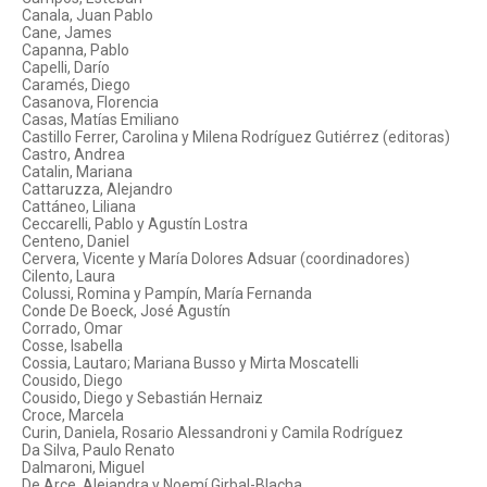
Canala, Juan Pablo
Cane, James
Capanna, Pablo
Capelli, Darío
Caramés, Diego
Casanova, Florencia
Casas, Matías Emiliano
Castillo Ferrer, Carolina y Milena Rodríguez Gutiérrez (editoras)
Castro, Andrea
Catalin, Mariana
Cattaruzza, Alejandro
Cattáneo, Liliana
Ceccarelli, Pablo y Agustín Lostra
Centeno, Daniel
Cervera, Vicente y María Dolores Adsuar (coordinadores)
Cilento, Laura
Colussi, Romina y Pampín, María Fernanda
Conde De Boeck, José Agustín
Corrado, Omar
Cosse, Isabella
Cossia, Lautaro; Mariana Busso y Mirta Moscatelli
Cousido, Diego
Cousido, Diego y Sebastián Hernaiz
Croce, Marcela
Curin, Daniela, Rosario Alessandroni y Camila Rodríguez
Da Silva, Paulo Renato
Dalmaroni, Miguel
De Arce, Alejandra y Noemí Girbal-Blacha