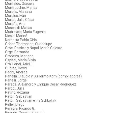
Montaldo, Graciela
Montrucchio, Marisa
Moraes, Mariana
Morales, Iván
Moran, Julio César
Moraña, Ana
Moscardi, Matías
Mudrovcic, María Eugenia
Nicola, Mariné
Norberto Pablo Cirio
Ochoa Thompson, Guadalupe
Orbe, Patricia y Napal, María Celeste
Orge, Bernardo
Oropeza, Mariano
Ospital, María Silvia
Otal Landi, Ariel J.
Oubiña, David
Pagni, Andrea
Panella, Claudio y Guillermo Korn (compiladores)
Panesi, Jorge
Parada, Alejandro y Enrique César Rodríguez
Parodi, Julia
Patiño, Roxana
Pattin, Sebastián
Pattin, Sebastián e Iris Schkolnik
Peller, Diego
Pereyra, Ricardo G.
Picardo, Osvaldo (comp.)