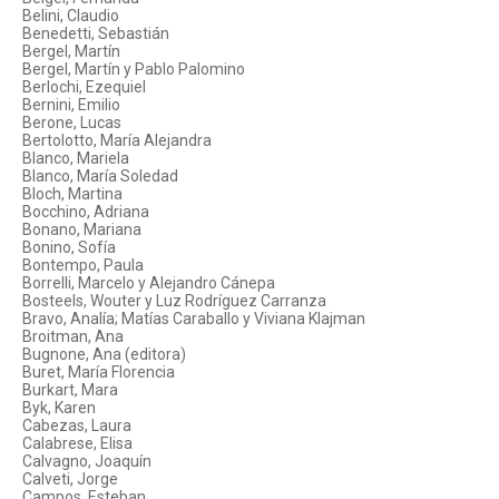
Belini, Claudio
Benedetti, Sebastián
Bergel, Martín
Bergel, Martín y Pablo Palomino
Berlochi, Ezequiel
Bernini, Emilio
Berone, Lucas
Bertolotto, María Alejandra
Blanco, Mariela
Blanco, María Soledad
Bloch, Martina
Bocchino, Adriana
Bonano, Mariana
Bonino, Sofía
Bontempo, Paula
Borrelli, Marcelo y Alejandro Cánepa
Bosteels, Wouter y Luz Rodríguez Carranza
Bravo, Analía; Matías Caraballo y Viviana Klajman
Broitman, Ana
Bugnone, Ana (editora)
Buret, María Florencia
Burkart, Mara
Byk, Karen
Cabezas, Laura
Calabrese, Elisa
Calvagno, Joaquín
Calveti, Jorge
Campos, Esteban