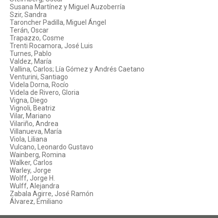
Susana Martínez y Miguel Auzoberría
Szir, Sandra
Taroncher Padilla, Miguel Ángel
Terán, Oscar
Trapazzo, Cosme
Trenti Rocamora, José Luis
Turnes, Pablo
Valdez, María
Vallina, Carlos; Lía Gómez y Andrés Caetano
Venturini, Santiago
Videla Dorna, Rocío
Videla de Rivero, Gloria
Vigna, Diego
Vignoli, Beatriz
Vilar, Mariano
Vilariño, Andrea
Villanueva, María
Viola, Liliana
Vulcano, Leonardo Gustavo
Wainberg, Romina
Walker, Carlos
Warley, Jorge
Wolff, Jorge H.
Wulff, Alejandra
Zabala Agirre, José Ramón
Álvarez, Emiliano