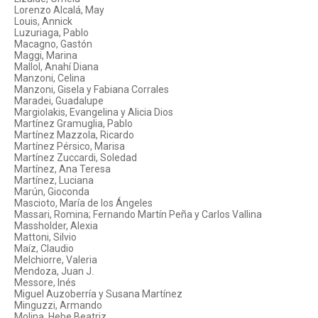
Lorenzo Alcalá, May
Louis, Annick
Luzuriaga, Pablo
Macagno, Gastón
Maggi, Marina
Mallol, Anahí Diana
Manzoni, Celina
Manzoni, Gisela y Fabiana Corrales
Maradei, Guadalupe
Margiolakis, Evangelina y Alicia Dios
Martínez Gramuglia, Pablo
Martínez Mazzola, Ricardo
Martínez Pérsico, Marisa
Martínez Zuccardi, Soledad
Martínez, Ana Teresa
Martínez, Luciana
Marún, Gioconda
Mascioto, María de los Ángeles
Massari, Romina; Fernando Martín Peña y Carlos Vallina
Massholder, Alexia
Mattoni, Silvio
Maíz, Claudio
Melchiorre, Valeria
Mendoza, Juan J.
Messore, Inés
Miguel Auzoberría y Susana Martínez
Minguzzi, Armando
Molina, Hebe Beatriz