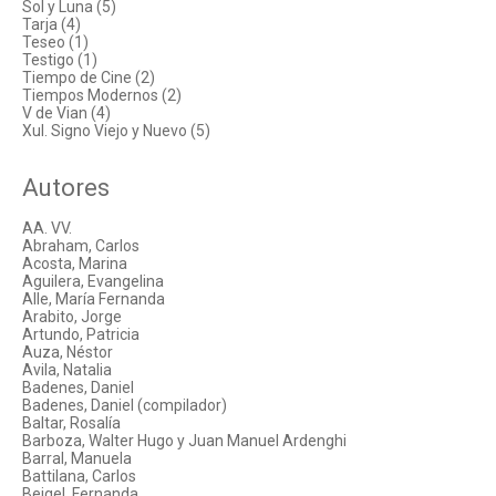
Sol y Luna (5)
Tarja (4)
Teseo (1)
Testigo (1)
Tiempo de Cine (2)
Tiempos Modernos (2)
V de Vian (4)
Xul. Signo Viejo y Nuevo (5)
Autores
AA. VV.
Abraham, Carlos
Acosta, Marina
Aguilera, Evangelina
Alle, María Fernanda
Arabito, Jorge
Artundo, Patricia
Auza, Néstor
Avila, Natalia
Badenes, Daniel
Badenes, Daniel (compilador)
Baltar, Rosalía
Barboza, Walter Hugo y Juan Manuel Ardenghi
Barral, Manuela
Battilana, Carlos
Beigel, Fernanda