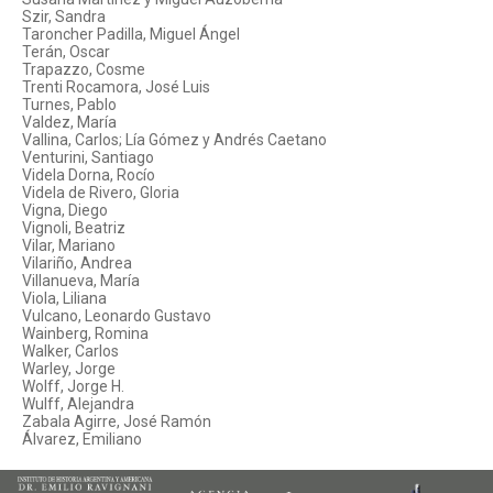
Szir, Sandra
Taroncher Padilla, Miguel Ángel
Terán, Oscar
Trapazzo, Cosme
Trenti Rocamora, José Luis
Turnes, Pablo
Valdez, María
Vallina, Carlos; Lía Gómez y Andrés Caetano
Venturini, Santiago
Videla Dorna, Rocío
Videla de Rivero, Gloria
Vigna, Diego
Vignoli, Beatriz
Vilar, Mariano
Vilariño, Andrea
Villanueva, María
Viola, Liliana
Vulcano, Leonardo Gustavo
Wainberg, Romina
Walker, Carlos
Warley, Jorge
Wolff, Jorge H.
Wulff, Alejandra
Zabala Agirre, José Ramón
Álvarez, Emiliano