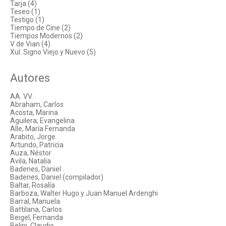
Tarja (4)
Teseo (1)
Testigo (1)
Tiempo de Cine (2)
Tiempos Modernos (2)
V de Vian (4)
Xul. Signo Viejo y Nuevo (5)
Autores
AA. VV.
Abraham, Carlos
Acosta, Marina
Aguilera, Evangelina
Alle, María Fernanda
Arabito, Jorge
Artundo, Patricia
Auza, Néstor
Avila, Natalia
Badenes, Daniel
Badenes, Daniel (compilador)
Baltar, Rosalía
Barboza, Walter Hugo y Juan Manuel Ardenghi
Barral, Manuela
Battilana, Carlos
Beigel, Fernanda
Belini, Claudio