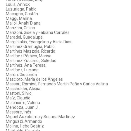
Louis, Annick
Luzuriaga, Pablo
Macagno, Gastón
Maggi, Marina
Mallol, Anahí Diana
Manzoni, Celina
Manzoni, Gisela y Fabiana Corrales
Maradei, Guadalupe
Margiolakis, Evangelina y Alicia Dios
Martínez Gramuglia, Pablo
Martínez Mazzola, Ricardo
Martínez Pérsico, Marisa
Martínez Zuccardi, Soledad
Martínez, Ana Teresa
Martínez, Luciana
Marún, Gioconda
Mascioto, María de los Ángeles
Massari, Romina; Fernando Martín Peña y Carlos Vallina
Massholder, Alexia
Mattoni, Silvio
Maíz, Claudio
Melchiorre, Valeria
Mendoza, Juan J.
Messore, Inés
Miguel Auzoberría y Susana Martínez
Minguzzi, Armando
Molina, Hebe Beatriz
Montaldo, Graciela