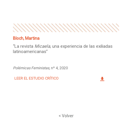
Facebook
Instagram
Twitter
Mail
Bloch, Martina
“La revista
Micaela
, una experiencia de las exiliadas
latinoamericanas”
Polémicas Feministas
, nº 4, 2020
LEER EL ESTUDIO CRÍTICO
< Volver