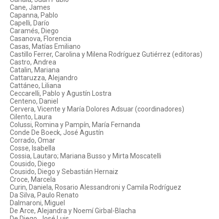
Cane, James
Capanna, Pablo
Capelli, Darío
Caramés, Diego
Casanova, Florencia
Casas, Matías Emiliano
Castillo Ferrer, Carolina y Milena Rodríguez Gutiérrez (editoras)
Castro, Andrea
Catalin, Mariana
Cattaruzza, Alejandro
Cattáneo, Liliana
Ceccarelli, Pablo y Agustín Lostra
Centeno, Daniel
Cervera, Vicente y María Dolores Adsuar (coordinadores)
Cilento, Laura
Colussi, Romina y Pampín, María Fernanda
Conde De Boeck, José Agustín
Corrado, Omar
Cosse, Isabella
Cossia, Lautaro; Mariana Busso y Mirta Moscatelli
Cousido, Diego
Cousido, Diego y Sebastián Hernaiz
Croce, Marcela
Curin, Daniela, Rosario Alessandroni y Camila Rodríguez
Da Silva, Paulo Renato
Dalmaroni, Miguel
De Arce, Alejandra y Noemí Girbal-Blacha
De Diego, José Luis