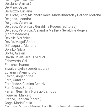
De Llano, Aymará
De Majo, Oscar
Del Gizzo, Luciana
Del Piero, Gina; Alejandra Roca; María Iribarren y Horacio Moreno
Delgado, Leandro
Delgado, Verónica
Delgado, Verónica y Geraldine Rogers (editoras)
Delgado, Verónica; Alejandra Mailhe y Geraldine Rogers
(coordinadoras)
Devalle, Verónica
Devés, Magalí Andrea
Di Pasquale, Mariano
Dolinko, Silvia
Dorta, Ayelén
Dávila Dávila, Jesús Miguel
Echavarría, Sol
Ehrlicher, Hanno
Elizalde, Lydia (coordinadora)
Eujanian, Alejandro C.
Falcón, Alejandrina
Fara, Catalina
Fernández, Cristina Beatriz
Fernández, Sandra
Ferrari, Germán y Horacio Campos
Figueras, Marcelo
Franco, Gabriela (coord.)
Gago, María Paula
Galeano, Diego y Marcos Luiz Bretas (coordinadores)