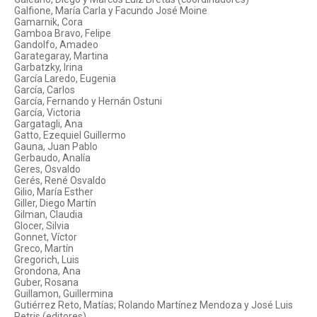
Galfione, María Carla y Facundo José Moine
Gamarnik, Cora
Gamboa Bravo, Felipe
Gandolfo, Amadeo
Garategaray, Martina
Garbatzky, Irina
García Laredo, Eugenia
García, Carlos
García, Fernando y Hernán Ostuni
García, Victoria
Gargatagli, Ana
Gatto, Ezequiel Guillermo
Gauna, Juan Pablo
Gerbaudo, Analía
Geres, Osvaldo
Gerés, René Osvaldo
Gilio, María Esther
Giller, Diego Martín
Gilman, Claudia
Glocer, Silvia
Gonnet, Víctor
Greco, Martín
Gregorich, Luis
Grondona, Ana
Guber, Rosana
Guillamon, Guillermina
Gutiérrez Reto, Matías; Rolando Martínez Mendoza y José Luis
Petris (editores)