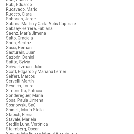
Rubí, Eduardo
Rucavado, Mario
Ruocco, Clara
Saborido, Jorge
Sabrina Martín y Carla Actis Caporale
Sabsay-Herrera, Fabiana
Saenz, María Jimena
Salto, Graciela
Sarlo, Beatriz
Sassi, Hernán
Sasturain, Juan
Sazbón, Daniel
Saítta, Sylvia
Schvartzman, Julio
Scott, Edgardo y Mariana Lerner
Seifert, Marcos
Servelli, Martín
Sesnich, Laura
Simonetto, Patricio
Sondereguer, María
Sosa, Paula Jimena
Sosnowski, Saúl
Spinelli, María Stella
Stapich, Elena
Stavale, Mariela
Stedile Luna, Verónica
Steimberg, Oscar
Susana Martínez y Miguel Auzoberría