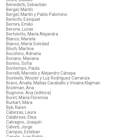
Benedetti, Sebastián
Bergel, Martín
Bergel, Martín y Pablo Palomino
Berlochi, Ezequiel
Bernini, Emilio
Berone, Lucas
Bertolotto, María Alejandra
Blanco, Mariela
Blanco, María Soledad
Bloch, Martina
Bocchino, Adriana
Bonano, Mariana
Bonino, Sofía
Bontempo, Paula
Borrelli, Marcelo y Alejandro Cánepa
Bosteels, Wouter y Luz Rodríguez Carranza
Bravo, Analía; Matías Caraballo y Viviana Klajman
Broitman, Ana
Bugnone, Ana (editora)
Buret, María Florencia
Burkart, Mara
Byk, Karen
Cabezas, Laura
Calabrese, Elisa
Calvagno, Joaquín
Calveti, Jorge
Campos, Esteban
Canala, Juan Pablo