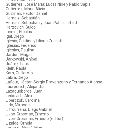
Gutiérrez, José María; Lucas Nine y Pablo Sapia
Gutiérrez, María Alicia
Guzmán, Héctor Daniel
Hernaiz, Sebastián
Hernaiz, Sebastián y Juan Pablo Liefeld
Herzovich, Guido
Iannini, Nicolás
Igal, Diego
Iglesia, Cristina y Liliana Zuccotti
Iglesias, Federico
Iglesias, Paulina
Jardón, Magalí
Jarkowski, Aníbal
Juárez. Laura
Klein, Paula
Korn, Guillermo
Labra, Diego
Lafleur, Héctor; Sergio Provenzano y Fernando Alonso
Laurencich, Alejandra
Laxagueborde, Juan
Leibovich, Alex
Liberczuk, Carolina
Lida, Miranda
Liffourrena, Diego Gabriel
Livon-Grosman, Ernesto
Livon-Grosman, Ernesto (editor)
Lizalde, Ornela
Lorenzo Alcalá, May