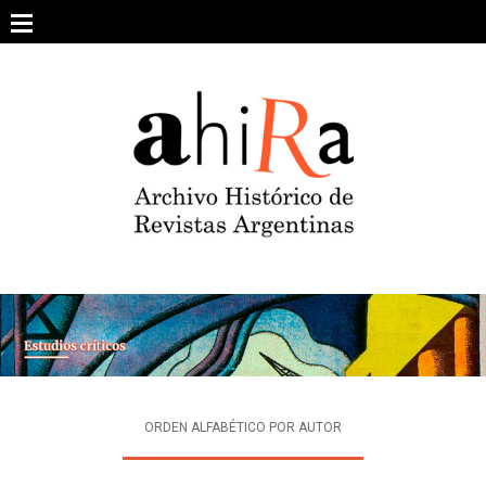
Skip
to
content
SOBRE EL PROYECTO
ARCHIVO DE REVISTAS
ESTUDIOS CRÍTICOS
OTRAS COLECCIONES DIGITALES
INTEGRANTES
AHIRA EN LOS MEDIOS
ORDEN ALFABÉTICO POR AUTOR
CONTACTO