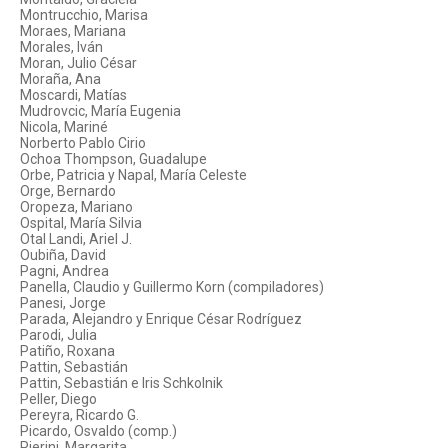
Montrucchio, Marisa
Moraes, Mariana
Morales, Iván
Moran, Julio César
Moraña, Ana
Moscardi, Matías
Mudrovcic, María Eugenia
Nicola, Mariné
Norberto Pablo Cirio
Ochoa Thompson, Guadalupe
Orbe, Patricia y Napal, María Celeste
Orge, Bernardo
Oropeza, Mariano
Ospital, María Silvia
Otal Landi, Ariel J.
Oubiña, David
Pagni, Andrea
Panella, Claudio y Guillermo Korn (compiladores)
Panesi, Jorge
Parada, Alejandro y Enrique César Rodríguez
Parodi, Julia
Patiño, Roxana
Pattin, Sebastián
Pattin, Sebastián e Iris Schkolnik
Peller, Diego
Pereyra, Ricardo G.
Picardo, Osvaldo (comp.)
Pierini, Margarita