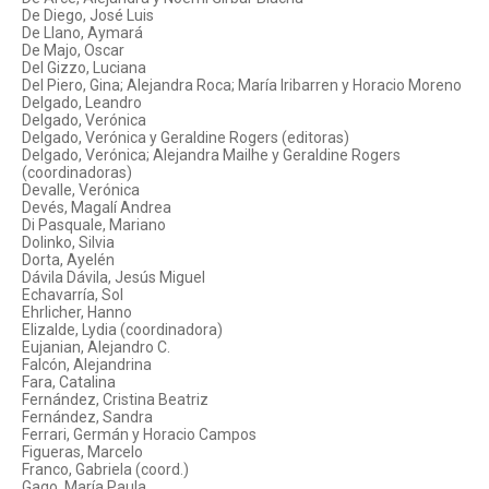
De Diego, José Luis
De Llano, Aymará
De Majo, Oscar
Del Gizzo, Luciana
Del Piero, Gina; Alejandra Roca; María Iribarren y Horacio Moreno
Delgado, Leandro
Delgado, Verónica
Delgado, Verónica y Geraldine Rogers (editoras)
Delgado, Verónica; Alejandra Mailhe y Geraldine Rogers
(coordinadoras)
Devalle, Verónica
Devés, Magalí Andrea
Di Pasquale, Mariano
Dolinko, Silvia
Dorta, Ayelén
Dávila Dávila, Jesús Miguel
Echavarría, Sol
Ehrlicher, Hanno
Elizalde, Lydia (coordinadora)
Eujanian, Alejandro C.
Falcón, Alejandrina
Fara, Catalina
Fernández, Cristina Beatriz
Fernández, Sandra
Ferrari, Germán y Horacio Campos
Figueras, Marcelo
Franco, Gabriela (coord.)
Gago, María Paula