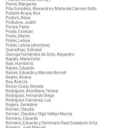
Pierini, Margarita
Pita González, Alexandra y María del Carmen Grillo
Poblete Araya, Kira
Poderti, Alicia
Podlubne, Judith
Ponza, Pablo
Prado, Esteban
Prieto, Martín
Prislei, Leticia
Prislei, Leticia (directora)
Quereilhac, Soledad
Quiroga Fernández de Soto, Alejandro
Rapalo, María Ester
Rasi, Humberto
Raíces, Eduardo
Raíces, Eduardo y Marcelo Borrelli
Reano, Ariana
Rey, Ana Lía
Rocco-Cuzzi, Renata
Rodríguez, Ana María Teresa
Rodríguez, Fernando Diego
Rodríguez-Carranza, Luz
Rogers, Geraldine
Roman, Claudia
Roman, Claudia y Olga Vallejo Murcia
Romano, Eduardo
Romano, Eduardo y Seminario Raúl Scalabrini Ortiz
Romero, Juan Manuel