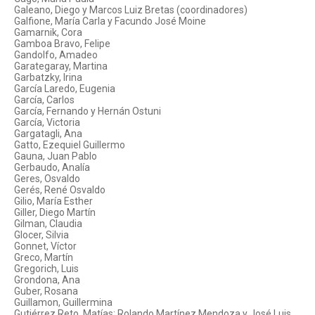
Galeano, Diego y Marcos Luiz Bretas (coordinadores)
Galfione, María Carla y Facundo José Moine
Gamarnik, Cora
Gamboa Bravo, Felipe
Gandolfo, Amadeo
Garategaray, Martina
Garbatzky, Irina
García Laredo, Eugenia
García, Carlos
García, Fernando y Hernán Ostuni
García, Victoria
Gargatagli, Ana
Gatto, Ezequiel Guillermo
Gauna, Juan Pablo
Gerbaudo, Analía
Geres, Osvaldo
Gerés, René Osvaldo
Gilio, María Esther
Giller, Diego Martín
Gilman, Claudia
Glocer, Silvia
Gonnet, Víctor
Greco, Martín
Gregorich, Luis
Grondona, Ana
Guber, Rosana
Guillamon, Guillermina
Gutiérrez Reto, Matías; Rolando Martínez Mendoza y José Luis