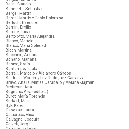
Belini, Claudio
Benedetti, Sebastián
Bergel, Martín
Bergel, Martín y Pablo Palomino
Berlochi, Ezequiel
Bernini, Emilio
Berone, Lucas
Bertolotto, María Alejandra
Blanco, Mariela
Blanco, María Soledad
Bloch, Martina
Bocchino, Adriana
Bonano, Mariana
Bonino, Sofía
Bontempo, Paula
Borrelli, Marcelo y Alejandro Cánepa
Bosteels, Wouter y Luz Rodríguez Carranza
Bravo, Analía; Matías Caraballo y Viviana Klajman
Broitman, Ana
Bugnone, Ana (editora)
Buret, María Florencia
Burkart, Mara
Byk, Karen
Cabezas, Laura
Calabrese, Elisa
Calvagno, Joaquín
Calveti, Jorge
Campos, Esteban