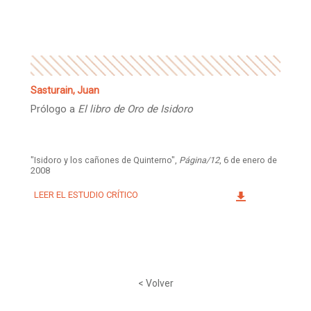
Facebook
Instagram
Twitter
Mail
Sasturain, Juan
Prólogo a
El libro de Oro de Isidoro
"Isidoro y los cañones de Quinterno",
Página/12
, 6 de enero de
2008
LEER EL ESTUDIO CRÍTICO
< Volver