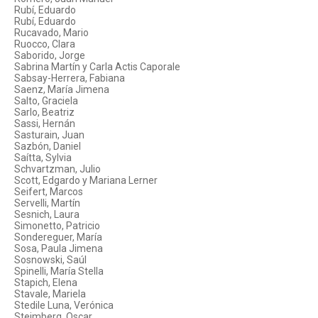
Rubí, Eduardo
Rubí, Eduardo
Rucavado, Mario
Ruocco, Clara
Saborido, Jorge
Sabrina Martín y Carla Actis Caporale
Sabsay-Herrera, Fabiana
Saenz, María Jimena
Salto, Graciela
Sarlo, Beatriz
Sassi, Hernán
Sasturain, Juan
Sazbón, Daniel
Saítta, Sylvia
Schvartzman, Julio
Scott, Edgardo y Mariana Lerner
Seifert, Marcos
Servelli, Martín
Sesnich, Laura
Simonetto, Patricio
Sondereguer, María
Sosa, Paula Jimena
Sosnowski, Saúl
Spinelli, María Stella
Stapich, Elena
Stavale, Mariela
Stedile Luna, Verónica
Steimberg, Oscar