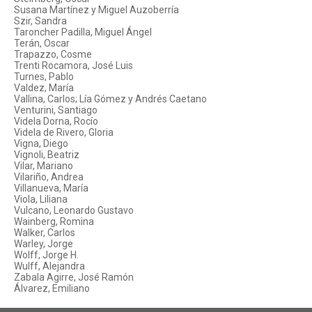
Susana Martínez y Miguel Auzoberría
Szir, Sandra
Taroncher Padilla, Miguel Ángel
Terán, Oscar
Trapazzo, Cosme
Trenti Rocamora, José Luis
Turnes, Pablo
Valdez, María
Vallina, Carlos; Lía Gómez y Andrés Caetano
Venturini, Santiago
Videla Dorna, Rocío
Videla de Rivero, Gloria
Vigna, Diego
Vignoli, Beatriz
Vilar, Mariano
Vilariño, Andrea
Villanueva, María
Viola, Liliana
Vulcano, Leonardo Gustavo
Wainberg, Romina
Walker, Carlos
Warley, Jorge
Wolff, Jorge H.
Wulff, Alejandra
Zabala Agirre, José Ramón
Álvarez, Emiliano