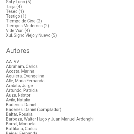
Sol y Luna (5)
Tarja (4)
Teseo (1)
Testigo (1)
Tiempo de Cine (2)
Tiempos Modernos (2)
V de Vian (4)
Xul. Signo Viejo y Nuevo (5)
Autores
AA. VV.
Abraham, Carlos
Acosta, Marina
Aguilera, Evangelina
Alle, María Fernanda
Arabito, Jorge
Artundo, Patricia
Auza, Néstor
Avila, Natalia
Badenes, Daniel
Badenes, Daniel (compilador)
Baltar, Rosalía
Barboza, Walter Hugo y Juan Manuel Ardenghi
Barral, Manuela
Battilana, Carlos
Beigel, Fernanda