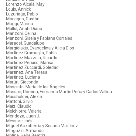
Lorenzo Alcalá, May
Louis, Annick
Luzuriaga, Pablo
Macagno, Gastón
Maggi, Marina
Mallol, Anahí Diana
Manzoni, Celina
Manzoni, Gisela y Fabiana Corrales
Maradei, Guadalupe
Margiolakis, Evangelina y Alicia Dios
Martínez Gramuglia, Pablo
Martínez Mazzola, Ricardo
Martínez Pérsico, Marisa
Martínez Zuccardi, Soledad
Martínez, Ana Teresa
Martínez, Luciana
Marún, Gioconda
Mascioto, María de los Ángeles
Massari, Romina; Fernando Martín Peña y Carlos Vallina
Massholder, Alexia
Mattoni, Silvio
Maíz, Claudio
Melchiorre, Valeria
Mendoza, Juan J.
Messore, Inés
Miguel Auzoberría y Susana Martínez
Minguzzi, Armando
Molina, Hebe Beatriz