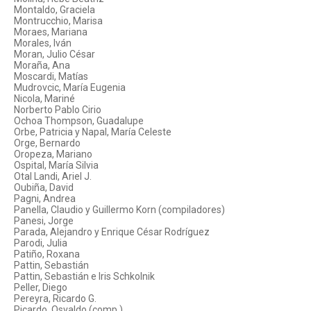
Montaldo, Graciela
Montrucchio, Marisa
Moraes, Mariana
Morales, Iván
Moran, Julio César
Moraña, Ana
Moscardi, Matías
Mudrovcic, María Eugenia
Nicola, Mariné
Norberto Pablo Cirio
Ochoa Thompson, Guadalupe
Orbe, Patricia y Napal, María Celeste
Orge, Bernardo
Oropeza, Mariano
Ospital, María Silvia
Otal Landi, Ariel J.
Oubiña, David
Pagni, Andrea
Panella, Claudio y Guillermo Korn (compiladores)
Panesi, Jorge
Parada, Alejandro y Enrique César Rodríguez
Parodi, Julia
Patiño, Roxana
Pattin, Sebastián
Pattin, Sebastián e Iris Schkolnik
Peller, Diego
Pereyra, Ricardo G.
Picardo, Osvaldo (comp.)