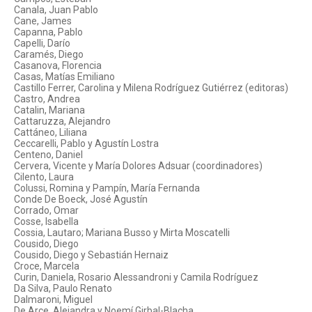
Canala, Juan Pablo
Cane, James
Capanna, Pablo
Capelli, Darío
Caramés, Diego
Casanova, Florencia
Casas, Matías Emiliano
Castillo Ferrer, Carolina y Milena Rodríguez Gutiérrez (editoras)
Castro, Andrea
Catalin, Mariana
Cattaruzza, Alejandro
Cattáneo, Liliana
Ceccarelli, Pablo y Agustín Lostra
Centeno, Daniel
Cervera, Vicente y María Dolores Adsuar (coordinadores)
Cilento, Laura
Colussi, Romina y Pampín, María Fernanda
Conde De Boeck, José Agustín
Corrado, Omar
Cosse, Isabella
Cossia, Lautaro; Mariana Busso y Mirta Moscatelli
Cousido, Diego
Cousido, Diego y Sebastián Hernaiz
Croce, Marcela
Curin, Daniela, Rosario Alessandroni y Camila Rodríguez
Da Silva, Paulo Renato
Dalmaroni, Miguel
De Arce, Alejandra y Noemí Girbal-Blacha