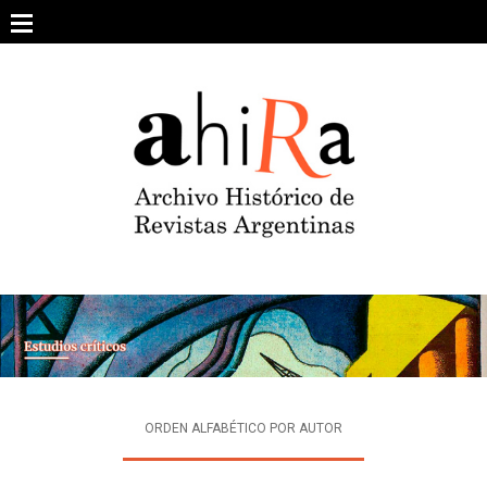
Skip
to
content
SOBRE EL PROYECTO
ARCHIVO DE REVISTAS
ESTUDIOS CRÍTICOS
OTRAS COLECCIONES DIGITALES
INTEGRANTES
AHIRA EN LOS MEDIOS
ORDEN ALFABÉTICO POR AUTOR
CONTACTO