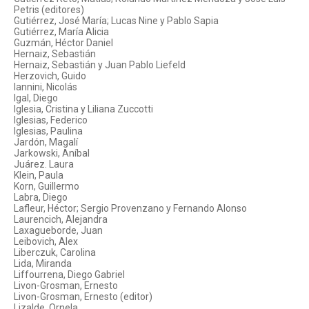
Petris (editores)
Gutiérrez, José María; Lucas Nine y Pablo Sapia
Gutiérrez, María Alicia
Guzmán, Héctor Daniel
Hernaiz, Sebastián
Hernaiz, Sebastián y Juan Pablo Liefeld
Herzovich, Guido
Iannini, Nicolás
Igal, Diego
Iglesia, Cristina y Liliana Zuccotti
Iglesias, Federico
Iglesias, Paulina
Jardón, Magalí
Jarkowski, Aníbal
Juárez. Laura
Klein, Paula
Korn, Guillermo
Labra, Diego
Lafleur, Héctor; Sergio Provenzano y Fernando Alonso
Laurencich, Alejandra
Laxagueborde, Juan
Leibovich, Alex
Liberczuk, Carolina
Lida, Miranda
Liffourrena, Diego Gabriel
Livon-Grosman, Ernesto
Livon-Grosman, Ernesto (editor)
Lizalde, Ornela